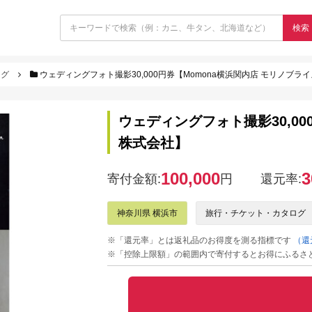
検索
ログ
ウェディングフォト撮影30,000円券【Momona横浜関内店 モリノブラ
ウェディングフォト撮影30,00
株式会社】
100,000
3
寄付金額:
円
還元率:
神奈川県 横浜市
旅行・チケット・カタログ
※「還元率」とは返礼品のお得度を測る指標です
（還
※「控除上限額」の範囲内で寄付するとお得にふるさ