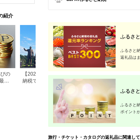
【1044937】
和風おかず おつまみ
お土産 父の日 贈答品
揚げ物 母の日 ギフト
の紹介
お歳暮 食品 敬老の日
おかず 有名地元店 こ
だわり 大磯グルメ 】
ふるさと
ふるさと
返礼品は
なびの
【2026年最新版】ふるさと
ふるさと納税、年
最大
納税でディズニー返礼品は
で30万円寄付でき
もらえる？ホテル・チケッ
すめ返礼品も紹介
ふるさと
ト・公式グッズを徹底解説
ふるさと納
ポイント
旅行・チケット・カタログの返礼品に関連して