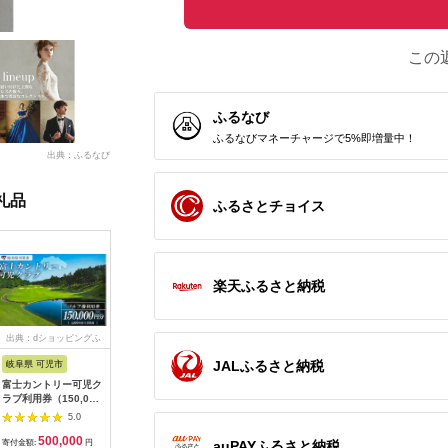
この
ふるなび
ふるなびマネーチャージで5%即増量中！
出典：ふるなび
礼品
ふるさとチョイス
楽天ふるさと納税
出典：dショッピングふ
出典：auPAYふるさと納
出典：ふるさとプレミ
出典：JA
るさと納税
税
アム
JALふるさと納税
岐阜県 可児市
静岡県 伊東市
神奈川県 大磯町
沖縄県 石
富士カントリー可児ク
伊東園ホテル・伊東園
159-2009-06 大磯迎
石垣島の
ラブ利用券（150,000
ホテル別館・伊東園ホ
賓舘 お食事券
石垣島1
円分）【0018-007】
テル松川館 ご宿泊券
F（50,000円分）【
ティ (利用
5.0
5.0
5.0
1泊2日2食付き(1名様
神奈川県 大磯町 お惣
NS-2
500,000
30,000
169,000
5
分:GAタイプ)
菜 手作り 大磯名産品
auPAYふるさと納税
寄付金額:
円
寄付金額:
円
寄付金額:
円
寄付金額: