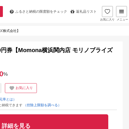
ふるさと納税の
限度額をチェック
返礼品リスト
お気に入り
メニュー
イズ株式会社】
0円券【Momona横浜関内店 モリノブライズ
0
%
お気に入り
元率とは）
と納税できます
（控除上限額を調べる）
詳細を見る