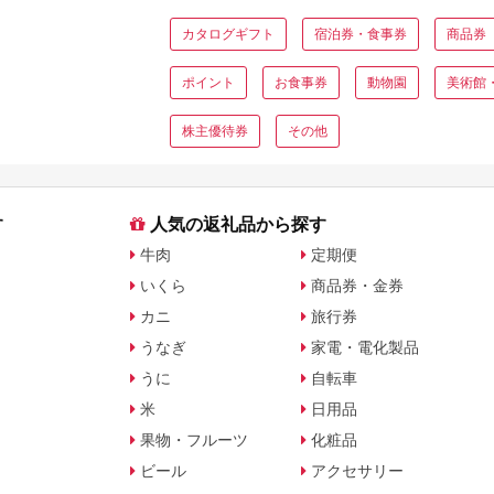
カタログギフト
宿泊券・食事券
商品券
ポイント
お食事券
動物園
美術館
株主優待券
その他
す
人気の返礼品から探す
牛肉
定期便
いくら
商品券・金券
カニ
旅行券
うなぎ
家電・電化製品
うに
自転車
米
日用品
果物・フルーツ
化粧品
ビール
アクセサリー