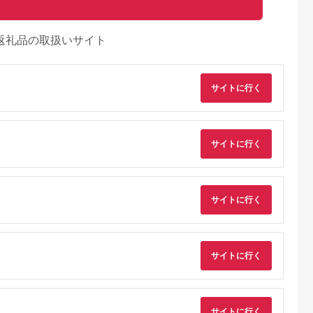
返礼品の取扱いサイト
サイトに行く
サイトに行く
サイトに行く
Lふるさと納税
出典：ふるラボ
出典：auPAYふるさと納
出典：auPAYふるさと
税
サイトに行く
垣市
北海道 富良野市
長野県 塩尻市
栃木県 那須町
自然を満喫！
北海道富良野市 日本
信州健康ランド ギフ
那須高原を馬とめぐ
日アクティビ
旅行 地域限定旅行ク
ト券（1000円券×9
2時間のホーストレッ
券 1名様分)
ーポン90,000円分
枚） | 信州健康ランド
キング 外乗ペア利用
5.0
5.0
5.0
5.0
サウナ 大浴場 ボディ
券【平日限定】チケ
0,000
300,000
34,000
154,000
ケア リラクゼーショ
ト 利用券 ペア 体験
円
寄付金額:
円
寄付金額:
円
寄付金額:
円
サイトに行く