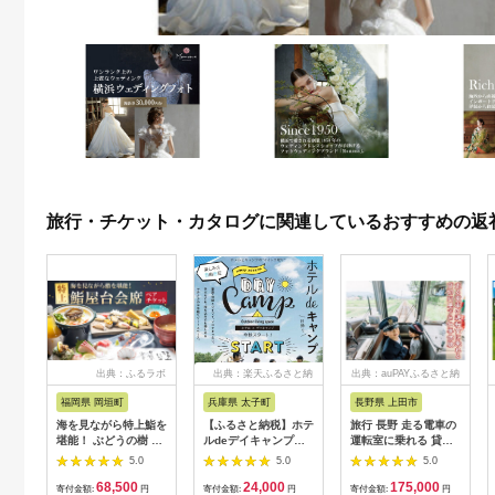
旅行・チケット・カタログに関連しているおすすめの返
出典：ふるラボ
出典：楽天ふるさと納
出典：auPAYふるさと納
税
税
福岡県 岡垣町
兵庫県 太子町
長野県 上田市
海を見ながら特上鮨を
【ふるさと納税】ホテ
旅行 長野 走る電車の
堪能！ ぶどうの樹 鮨
ルdeデイキャンプ体
運転室に乗れる 貸切
屋台ペア お食事券 海
験チケット
列車でお仕事体験 体
5.0
5.0
5.0
鮮 海 屋台 食事 ペア
【1364991】
験 チケット 電車 鉄道
68,500
24,000
175,000
福岡県 岡垣町
列車 サービス 子供 子
寄付金額:
円
寄付金額:
円
寄付金額:
円