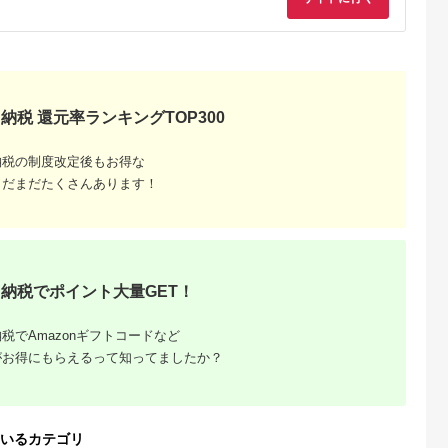
ン 施設 宿泊 家族連れ
乗馬 初心者歓迎〔P-
長野県 塩尻市
100〕
納税 還元率ランキングTOP300
納税の制度改定後もお得な
まだまだたくさんあります！
収いくら
る？おす
納税でポイント大量GET！
税でAmazonギフトコードなど
がお得にもらえるって知ってましたか？
いるカテゴリ