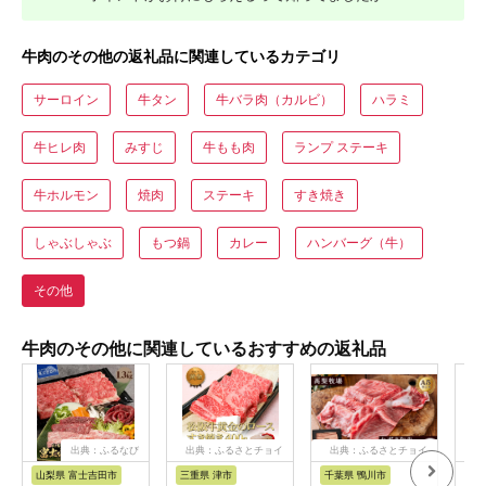
牛肉のその他の返礼品に関連しているカテゴリ
サーロイン
牛タン
牛バラ肉（カルビ）
ハラミ
牛ヒレ肉
みすじ
牛もも肉
ランプ ステーキ
牛ホルモン
焼肉
ステーキ
すき焼き
しゃぶしゃぶ
もつ鍋
カレー
ハンバーグ（牛）
その他
牛肉のその他に関連しているおすすめの返礼品
出典：ふるなび
出典：ふるさとチョイ
出典：ふるさとチョイ
出
ス
ス
山梨県 富士吉田市
三重県 津市
千葉県 鴨川市
佐