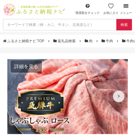
限度額をチェック
お気に入り
メニュー
検索
ふるさと納税ナビ TOP
返礼品検索
肉
牛肉
牛肉
詳細を見る