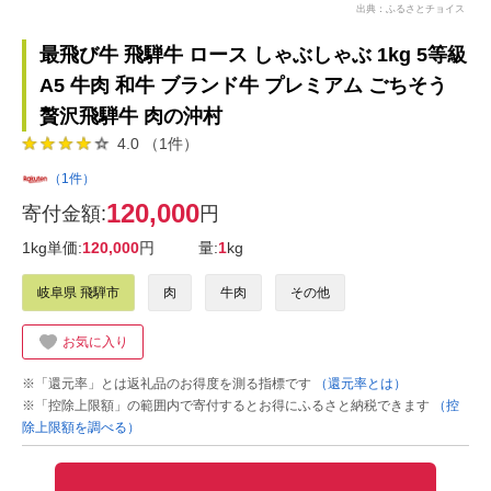
出典：ふるさとチョイス
最飛び牛 飛騨牛 ロース しゃぶしゃぶ 1kg 5等級
A5 牛肉 和牛 ブランド牛 プレミアム ごちそう
贅沢飛騨牛 肉の沖村
4.0 （1件）
（1件）
120,000
寄付金額:
円
1kg単価:
120,000
円
量:
1
kg
岐阜県 飛騨市
肉
牛肉
その他
お気に入り
※「還元率」とは返礼品のお得度を測る指標です
（還元率とは）
※「控除上限額」の範囲内で寄付するとお得にふるさと納税できます
（控
除上限額を調べる）