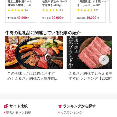
富士山麓牛 肩ロース
松阪牛 黄金の ロース
【高梨牧場】すき焼
【ふ
薄切り＆霜降り・赤身
すき焼き (400g)
き・しゃぶしゃぶに！
【A
焼肉セット 牛肉 食べ
A５ランク『かずさ和
ース
5.0
5.0
5.0
比べ 計1.3kg 焼肉 す
牛（黒毛和牛）』薄切
20
き焼き 国産 精肉 冷凍
り肩ロース 300g
125
40,000
20,000
16,000
寄付金額:
円
寄付金額:
円
寄付金額:
円
寄付
送料無料
[0016-0019]
牛肉の返礼品に関連している記事の紹介
この美味しさは焼肉におすす
ふるさと納税でもらえる牛肉
め！ふるさと納税の人気牛肉還
すすめランキング【2026年
元率ランキング
版】還元率・用途別で徹底比
サイト比較
ランキングから探す
楽天ふるさと納税
人気ランキング