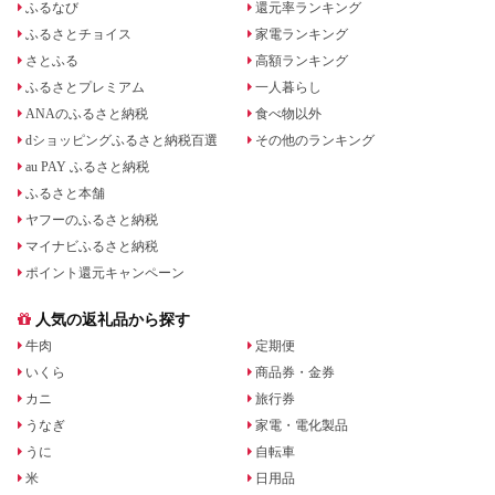
ふるなび
還元率ランキング
ふるさとチョイス
家電ランキング
さとふる
高額ランキング
ふるさとプレミアム
一人暮らし
ANAのふるさと納税
食べ物以外
dショッピングふるさと納税百選
その他のランキング
au PAY ふるさと納税
ふるさと本舗
ヤフーのふるさと納税
マイナビふるさと納税
ポイント還元キャンペーン
人気の返礼品から探す
牛肉
定期便
いくら
商品券・金券
カニ
旅行券
うなぎ
家電・電化製品
うに
自転車
米
日用品