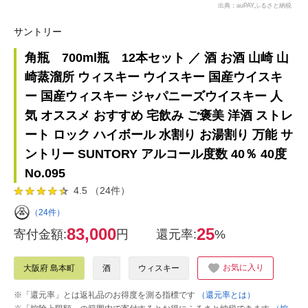
出典：auPAYふるさと納税
サントリー
角瓶 700ml瓶 12本セット ／ 酒 お酒 山崎 山
崎蒸溜所 ウィスキー ウイスキー 国産ウイスキ
ー 国産ウィスキー ジャパニーズウイスキー 人
気 オススメ おすすめ 宅飲み ご褒美 洋酒 ストレ
ート ロック ハイボール 水割り お湯割り 万能 サ
ントリー SUNTORY アルコール度数 40％ 40度
No.095
4.5 （24件）
（24件）
83,000
25
寄付金額:
円
還元率:
%
お気に入り
大阪府 島本町
酒
ウィスキー
※「還元率」とは返礼品のお得度を測る指標です
（還元率とは）