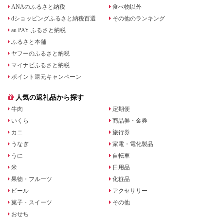
ANAのふるさと納税
食べ物以外
dショッピングふるさと納税百選
その他のランキング
au PAY ふるさと納税
ふるさと本舗
ヤフーのふるさと納税
マイナビふるさと納税
ポイント還元キャンペーン
人気の返礼品から探す
牛肉
定期便
いくら
商品券・金券
カニ
旅行券
うなぎ
家電・電化製品
うに
自転車
米
日用品
果物・フルーツ
化粧品
ビール
アクセサリー
菓子・スイーツ
その他
おせち