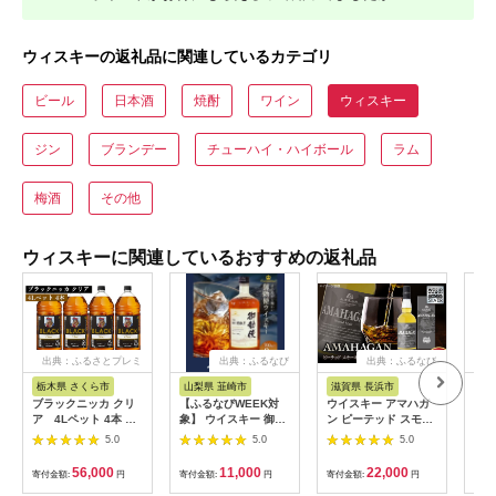
ウィスキーの返礼品に関連しているカテゴリ
ビール
日本酒
焼酎
ワイン
ウィスキー
ジン
ブランデー
チューハイ・ハイボール
ラム
梅酒
その他
ウィスキーに関連しているおすすめの返礼品
出典：ふるさとプレミ
出典：ふるなび
出典：ふるなび
出
アム
栃木県 さくら市
山梨県 韮崎市
滋賀県 長浜市
静
ブラックニッカ クリ
【ふるなびWEEK対
ウイスキー アマハガ
【ふ
ア 4Lペット 4本 ｜
象】 ウイスキー 御勅
ン ピーテッド スモー
アモ
栃木県さくら市で熟成
使(みだい) 700ml×3
キーモルト
(gr
5.0
5.0
5.0
ウィスキー お酒 酒 ハ
本｜ウィスキー ハイ
[AQBX013]
スキ
イボール お湯割り 水
ボール
キー
56,000
11,000
22,000
寄付金額:
円
寄付金額:
円
寄付金額:
円
寄付
割り ロック 飲む 国産
gra