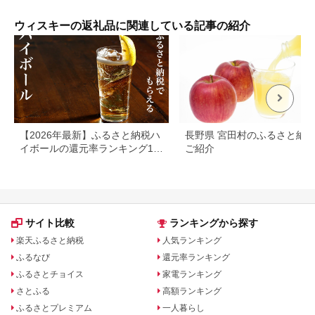
洋酒 ジャパニーズ ウ
フト
イスキー 蒸溜所 家飲
無料
み 洋酒 アルコール 贈
粧箱
ウィスキーの返礼品に関連している記事の紹介
答 ギフト 贈り物
ル 
【2026年最新】ふるさと納税ハ
長野県 宮田村のふるさと納
イボールの還元率ランキング10
ご紹介
選！
サイト比較
ランキングから探す
楽天ふるさと納税
人気ランキング
ふるなび
還元率ランキング
ふるさとチョイス
家電ランキング
さとふる
高額ランキング
ふるさとプレミアム
一人暮らし