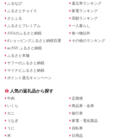
ふるなび
還元率ランキング
ふるさとチョイス
家電ランキング
さとふる
高額ランキング
ふるさとプレミアム
一人暮らし
ANAのふるさと納税
食べ物以外
dショッピングふるさと納税百選
その他のランキング
au PAY ふるさと納税
ふるさと本舗
ヤフーのふるさと納税
マイナビふるさと納税
ポイント還元キャンペーン
人気の返礼品から探す
牛肉
定期便
いくら
商品券・金券
カニ
旅行券
うなぎ
家電・電化製品
うに
自転車
米
日用品