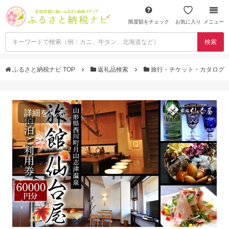
限度額をチェック
お気に入り
メニュー
検索
ふるさと納税ナビ TOP
返礼品検索
旅行・チケット・カタログ
詳細を見る