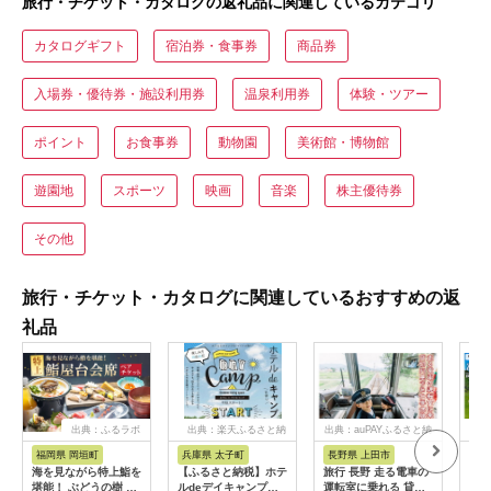
旅行・チケット・カタログの返礼品に関連しているカテゴリ
カタログギフト
宿泊券・食事券
商品券
入場券・優待券・施設利用券
温泉利用券
体験・ツアー
ポイント
お食事券
動物園
美術館・博物館
遊園地
スポーツ
映画
音楽
株主優待券
その他
旅行・チケット・カタログに関連しているおすすめの返
礼品
出典：ふるラボ
出典：楽天ふるさと納
出典：auPAYふるさと納
出
税
税
福岡県 岡垣町
兵庫県 太子町
長野県 上田市
岐
海を見ながら特上鮨を
【ふるさと納税】ホテ
旅行 長野 走る電車の
富士
堪能！ ぶどうの樹 鮨
ルdeデイキャンプ体
運転室に乗れる 貸切
ラブ