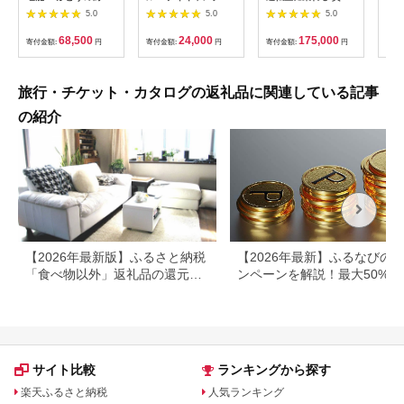
屋台ペア お食事券 海
験チケット
列車でお仕事体験 体
円分
5.0
5.0
5.0
鮮 海 屋台 食事 ペア
【1364991】
験 チケット 電車 鉄道
福岡県 岡垣町
列車 サービス 子供 子
68,500
24,000
175,000
寄付金額:
円
寄付金額:
円
寄付金額:
円
寄付
ども こども 家族 長野
県
旅行・チケット・カタログの返礼品に関連している記事
の紹介
【2026年最新版】ふるさと納税
【2026年最新】ふるなびの
「食べ物以外」返礼品の還元率
ンペーンを解説！最大50%還
ランキング！
も
サイト比較
ランキングから探す
楽天ふるさと納税
人気ランキング