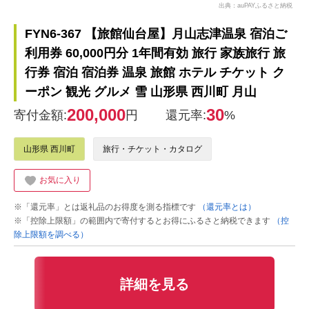
出典：auPAYふるさと納税
FYN6-367 【旅館仙台屋】月山志津温泉 宿泊ご
利用券 60,000円分 1年間有効 旅行 家族旅行 旅
行券 宿泊 宿泊券 温泉 旅館 ホテル チケット ク
ーポン 観光 グルメ 雪 山形県 西川町 月山
200,000
30
寄付金額:
円
還元率:
%
山形県 西川町
旅行・チケット・カタログ
お気に入り
※「還元率」とは返礼品のお得度を測る指標です
（還元率とは）
※「控除上限額」の範囲内で寄付するとお得にふるさと納税できます
（控
除上限額を調べる）
詳細を見る