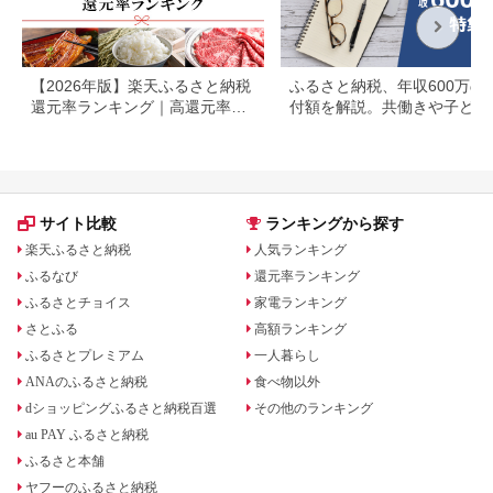
【2026年版】楽天ふるさと納税
ふるさと納税、年収600万の
還元率ランキング｜高還元率返
付額を解説。共働きや子ども
礼品をジャンル別に比較
いる場合も
サイト比較
ランキングから探す
楽天ふるさと納税
人気ランキング
ふるなび
還元率ランキング
ふるさとチョイス
家電ランキング
さとふる
高額ランキング
ふるさとプレミアム
一人暮らし
ANAのふるさと納税
食べ物以外
dショッピングふるさと納税百選
その他のランキング
au PAY ふるさと納税
ふるさと本舗
ヤフーのふるさと納税