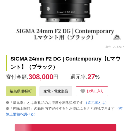
出典：ふるなび
SIGMA 24mm F2 DG | Contemporary【Lマウ
ント】（ブラック）
308,000
27
寄付金額:
円
還元率:
%
お気に入り
福島県 磐梯町
家電・電化製品
※「還元率」とは返礼品のお得度を測る指標です
（還元率とは）
※「控除上限額」の範囲内で寄付するとお得にふるさと納税できます
（控
除上限額を調べる）