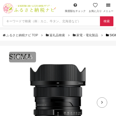
限度額をチェック
お気に入り
メニュー
検索
ふるさと納税ナビ TOP
返礼品検索
家電・電化製品
SIG
詳細を見る