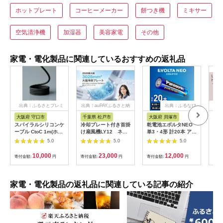
ホットプレート
コーヒーメーカー
餅つき機
ミキサー
空気清浄機
加湿器
美容家電
その他
家電・電化製品に関連しているおすすめの返礼品
出典：ふるさとプレミ
出典：auPAYふるさと納
出典：ふるなび
出
アム
税
大阪府 守口市
千葉県 松戸市
大阪府 貝塚市
茨
市
スパイラルシリコンケ
冷却プレート付き首掛
乾電池エボルタNEO
LI
ーブル CtoC 1m(ホワ
け扇風機LY12 ネイ
単3・4形 計20本 アル
プス
イト) [2558]
ビー
カリ乾電池 パナソニ
5.0
5.0
5.0
ヘア
ック
リラ
10,000
23,000
12,000
寄付金額:
円
寄付金額:
円
寄付金額:
円
サー
寄付
ー 頭
家電・電化製品の返礼品に関連している記事の紹介