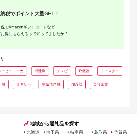
納税でポイント大量GET！
税でAmazonギフトコードなど
がお得にもらえるって知ってましたか？
リ
コーヒーメーカ
掃除機
テレビ
炊飯器
トースター
き機
ミキサー
空気清浄機
加湿器
美容家電
地域から返礼品を探す
北海道
埼玉県
岐阜県
鳥取県
佐賀県