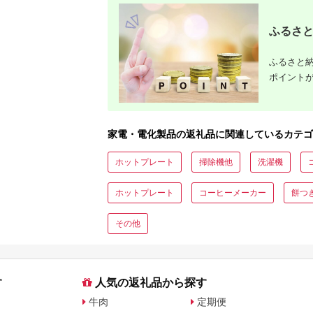
ふるさと
ふるさと納
ポイント
家電・電化製品の返礼品に関連しているカテゴ
ホットプレート
掃除機他
洗濯機
ホットプレート
コーヒーメーカー
餅つ
その他
す
人気の返礼品から探す
牛肉
定期便