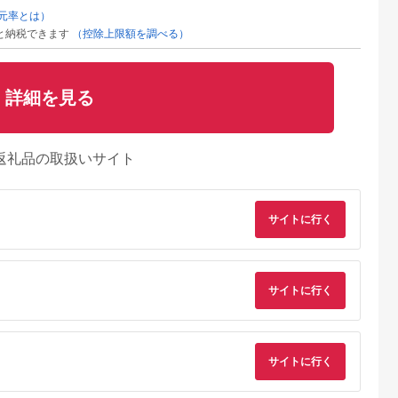
元率とは）
と納税できます
（控除上限額を調べる）
詳細を見る
返礼品の取扱いサイト
るさとプレミ
出典：ふるなび
出典：JRE MALLふる
出典：ふるな
アム
さと納税
サイトに行く
梯町
神奈川県 海老名市
大分県 国東市
広島県 福山市
6mm F1.4
MOTTERU(モッテル)
【Canon】 キヤノン
工具 電子工作用はん
AC充電器 PD35W
ミラーレス カメラ
だこてセット X-
orary【ソニ
USB-C 1ポートUSB-
EOS R7 ボディー キ
2000E[BAEG004]工
5.0
5.0
5.0
5.0
ント】
A 1ポート 折りたたみ
ャノン 一眼 家電
具
サイトに行く
31,000
11,000
657,000
11,000
式プラグ 急速充電
_0022C
円
寄付金額:
円
寄付金額:
円
寄付金額:
円
PSE適合製品 2年保証
(MOT-
ACPD35WU1) ペー
ルアイリス【 神奈川
県 海老名市 】
サイトに行く