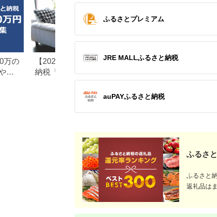
ふるさとプレミアム
JRE MALLふるさと納税
0万の
【2026年最新版】ふるさと
楽天ふるさと納税
や子
納税「食べ物以外」返礼品
りの家電探し。お
の還元率ランキング！
ンキングまとめ
auPAYふるさと納税
ふるさと
ふるさと
返礼品は