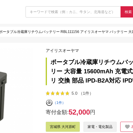
検索
ポータブル冷蔵庫リチウムバッテリー RBL111156 アイリスオーヤマ バッテリー 大容量 15600mAh 充
アイリスオーヤマ
ポータブル冷蔵庫リチウムバッテリ
リー 大容量 15600mAh 
リ 交換 部品 IPD-B2A対応 IP
5.0 （1件）
（1件）
52,000
寄付金額:
円
宮城県 大河原町
家電・電化製品