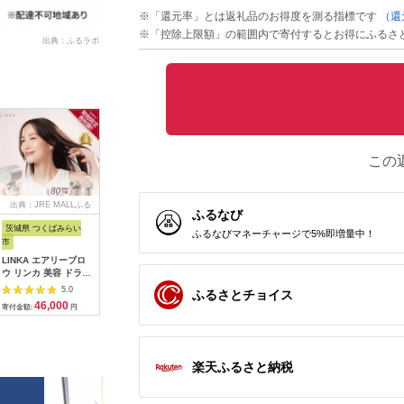
※「還元率」とは返礼品のお得度を測る指標です
（還
※「控除上限額」の範囲内で寄付するとお得にふるさ
出典：ふるラボ
この
出典：JRE MALLふる
出典：ふるなび
出典：ふるなび
出典：ふ
ふるなび
さと納税
茨城県 つくばみらい
大阪府 貝塚市
静岡県 浜松市
福島県 磐
ふるなびマネーチャージで5%即増量中！
市
乾電池エボルタNEO
ピアノ HP702 ライト
SIGMA 5
LINKA エアリーブロ
単3・4形 計20本 アル
オーク調 設置作業付
DC DN |
ウ リンカ 美容 ドライ
カリ乾電池 パナソニ
ピアノ
Contemp
5.0
5.0
ヤー ヘアケア 髪 エス
ック
ーEマウ
5.0
ふるさとチョイス
12,000
600,000
2
テ ギフト ラッピング
寄付金額:
円
寄付金額:
円
寄付金額:
46,000
寄付金額:
円
贈呈品 プレゼント 母
の日 母の日準備 母の
日ギフト [EV08-NT]
楽天ふるさと納税