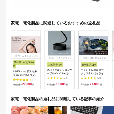
家電・電化製品に関連しているおすすめの返礼品
出典：ふるさとプレミ
出典：ふるさとプレミ
出典：JRE MALLふる
アム
アム
さと納税
茨城県 つくばみらい
大阪府 守口市
岐阜県 高山市
市
スパイラルシリコンケ
キャンドルホルダー
LINKA ヘッドスカル
ーブル CtoC 1m(ホワ
クリスタル（キラキ
プスパ LINKA リンカ
イト) [2558]
ラ）ウォールナット ×
5.0
5.0
ヘアケア ヘッドスパ
5.0
ガラス ろうそく立て
リラックス 美容 マッ
27,000
10,000
74,000
ロウソク立て クリス
寄付金額:
円
寄付金額:
円
寄付金額:
円
サージ マッサージャ
マス ギフト プレゼン
ー 頭皮[EV11-NT]
ト バレンタイン ホワ
イトデー 母の日 飛騨
家電・電化製品の返礼品に関連している記事の紹介
高山 モアレ moare 柿
下木材 AL001