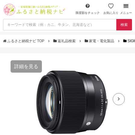
限度額をチェック
お気に入り
メニュー
検索
ふるさと納税ナビ TOP
返礼品検索
家電・電化製品
SIG
詳細を見る