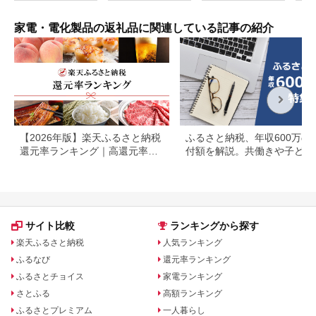
本体 端末
日ギフト [EV08-NT]
家電・電化製品の返礼品に関連している記事の紹介
【2026年版】楽天ふるさと納税
ふるさと納税、年収600万の
還元率ランキング｜高還元率返
付額を解説。共働きや子ども
礼品をジャンル別に比較
いる場合も
サイト比較
ランキングから探す
楽天ふるさと納税
人気ランキング
ふるなび
還元率ランキング
ふるさとチョイス
家電ランキング
さとふる
高額ランキング
ふるさとプレミアム
一人暮らし