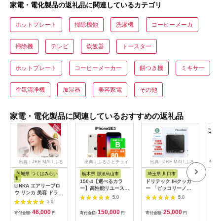
家電・電化製品の返礼品に関連しているカテゴリ
ホットプレート
掃除機他
洗濯機
コーヒーメーカ
掃除機
テレビ
炊飯器
トースター
ホットプレート
コーヒーメーカー
餅つき機
ミキサー
空気清浄機
加湿器
美容家電
その他
家電・電化製品に関連しているおすすめの返礼品
出典：JRE MALLふる
出典：ふるさとチョイ
出典：JRE MALLふる
さと納税
ス
さと納税
茨城県 つくばみらい
栃木県 那須烏山市
埼玉県 川口市
静
市
150-4【選べるカラ
ドリテック IHクッカ
ピア
LINKA エアリーブロ
ー】高性能リユース
ー 「ピッコリーノ」
オー
ウ リンカ 美容 ドライ
スマホ Apple
ブラック DI-
ピア
5.0
5.0
ヤー ヘアケア 髪 エス
5.0
iPhoneSE 3 128GB
217BK【1642626】
テ ギフト ラッピング
SIMロック解除済 本
46,000
150,000
25,000
贈呈品 プレゼント 母
寄付金額:
円
寄付金額:
円
寄付金額:
円
寄付
体のみ ｜ 中古 再生品
の日 母の日準備 母の