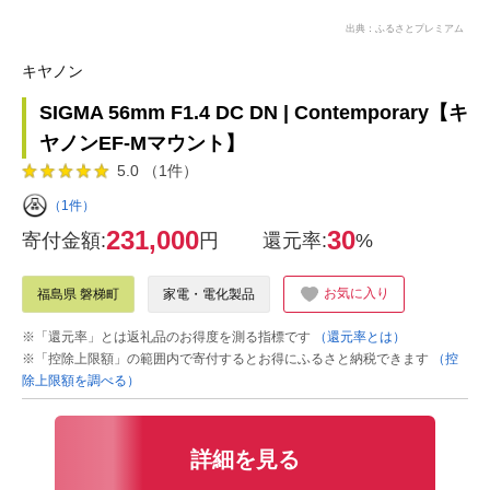
出典：ふるさとプレミアム
キヤノン
SIGMA 56mm F1.4 DC DN | Contemporary【キ
ヤノンEF-Mマウント】
5.0 （1件）
（1件）
231,000
30
寄付金額:
円
還元率:
%
お気に入り
福島県 磐梯町
家電・電化製品
※「還元率」とは返礼品のお得度を測る指標です
（還元率とは）
※「控除上限額」の範囲内で寄付するとお得にふるさと納税できます
（控
除上限額を調べる）
詳細を見る