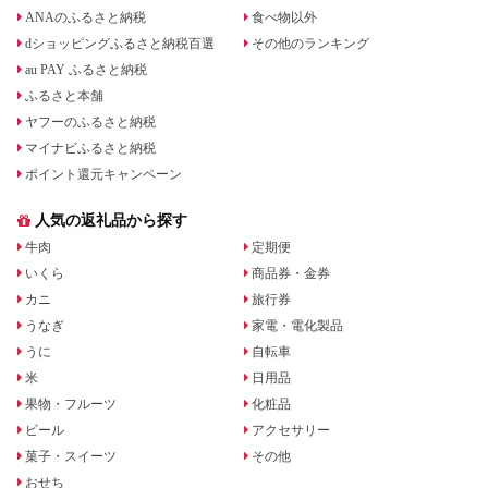
ANAのふるさと納税
食べ物以外
dショッピングふるさと納税百選
その他のランキング
au PAY ふるさと納税
ふるさと本舗
ヤフーのふるさと納税
マイナビふるさと納税
ポイント還元キャンペーン
人気の返礼品から探す
牛肉
定期便
いくら
商品券・金券
カニ
旅行券
うなぎ
家電・電化製品
うに
自転車
米
日用品
果物・フルーツ
化粧品
ビール
アクセサリー
菓子・スイーツ
その他
おせち