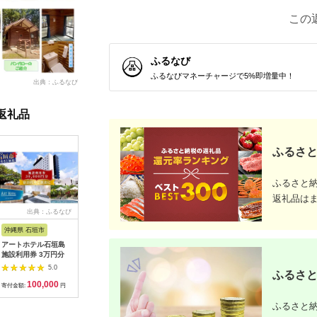
この
ふるなび
ふるなびマネーチャージで5%即増量中！
出典：ふるなび
返礼品
ふるさと
ふるさと
返礼品は
出典：ふるなび
出典：ふるなび
出典：ふるなび
出典：ふ
沖縄県 石垣市
沖縄県 恩納村
神奈川県 横須賀市
福井県 鯖
アートホテル石垣島
【恩納村】JTBふるさ
ソレイユの丘 回数券
鯖江産 
施設利用券 3万円分
と旅行クーポン
400円分×22枚【株式
換券：シ
（3,000円分）有効期
会社日比谷花壇】
円相当）
5.0
5.0
5.0
ふるさと
間3年（Eメール発
[AKBO002]
100,000
10,000
31,000
1
行）｜予約 宿泊 観光
寄付金額:
円
寄付金額:
円
寄付金額:
円
寄付金額:
体験 温泉 ホテル 旅館
チケット 子供 子連れ
ふるさと納
カップル 家族 店頭 オ