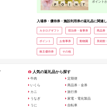
ポイント
ンライン ネット 電話
沖縄 沖縄
入場券・優待券・施設利用券の返礼品に関連し
カタログギフト
宿泊券・食事券
商品券
ポイント
お食事券
動物園
美術館
株主優待券
その他
す
人気の返礼品から探す
牛肉
定期便
いくら
商品券・金券
カニ
旅行券
うなぎ
家電・電化製品
うに
自転車