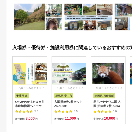
入場券・優待券・施設利用券に関連しているおすすめの
出典：ふるさとチョイ
出典：ふるさとチョイ
出典：ふるさとチョイ
ス
ス
ス
千葉県 市
群馬県 安中市
静岡県 東伊豆町
いちかわかるた＆市川
入園招待券3枚セット
熱川バナナワニ園 入
市動植物園ペアチケッ
ANAE001
園 招待券 2枚 A004
ト 【12203-0196】
／ 熱帯 動植物園 チケ
5.0
5.0
5.0
ット 静岡県 東伊豆町
8,000
11,000
10,000
寄付金額:
円
寄付金額:
円
寄付金額:
円