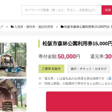
検索
ログ
入場券・優待券・施設利用券
松阪市森林公園利用券15,000円分【
松阪市森林公園利用券15,000円
50,000
30
寄付金額:
円
還元率:
三重県 松阪市
旅行・チケット・カタログ
※「還元率」とは返礼品のお得度を測る指標です
（還
※「控除上限額」の範囲内で寄付するとお得にふるさ