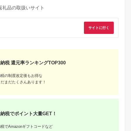
返礼品の取扱いサイト
サイトに行く
納税 還元率ランキングTOP300
納税の制度改定後もお得な
まだまだたくさんあります！
るさとチョイ
出典：ふるなび
出典：楽天ふるさと納
出典：JRE MALLふ
ス
税
さと納
江市
沖縄県 恩納村
群馬県 渋川市
新潟県 新発田市
高級めがね引
【恩納村】JTBふるさ
【ふるさと納税】渋川
月岡温泉 入浴券 日帰
ルバー（3万
と旅行券（90,000円
市ふるさと感謝券
り 旅館 ゴルフ 3,000
分）有効期間5年 | 予
147,000円分（1000
円分 ( 1,000円 × 3枚 
5.0
5.0
5.0
5.0
納税でポイント大量GET！
約 宿泊 観光 体験 温
円×147枚） 伊香保温
宿泊券 旅行券 感謝券
00,000
300,000
500,000
10,000
泉 ホテル 旅館 チケッ
泉 うどん 宿泊 旅行
チケット 美人の湯 温
円
寄付金額:
円
寄付金額:
円
寄付金額:
円
ト 子供 子連れ カップ
観光 ホテル 旅館 トラ
泉 露天風呂 新潟 温
ル 家族 店頭 電話 沖
ベル 飲食 お土産
宿 旅行 宿泊 旅行チ
税でAmazonギフトコードなど
縄 沖縄
F4H-0563
ット 宿泊チケット ゴ