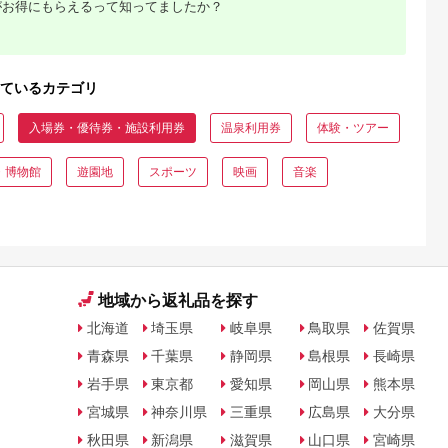
がお得にもらえるって知ってましたか？
ルフ場 体験 リゾート
トラベルチケット 観
る 遊ぶ 料理 食事 食
べる 泊まる 金券 ホ
ル 老舗 観光 観光地
利用券 国内 新潟県 
ているカテゴリ
陸 新発田 A01
入場券・優待券・施設利用券
温泉利用券
体験・ツアー
・博物館
遊園地
スポーツ
映画
音楽
地域から返礼品を探す
北海道
埼玉県
岐阜県
鳥取県
佐賀県
青森県
千葉県
静岡県
島根県
長崎県
岩手県
東京都
愛知県
岡山県
熊本県
宮城県
神奈川県
三重県
広島県
大分県
秋田県
新潟県
滋賀県
山口県
宮崎県