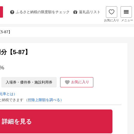
ふるさと納税の
限度額をチェック
返礼品リスト
お気に入り
メニュー
5-87】
分【5-87】
%
お気に入り
入場券・優待券・施設利用券
元率とは）
と納税できます
（控除上限額を調べる）
詳細を見る