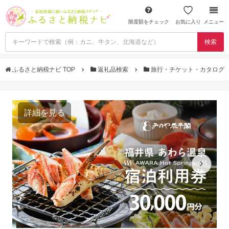
限度額をチェック
お気に入り
メニュー
検索
ふるさと納税ナビ TOP
返礼品検索
旅行・チケット・カタログ
詳細を見る