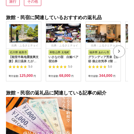
旅行
その他
旅館・民宿に関連しているおすすめの返礼品
出典：ふるさとチョイ
出典：ふるさとチョイ
出典：ふるさとチョイ
出
ス
ス
ス
石川県 能美市
和歌山県 太地町
福井県 あわら市
岐
【能登半島地震復興支
いさなの宿 白鯨ペア
グランディア芳泉【別
宿泊
援】辰口温泉 たがわ
宿泊券
邸 個止吹気亭 2階 コ
円分
龍泉閣「吉祥亭」ペア
ンフォートスイート
館 
5.0
5.0
5.0
ー宿泊券
露天風呂付客室】1泊
泊割
2食付き ペア宿泊券
ト 
125,000
68,000
344,000
寄付金額:
円
寄付金額:
円
寄付金額:
円
寄付
（2名様分） ／ 旅行
チケット 温泉 北陸 あ
わら温泉 特別スイー
ト 冷蔵庫インクルー
旅館・民宿の返礼品に関連している記事の紹介
シブ グランディア あ
わら