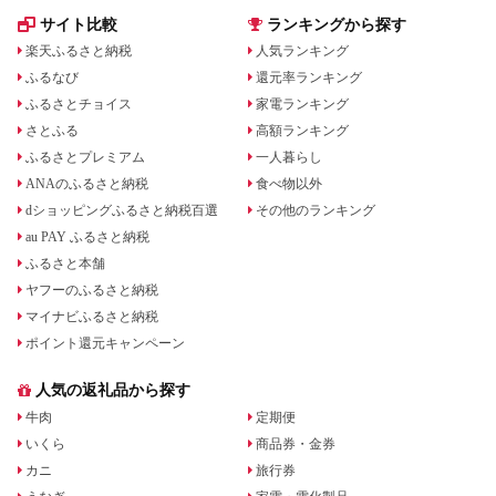
サイト比較
ランキングから探す
楽天ふるさと納税
人気ランキング
ふるなび
還元率ランキング
ふるさとチョイス
家電ランキング
さとふる
高額ランキング
ふるさとプレミアム
一人暮らし
ANAのふるさと納税
食べ物以外
dショッピングふるさと納税百選
その他のランキング
au PAY ふるさと納税
ふるさと本舗
ヤフーのふるさと納税
マイナビふるさと納税
ポイント還元キャンペーン
人気の返礼品から探す
牛肉
定期便
いくら
商品券・金券
カニ
旅行券