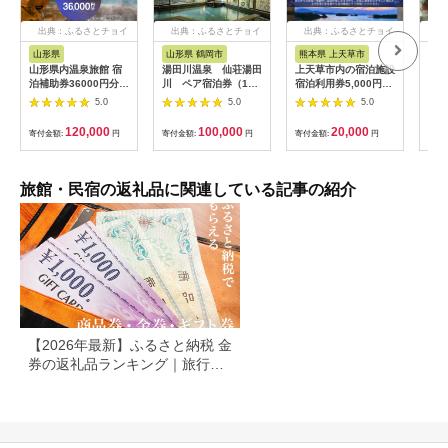
出典：ふるさとチョイ
出典：ふるさとチョイ
出典：ふるさとチョイ
出
ス
ス
ス
山形県
山形県 鶴岡市
熊本県 上天草市
岐
山形県内温泉旅館 宿
湯田川温泉 仙荘湯田
上天草市内の宿泊施設
宿泊
泊補助券36000円分
川 ペア宿泊券（1泊
宿泊利用券5,000円分
円分
（やまがた女将会の
2食付）【詣でる つか
宿泊券 クーポン ホテ
館 
5.0
5.0
5.0
宿） 旅行 温泉 宿泊
る 頂きます】（山形
ル 旅館 旅行 熊本県
泊割
温泉宿 補助券 温泉旅
県鶴岡市） ペット可
上天草市
ト 
120,000
100,000
20,000
寄付金額:
円
寄付金額:
円
寄付金額:
円
寄付
行 母の日 父の日 ギフ
の客室有 源泉かけ流
ト 贈り物 国内旅行 送
しの天然温泉 海の
料無料 ふるさと納税
幸・山の幸の和懐石 |
F2Y-1996
山形の三元豚 和食 東
旅館・民宿の返礼品に関連している記事の紹介
北 庄内 日本海 記念日
誕生日プレゼント 夫
婦旅行 カップル
【2026年最新】ふるさと納税 金
券の返礼品ランキング｜旅行
券・食事券・商品券を比較