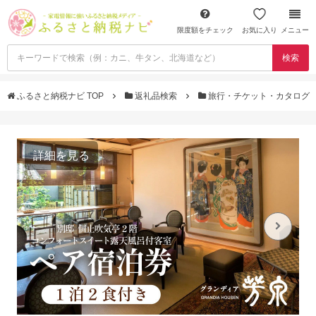
限度額をチェック
お気に入り
メニュー
検索
ふるさと納税ナビ TOP
返礼品検索
旅行・チケット・カタログ
詳細を見る