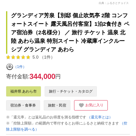
出典：ふるさとチョイス
グランディア芳泉【別邸 個止吹気亭 2階 コンフ
ォートスイート 露天風呂付客室】1泊2食付き ペ
ア宿泊券（2名様分） ／ 旅行 チケット 温泉 北
陸 あわら温泉 特別スイート 冷蔵庫インクルー
シブ グランディア あわら
5.0 （1件）
（1件）
344,000
寄付金額:
円
福井県 あわら市
旅行・チケット・カタログ
お気に入り
宿泊券・食事券
旅館・民宿
※「還元率」とは返礼品のお得度を測る指標です
（還元率とは）
※「控除上限額」の範囲内で寄付するとお得にふるさと納税できます
（控
除上限額を調べる）