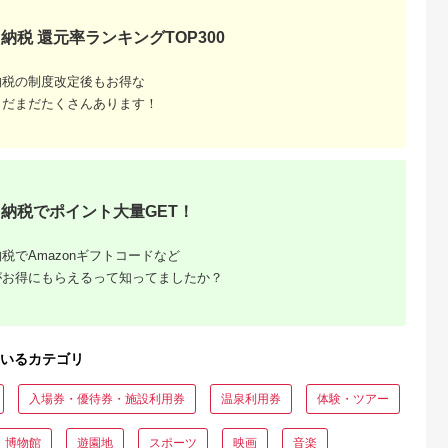
納税 還元率ランキングTOP300
るさとプレミ
出典：JALふるさと納税
出典：ふるラボ
出典：auPAYふるさと
アム
大磯町
沖縄県 石垣市
北海道 富良野市
長野県 塩尻市
納税の制度改定後もお得な
9-06 大磯迎
石垣島の自然を満喫！
北海道富良野市 日本
信州健康ランド ギフ
食事券
石垣島1日アクティビ
旅行 地域限定旅行ク
ト券（1000円券×9
まだまだたくさんあります！
00円分）【
ティ (利用券 1名様分)
ーポン90,000円分
枚） | 信州健康ラン
5.0
5.0
5.0
5.0
大磯町 お惣
NS-2
サウナ 大浴場 ボディ
69,000
50,000
300,000
34,000
 大磯名産品
ケア リラクゼーショ
円
寄付金額:
円
寄付金額:
円
寄付金額:
円
 おつまみ
ン 施設 宿泊 家族連
の日 贈答品
長野県 塩尻市
の日 ギフト
品 敬老の日
納税でポイント大量GET！
名地元店 こ
磯グルメ 】
税でAmazonギフトコードなど
がお得にもらえるって知ってましたか？
いるカテゴリ
収いくら
入場券・優待券・施設利用券
温泉利用券
体験・ツアー
る？おす
・博物館
遊園地
スポーツ
映画
音楽