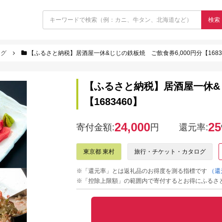
検索
ログ
【ふるさと納税】居酒屋一休&じじの鉄板焼 ご飲食券6,000円分【1683
【ふるさと納税】居酒屋一休&じ
【1683460】
24,000
25
寄付金額:
円
還元率:
東京都 東村
旅行・チケット・カタログ
※「還元率」とは返礼品のお得度を測る指標です
（還
※「控除上限額」の範囲内で寄付するとお得にふるさ