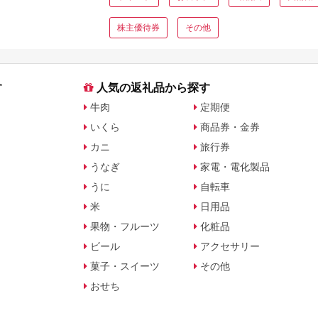
ト・公式グッズを徹底解説
株主優待券
その他
す
人気の返礼品から探す
牛肉
定期便
いくら
商品券・金券
カニ
旅行券
うなぎ
家電・電化製品
うに
自転車
米
日用品
果物・フルーツ
化粧品
ビール
アクセサリー
菓子・スイーツ
その他
おせち