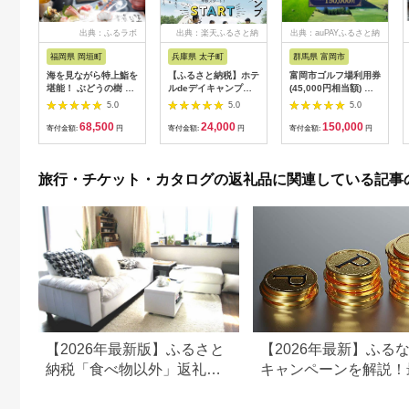
出典：ふるラボ
出典：楽天ふるさと納
出典：auPAYふるさと納
税
税
福岡県 岡垣町
兵庫県 太子町
群馬県 富岡市
海を見ながら特上鮨を
【ふるさと納税】ホテ
富岡市ゴルフ場利用券
堪能！ ぶどうの樹 鮨
ルdeデイキャンプ体
(45,000円相当額) ゴ
屋台ペア お食事券 海
験チケット
ルフ チケット 平日 土
5.0
5.0
5.0
鮮 海 屋台 食事 ペア
【1364991】
日 祝日 プレー券 関東
68,500
24,000
150,000
福岡県 岡垣町
群馬県 首都圏 F20E-
寄付金額:
円
寄付金額:
円
寄付金額:
円
382
旅行・チケット・カタログの返礼品に関連している記事
【2026年最新版】ふるさと
【2026年最新】ふる
納税「食べ物以外」返礼品
キャンペーンを解説！
の還元率ランキング！
50%還元も