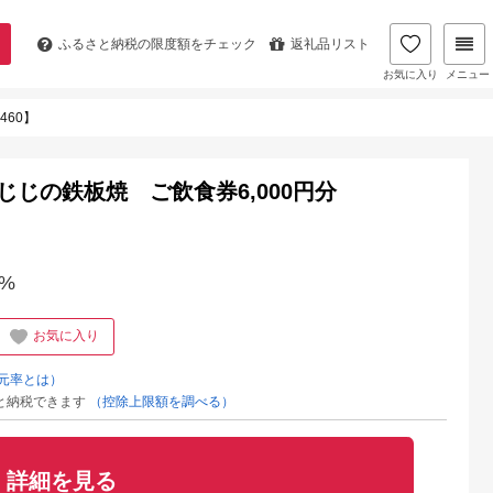
ふるさと納税の
限度額をチェック
返礼品リスト
お気に入り
メニュー
460】
じの鉄板焼 ご飲食券6,000円分
%
お気に入り
元率とは）
と納税できます
（控除上限額を調べる）
詳細を見る