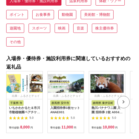
入場券・優待券・施設利用券
温泉利用券
体験・ツアー
ポイント
お食事券
動物園
美術館・博物館
遊園地
スポーツ
映画
音楽
株主優待券
その他
入場券・優待券・施設利用券に関連しているおすすめの
返礼品
出典：ふるさとチョイ
出典：ふるさとチョイ
出典：ふるさとチョイ
ス
ス
ス
千葉県 市
群馬県 安中市
静岡県 東伊豆町
沖
いちかわかるた＆市川
入園招待券3枚セット
熱川バナナワニ園 入
アー
市動植物園ペアチケッ
ANAE001
園 招待券 2枚 A004
施設
ト 【12203-0196】
／ 熱帯 動植物園 チケ
5.0
5.0
5.0
ット 静岡県 東伊豆町
8,000
11,000
10,000
寄付金額:
円
寄付金額:
円
寄付金額:
円
寄付