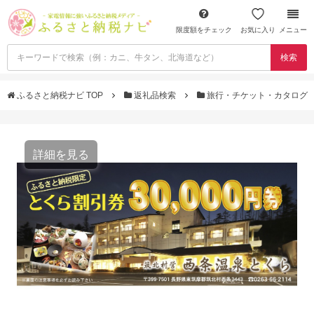
限度額をチェック
お気に入り
メニュー
検索
ふるさと納税ナビ TOP
返礼品検索
旅行・チケット・カタログ
詳細を見る