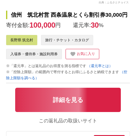
出典：ふるさとチョイス
信州 筑北村営 西条温泉とくら割引券30,000円
100,000
30
寄付金額:
円
還元率:
%
長野県 筑北村
旅行・チケット・カタログ
お気に入り
入場券・優待券・施設利用券
※「還元率」とは返礼品のお得度を測る指標です
（還元率とは）
※「控除上限額」の範囲内で寄付するとお得にふるさと納税できます
（控
除上限額を調べる）
詳細を見る
この返礼品の取扱いサイト