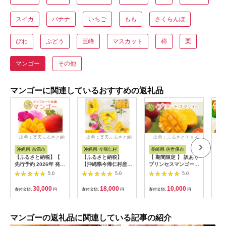
スイカ
バナナ
いちご
もも
さくらんぼ
びわ
ぶどう
巨峰
マスカット
柿
栗
マンゴー
その他
マンゴーに関連しているおすすめの返礼品
出典：楽天ふるさと納
出典：楽天ふるさと納
出典：ふるさとチョイ
出
税
税
ス
沖縄県 糸満市
沖縄県 今帰仁村
長崎県 佐世保市
沖
【ふるさと納税】【
【ふるさと納税】
【 期間限定 】 訳あり
【期
先行予約 2026年 発送
【沖縄県今帰仁村産】
プリンセスマンゴー
あり
】 沖縄県知事賞4度受
急速冷凍カットマンゴ
生果実 選べる 容量
ィン種
5.0
5.0
5.0
賞 サンフルーツ糸満
ー 3種食べ比べセッ
1kg ~ 3kg 産地直送
玉)
マンゴー 2kg アップ
ト（限定70セット）
高級 マンゴー 家庭用
会 
30,000
18,000
10,000
寄付金額:
円
寄付金額:
円
寄付金額:
円
寄付
ルマンゴー アーウィ
旬 ブランド フレッシ
ie4
ンマンゴー 国産 完熟
ュ フルーツ 果物 果実
縄 
マンゴー 果物 南国 く
デザート スイーツ FA
夏 
だもの フルーツ 完熟
ながさき 長崎県 佐世
果実
マンゴーの返礼品に関連している記事の紹介
夏 旬 特産品 沖縄 お
保市