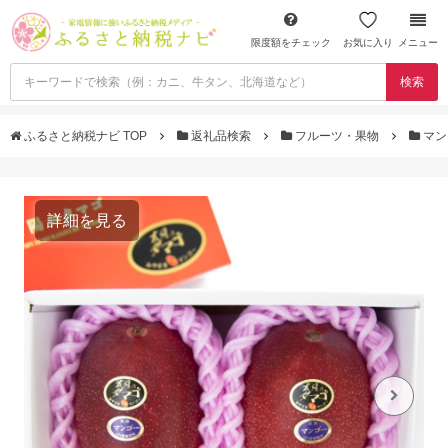
限度額をチェック
お気に入り
メニュー
検索
ふるさと納税ナビ TOP
返礼品検索
フルーツ・果物
マン
詳細を見る