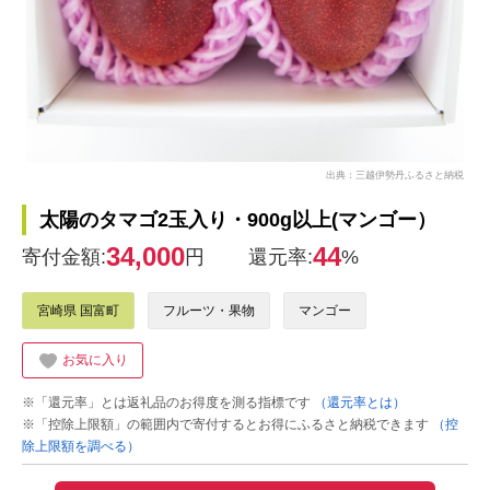
出典：三越伊勢丹ふるさと納税
太陽のタマゴ2玉入り・900g以上(マンゴー）
34,000
44
寄付金額:
円
還元率:
%
宮崎県 国富町
フルーツ・果物
マンゴー
お気に入り
※「還元率」とは返礼品のお得度を測る指標です
（還元率とは）
※「控除上限額」の範囲内で寄付するとお得にふるさと納税できます
（控
除上限額を調べる）