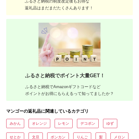
ふるさと納税の制度改定後もお得な
返礼品はまだまだたくさんあります！
ふるさと納税でポイント大量GET！
ふるさと納税でAmazonギフトコードなど
ポイントがお得にもらえるって知ってましたか？
マンゴーの返礼品に関連しているカテゴリ
みかん
オレンジ
レモン
デコポン
ゆず
せとか
文旦
ポンカン
りんご
梨
メロン