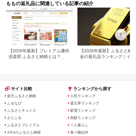
白桃 なつっこ 紅くに
り物 高糖度
ももの返礼品に関連している記事の紹介
か 川中島白桃 [韮崎市
桃農家の産直 山梨県
韮崎市 20745235]
【2026年最新】プレミアム優待
【2026年最新】ふるさと納税
倶楽部 ふるさと納税とは？
金の返礼品ランキング｜イン
WILLsCoinで寄付する方法を解
ット・アクセサリーを徹底比
説
サイト比較
ランキングから探す
楽天ふるさと納税
人気ランキング
ふるなび
還元率ランキング
ふるさとチョイス
家電ランキング
さとふる
高額ランキング
ふるさとプレミアム
一人暮らし
ANAのふるさと納税
食べ物以外