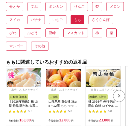
せとか
文旦
ポンカン
りんご
梨
メロン
スイカ
バナナ
いちご
もも
さくらんぼ
びわ
ぶどう
巨峰
マスカット
柿
栗
マンゴー
その他
ももに関連しているおすすめの返礼品
出典：ふるさとチョイ
出典：ふるさとチョイ
出典：ふるさとプレミ
出
ス
ス
アム
山梨県 韮崎市
山形県
岡山県 玉野市
山
【2026年発送】桃 山
山形県産 黄金桃 3kg
桃 2026年 先行予約
【ふ
梨 秀品 朝どれ 大玉
8～12玉 もも モモ 桃
岡山 白桃 ロイヤル 4
送月
約 2.0kg 4～6玉 朝獲
デザート フルーツ 果
～8玉 約1.5kg JA お
ーツ
5.0
5.0
5.0
れ もぎたて もも モモ
物 くだもの 果実 食品
かやま のもも（早生
送不
フルーツ 果物 山梨県
山形県 FSY-0741
種・中生種） もも モ
【4
16,000
12,000
23,000
寄付金額:
円
寄付金額:
円
寄付金額:
円
寄付
産 産地直送 期間限定
モ 岡山県産 国産 フル
季節限定 冷蔵 農家直
ーツ 果物 ギフト 甘い
送 白鳳 夢みずき 浅間
美味しい 産地直送 贈