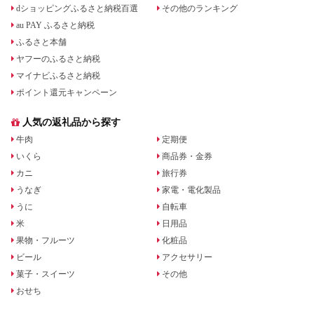
dショッピングふるさと納税百選
その他のランキング
au PAY ふるさと納税
ふるさと本舗
ヤフーのふるさと納税
マイナビふるさと納税
ポイント還元キャンペーン
人気の返礼品から探す
牛肉
定期便
いくら
商品券・金券
カニ
旅行券
うなぎ
家電・電化製品
うに
自転車
米
日用品
果物・フルーツ
化粧品
ビール
アクセサリー
菓子・スイーツ
その他
おせち