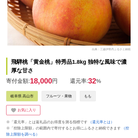
出典：三越伊勢丹ふるさと納税
飛騨桃「黄金桃」特秀品1.8kg 独特な風味で濃
厚な甘さ
18,000
32
寄付金額:
円
還元率:
%
岐阜県 高山市
フルーツ・果物
もも
お気に入り
※「還元率」とは返礼品のお得度を測る指標です
（還元率とは）
※「控除上限額」の範囲内で寄付するとお得にふるさと納税できます
（控
除上限額を調べる）