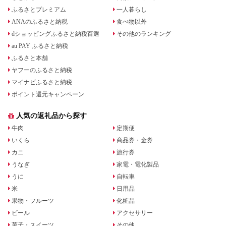
ふるさとプレミアム
一人暮らし
ANAのふるさと納税
食べ物以外
dショッピングふるさと納税百選
その他のランキング
au PAY ふるさと納税
ふるさと本舗
ヤフーのふるさと納税
マイナビふるさと納税
ポイント還元キャンペーン
人気の返礼品から探す
牛肉
定期便
いくら
商品券・金券
カニ
旅行券
うなぎ
家電・電化製品
うに
自転車
米
日用品
果物・フルーツ
化粧品
ビール
アクセサリー
菓子・スイーツ
その他