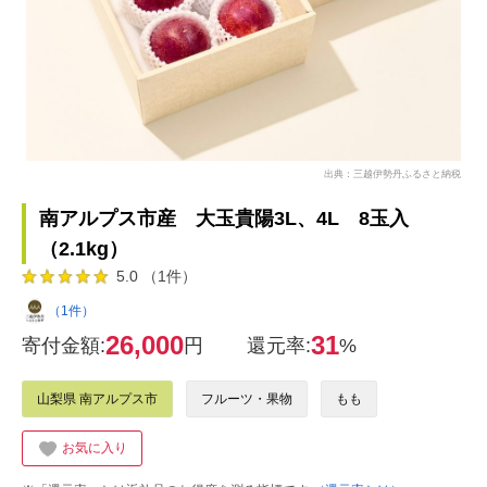
出典：三越伊勢丹ふるさと納税
南アルプス市産 大玉貴陽3L、4L 8玉入
（2.1kg）
5.0 （1件）
（1件）
26,000
31
寄付金額:
円
還元率:
%
山梨県 南アルプス市
フルーツ・果物
もも
お気に入り