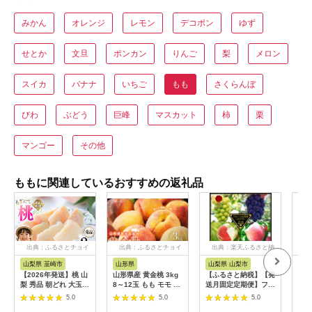
みかん
オレンジ
レモン
デコポン
ゆず
せとか
文旦
ポンカン
りんご
梨
メロン
スイカ
バナナ
いちご
もも
さくらんぼ
びわ
ぶどう
巨峰
マスカット
柿
栗
マンゴー
その他
ももに関連しているおすすめの返礼品
出典：ふるさとチョイ
出典：ふるさとチョイ
出典：楽天ふるさと納
出
ス
ス
税
山梨県 韮崎市
山形県
山梨県 山梨市
岡
【2026年発送】桃 山
山形県産 黄金桃 3kg
【ふるさと納税】【発
【ふ
梨 秀品 朝どれ 大玉
8～12玉 もも モモ 桃
送月固定定期便】フル
20
約 2.0kg 4～6玉 朝獲
デザート フルーツ 果
ーツ定期便全4回【配
の 白
5.0
5.0
5.0
れ もぎたて もも モモ
物 くだもの 果実 食品
送不可地域：離島】
玉 