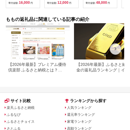
フルーツ 果物 山梨県
山形県 FSY-0741
【4066761】
ンサ
16,000
12,000
48,000
寄付金額:
円
寄付金額:
円
寄付金額:
円
寄付
産 産地直送 期間限定
岡山
季節限定 冷蔵 農家直
フル
送 白鳳 夢みずき 浅間
デザ
白桃 なつっこ 紅くに
け：
ももの返礼品に関連している記事の紹介
か 川中島白桃 [韮崎市
20
桃農家の産直 山梨県
韮崎市 20745235]
【2026年最新】プレミアム優待
【2026年最新】ふるさと納税
倶楽部 ふるさと納税とは？
金の返礼品ランキング｜イン
WILLsCoinで寄付する方法を解
ット・アクセサリーを徹底比
説
サイト比較
ランキングから探す
楽天ふるさと納税
人気ランキング
ふるなび
還元率ランキング
ふるさとチョイス
家電ランキング
さとふる
高額ランキング