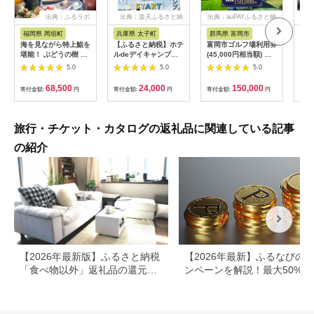
出典：ふるラボ
出典：楽天ふるさと納
出典：auPAYふるさと納
出典
税
税
福岡県 岡垣町
兵庫県 太子町
群馬県 富岡市
長
海を見ながら特上鮨を
【ふるさと納税】ホテ
富岡市ゴルフ場利用券
旅行
堪能！ ぶどうの樹 鮨
ルdeデイキャンプ体
(45,000円相当額) ゴ
運転
屋台ペア お食事券 海
験チケット
ルフ チケット 平日 土
列車
5.0
5.0
5.0
鮮 海 屋台 食事 ペア
【1364991】
日 祝日 プレー券 関東
験 
福岡県 岡垣町
群馬県 首都圏 F20E-
列車
68,500
24,000
150,000
寄付金額:
円
寄付金額:
円
寄付金額:
円
寄付
382
ども
県
旅行・チケット・カタログの返礼品に関連している記事
の紹介
【2026年最新版】ふるさと納税
【2026年最新】ふるなびの
「食べ物以外」返礼品の還元率
ンペーンを解説！最大50%還
ランキング！
も