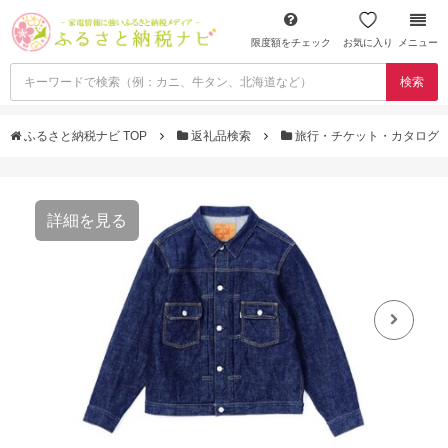
限度額をチェック
お気に入り
メニュー
検索
ふるさと納税ナビ TOP
返礼品検索
旅行・チケット・カタログ
詳細を見る