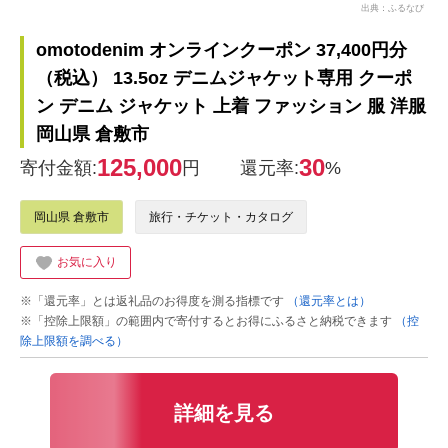
出典：ふるなび
omotodenim オンラインクーポン 37,400円分
（税込） 13.5oz デニムジャケット専用 クーポ
ン デニム ジャケット 上着 ファッション 服 洋服
岡山県 倉敷市
125,000
30
寄付金額:
円
還元率:
%
岡山県 倉敷市
旅行・チケット・カタログ
お気に入り
※「還元率」とは返礼品のお得度を測る指標です
（還元率とは）
※「控除上限額」の範囲内で寄付するとお得にふるさと納税できます
（控
除上限額を調べる）
詳細を見る