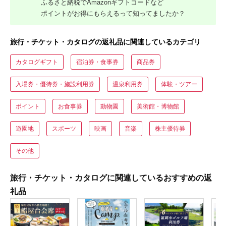
ふるさと納税でAmazonギフトコードなど
ポイントがお得にもらえるって知ってましたか？
旅行・チケット・カタログの返礼品に関連しているカテゴリ
カタログギフト
宿泊券・食事券
商品券
入場券・優待券・施設利用券
温泉利用券
体験・ツアー
ポイント
お食事券
動物園
美術館・博物館
遊園地
スポーツ
映画
音楽
株主優待券
その他
旅行・チケット・カタログに関連しているおすすめの返
礼品