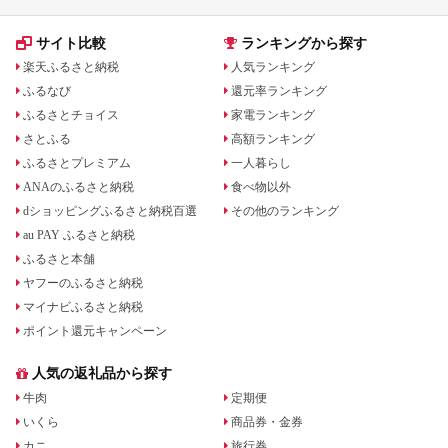
サイト比較
ランキングから探す
楽天ふるさと納税
人気ランキング
ふるなび
還元率ランキング
ふるさとチョイス
家電ランキング
さとふる
高額ランキング
ふるさとプレミアム
一人暮らし
ANAのふるさと納税
食べ物以外
dショッピングふるさと納税百選
その他のランキング
au PAY ふるさと納税
ふるさと本舗
ヤフーのふるさと納税
マイナビふるさと納税
ポイント還元キャンペーン
人気の返礼品から探す
牛肉
定期便
いくら
商品券・金券
カニ
旅行券