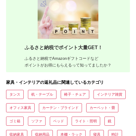
ふるさと納税でポイント大量GET！
ふるさと納税でAmazonギフトコードなど
ポイントがお得にもらえるって知ってましたか？
家具・インテリアの返礼品に関連しているカテゴリ
タンス
机・テーブル
椅子・チェア
インテリア雑貨
オフィス家具
カーテン・ブラインド
カーペット・畳
ゴミ箱
ソファ
ベッド
ライト・照明
鏡
収納家具
収納用品
本棚・ラック
寝具
時計