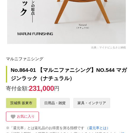
出典：マイナビふるさと納税
マルニファニシング
No.864-01 【マルニファニシング】NO.544 マガ
ジンラック（ナチュラル）
231,000
寄付金額:
円
茨城県 坂東市
日用品・雑貨
家具・インテリア
お気に入り
※「還元率」とは返礼品のお得度を測る指標です
（還元率とは）