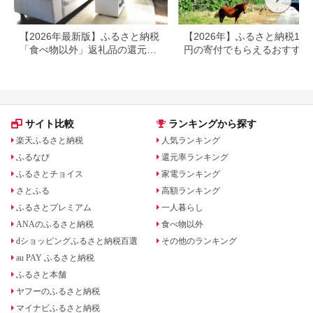
【2026年最新版】ふるさと納税
【2026年】ふるさと納税100
「食べ物以外」返礼品の還元率
円の寄付でもらえるおすすめ
ランキング！
礼品！
サイト比較
ランキングから探す
楽天ふるさと納税
人気ランキング
ふるなび
還元率ランキング
ふるさとチョイス
家電ランキング
さとふる
高額ランキング
ふるさとプレミアム
一人暮らし
ANAのふるさと納税
食べ物以外
dショッピングふるさと納税百選
その他のランキング
au PAY ふるさと納税
ふるさと本舗
ヤフーのふるさと納税
マイナビふるさと納税