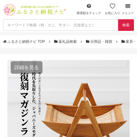
限度額をチェック
お気に入り
メニュー
検索
ふるさと納税ナビ TOP
返礼品検索
日用品・雑貨
家具・
詳細を見る