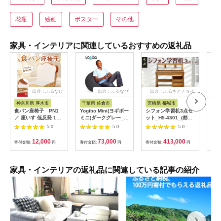
花瓶
絵画
ポスター
その他
家具・インテリアに関連しているおすすめの返礼品
出典：ふるなび
出典：ふるなび
出典：ふるさとチョイ
ス
神奈川県 厚木市
千葉県 佐倉市
宮崎県 都城市
千
食パン座椅子 PN1
Yogibo Mini(ヨギボー
シフォン学習机3点セ
Lu
／ 座いす 低反発 1人
ミニ)ダークグレー_ヨ
ット_H5-4301_(都城
ー_
用 インテリア イス チ
ギボー ミニ ソファ コ
市) 腰掛式ワゴン ブッ
ファ
5.0
5.0
5.0
ェア リラックス 癒や
ンパクト ダークグレ
クスタンド デスク 楠
_【
し かわいい ユニーク
ー_【配送不可地域：
無垢材 3点セット 学
島】
12,000
73,000
413,000
寄付金額:
円
寄付金額:
円
寄付金額:
円
寄付
おしゃれ 個性的 もち
離島】【1172146】
習机
もち ふんわり プレゼ
ント 雑貨 自社工場製
神奈川県 No.065
家具・インテリアの返礼品に関連している記事の紹介