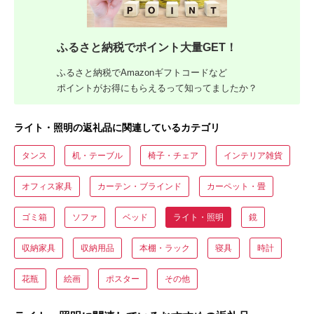
ふるさと納税でポイント大量GET！
ふるさと納税でAmazonギフトコードなど
ポイントがお得にもらえるって知ってましたか？
ライト・照明の返礼品に関連しているカテゴリ
タンス
机・テーブル
椅子・チェア
インテリア雑貨
オフィス家具
カーテン・ブラインド
カーペット・畳
ゴミ箱
ソファ
ベッド
ライト・照明
鏡
収納家具
収納用品
本棚・ラック
寝具
時計
花瓶
絵画
ポスター
その他