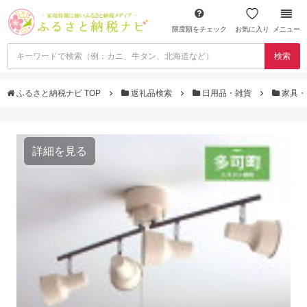
限度額をチェック
お気に入り
メニュー
検索
ふるさと納税ナビ TOP
返礼品検索
日用品・雑貨
家具・
詳細を見る