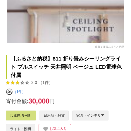
出典：楽天ふるさと納税
【ふるさと納税】811 折り畳みシーリングライ
ト プルスイッチ 天井照明 ベージュ LED電球色
付属
3.0 （1件）
（1件）
30,000
寄付金額:
円
兵庫県 多可町
日用品・雑貨
家具・インテリア
お気に入り
ライト・照明