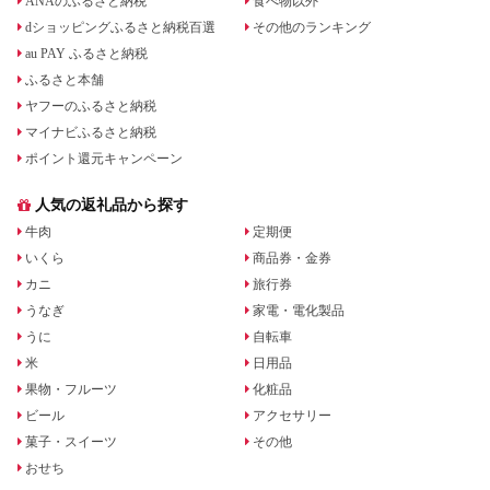
ANAのふるさと納税
食べ物以外
dショッピングふるさと納税百選
その他のランキング
au PAY ふるさと納税
ふるさと本舗
ヤフーのふるさと納税
マイナビふるさと納税
ポイント還元キャンペーン
人気の返礼品から探す
牛肉
定期便
いくら
商品券・金券
カニ
旅行券
うなぎ
家電・電化製品
うに
自転車
米
日用品
果物・フルーツ
化粧品
ビール
アクセサリー
菓子・スイーツ
その他
おせち