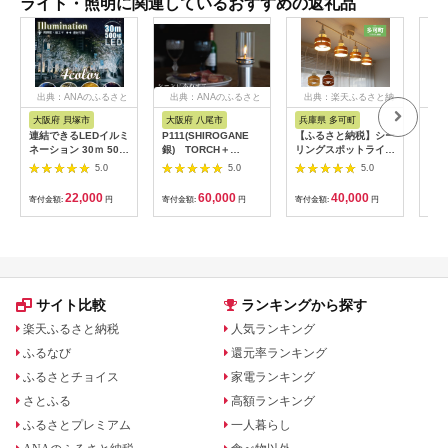
ライト・照明に関連しているおすすめの返礼品
出典：ANAのふるさと
出典：ANAのふるさと
出典：楽天ふるさと納
出
納税
納税
税
大阪府 貝塚市
大阪府 八尾市
兵庫県 多可町
長崎
連結できるLEDイルミ
P111(SHIROGANE
【ふるさと納税】シー
【ふ
ネーション 30ｍ 500
銀) TORCH＋
リングスポットライト
注生
球 ８パターン点灯
「SHIROGANE 銀」
プルスイッチ 天井照
ンプ
5.0
5.0
5.0
（イエロー オレン
明 KMC-4911 LED 選
ドグ
ジ） イルミネーショ
べる電球 電球色 昼白
ライ
22,000
60,000
40,000
寄付金額:
円
寄付金額:
円
寄付金額:
円
寄付
ン 電飾 連結 長い ロ
色 選べるカラー ブラ
ドグ
ング ストリングライ
ウン×ブラック ナチュ
テン
ト ライトアップ スト
ラル×ホワイト
ーク
レート イルミネーシ
ョンロング 防水 クリ
スマス ハロウィン イ
ベント照明 コントロ
サイト比較
ランキングから探す
ーラー メモリー機能
電飾 装飾照明 お祭り
楽天ふるさと納税
人気ランキング
N-LD55-Y
ふるなび
還元率ランキング
ふるさとチョイス
家電ランキング
さとふる
高額ランキング
ふるさとプレミアム
一人暮らし