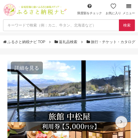
限度額をチェック
お気に入り
メニュー
検索
ふるさと納税ナビ TOP
返礼品検索
旅行・チケット・カタログ
詳細を見る