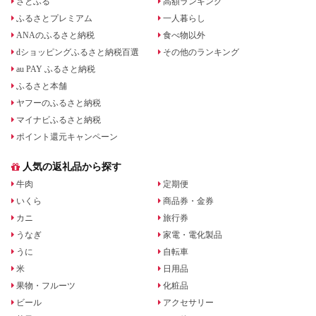
さとふる
高額ランキング
ふるさとプレミアム
一人暮らし
ANAのふるさと納税
食べ物以外
dショッピングふるさと納税百選
その他のランキング
au PAY ふるさと納税
ふるさと本舗
ヤフーのふるさと納税
マイナビふるさと納税
ポイント還元キャンペーン
人気の返礼品から探す
牛肉
定期便
いくら
商品券・金券
カニ
旅行券
うなぎ
家電・電化製品
うに
自転車
米
日用品
果物・フルーツ
化粧品
ビール
アクセサリー