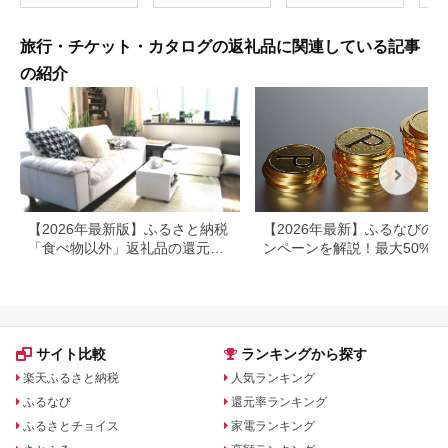
利用券 温泉 関東 チケ
存 
ット プレー券 施設利
登山
用券
旅行・チケット・カタログの返礼品に関連している記事
の紹介
【2026年最新版】ふるさと納税
【2026年最新】ふるなびの
「食べ物以外」返礼品の還元率
ンペーンを解説！最大50%還
ランキング！
も
サイト比較
ランキングから探す
楽天ふるさと納税
人気ランキング
ふるなび
還元率ランキング
ふるさとチョイス
家電ランキング