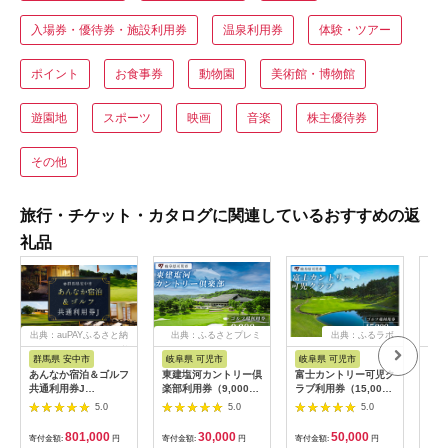
入場券・優待券・施設利用券
温泉利用券
体験・ツアー
ポイント
お食事券
動物園
美術館・博物館
遊園地
スポーツ
映画
音楽
株主優待券
その他
旅行・チケット・カタログに関連しているおすすめの返
礼品
出典：auPAYふるさと納
出典：ふるさとプレミ
出典：ふるラボ
税
アム
群馬県 安中市
岐阜県 可児市
岐阜県 可児市
茨
あんなか宿泊＆ゴルフ
東建塩河カントリー倶
富士カントリー可児ク
20
共通利用券J
楽部利用券（9,000円
ラブ利用券（15,000
カリ
ANAX010 / 宿泊 ゴル
分）【0041-003】
円分）
(1
5.0
5.0
5.0
フ 利用券 券 安中 群
存・
馬 ごるふ ゴルフ場 ゴ
備蓄
801,000
30,000
50,000
寄付金額:
円
寄付金額:
円
寄付金額:
円
寄付
ルフプレー券 ゴルフ
食品