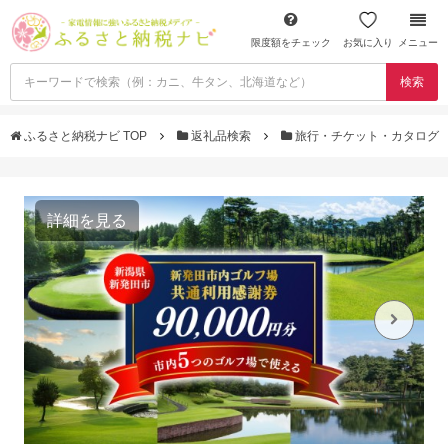
限度額をチェック
お気に入り
メニュー
検索
ふるさと納税ナビ TOP
返礼品検索
旅行・チケット・カタログ
詳細を見る