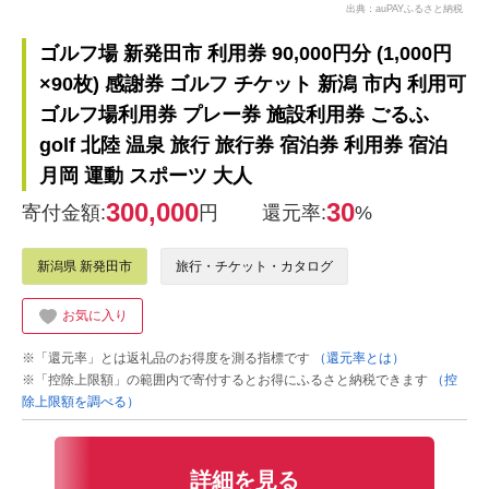
出典：auPAYふるさと納税
ゴルフ場 新発田市 利用券 90,000円分 (1,000円
×90枚) 感謝券 ゴルフ チケット 新潟 市内 利用可
ゴルフ場利用券 プレー券 施設利用券 ごるふ
golf 北陸 温泉 旅行 旅行券 宿泊券 利用券 宿泊
月岡 運動 スポーツ 大人
300,000
30
寄付金額:
円
還元率:
%
新潟県 新発田市
旅行・チケット・カタログ
お気に入り
※「還元率」とは返礼品のお得度を測る指標です
（還元率とは）
※「控除上限額」の範囲内で寄付するとお得にふるさと納税できます
（控
除上限額を調べる）
詳細を見る