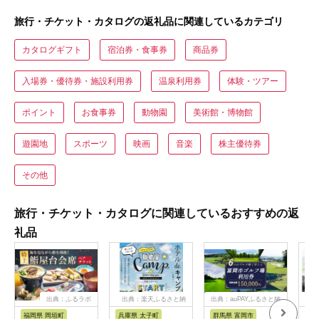
旅行・チケット・カタログの返礼品に関連しているカテゴリ
カタログギフト
宿泊券・食事券
商品券
入場券・優待券・施設利用券
温泉利用券
体験・ツアー
ポイント
お食事券
動物園
美術館・博物館
遊園地
スポーツ
映画
音楽
株主優待券
その他
旅行・チケット・カタログに関連しているおすすめの返
礼品
出典：ふるラボ
出典：楽天ふるさと納
出典：auPAYふるさと納
出典
税
税
福岡県 岡垣町
兵庫県 太子町
群馬県 富岡市
長