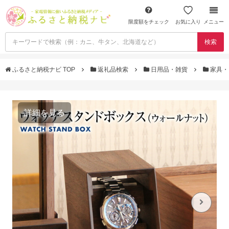
限度額をチェック
お気に入り
メニュー
検索
ふるさと納税ナビ TOP
返礼品検索
日用品・雑貨
家具・
詳細を見る