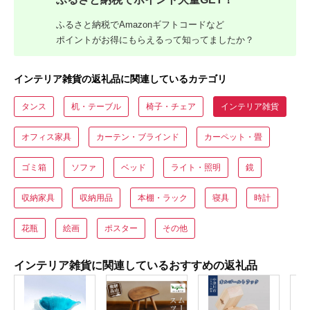
ふるさと納税でAmazonギフトコードなど
ポイントがお得にもらえるって知ってましたか？
インテリア雑貨の返礼品に関連しているカテゴリ
タンス
机・テーブル
椅子・チェア
インテリア雑貨
オフィス家具
カーテン・ブラインド
カーペット・畳
ゴミ箱
ソファ
ベッド
ライト・照明
鏡
収納家具
収納用品
本棚・ラック
寝具
時計
花瓶
絵画
ポスター
その他
インテリア雑貨に関連しているおすすめの返礼品