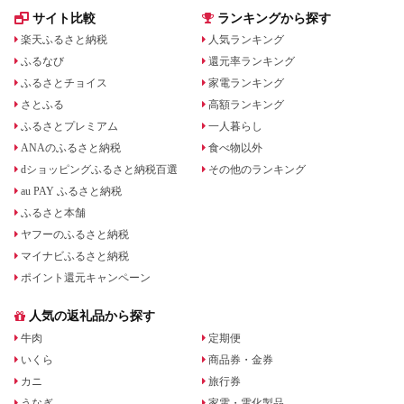
サイト比較
ランキングから探す
楽天ふるさと納税
人気ランキング
ふるなび
還元率ランキング
ふるさとチョイス
家電ランキング
さとふる
高額ランキング
ふるさとプレミアム
一人暮らし
ANAのふるさと納税
食べ物以外
dショッピングふるさと納税百選
その他のランキング
au PAY ふるさと納税
ふるさと本舗
ヤフーのふるさと納税
マイナビふるさと納税
ポイント還元キャンペーン
人気の返礼品から探す
牛肉
定期便
いくら
商品券・金券
カニ
旅行券
うなぎ
家電・電化製品