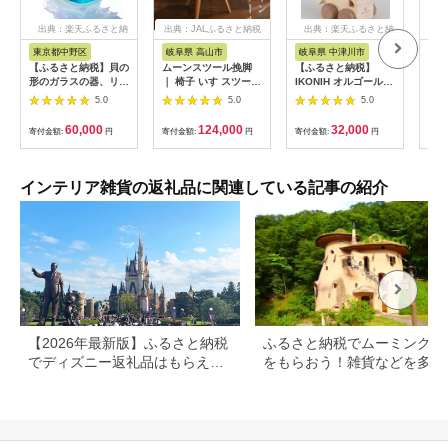
出典：楽天ふるさと納
出典：JALふるさと納税
出典：楽天ふるさと納
出
税
税
東京都中野区
岐阜県 高山市
岐阜県 中津川市
秋
【ふるさと納税】貝の
ムーンスツール挽脚
【ふるさと納税】
【ふ
形のガラスの器、リゾ
｜ 椅子 いす スツール
IKONIH オルゴールト
樺細
ートラグーン「シェル
腰掛け リビング キッ
ラック F4N-0855
レク
5.0
5.0
5.0
の器」 | ガラス 器 貝
チン ダイニング 木製
らく
殻 食器 おしゃれ 人気
無垢材 天然木 レッド
合
60,000
124,000
32,000
寄付金額:
円
寄付金額:
円
寄付金額:
円
寄付
おすすめ 送料無料 東
オーク ウォルナット
京 中野区
家具 おしゃれ 人気 お
すすめ 新生活 一人暮
らし シンプル 飛騨の
インテリア雑貨の返礼品に関連している記事の紹介
家具 雉子舎 AP037
【2026年最新版】ふるさと納税
ふるさと納税でムーミングッ
でディズニー返礼品はもらえ
をもらおう！雑貨などを多数
る？ホテル・チケット・公式グ
紹介
ッズを徹底解説