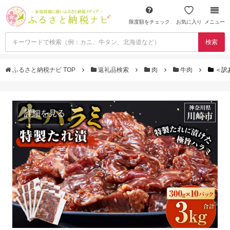
限度額をチェック
お気に入り
メニュー
検索
ふるさと納税ナビ TOP
返礼品検索
肉
牛肉
＜訳あ
詳細を見る