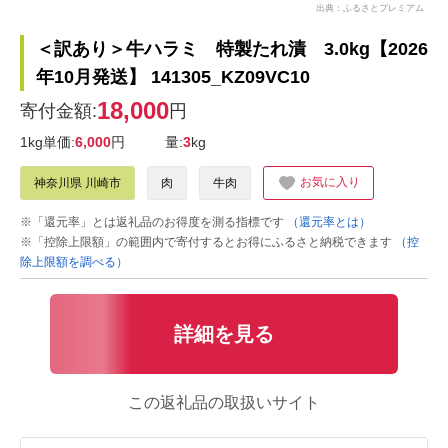
出典：ふるさとプレミアム
＜訳あり＞牛ハラミ 特製たれ漬 3.0kg【2026
年10月発送】 141305_KZ09VC10
18,000
寄付金額:
円
1kg単価:
6,000
円
量:
3
kg
お気に入り
神奈川県 川崎市
肉
牛肉
※「還元率」とは返礼品のお得度を測る指標です
（還元率とは）
※「控除上限額」の範囲内で寄付するとお得にふるさと納税できます
（控
除上限額を調べる）
詳細を見る
この返礼品の取扱いサイト