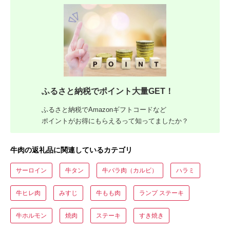
ふるさと納税でポイント大量GET！
ふるさと納税でAmazonギフトコードなど
ポイントがお得にもらえるって知ってましたか？
牛肉の返礼品に関連しているカテゴリ
サーロイン
牛タン
牛バラ肉（カルビ）
ハラミ
牛ヒレ肉
みすじ
牛もも肉
ランプ ステーキ
牛ホルモン
焼肉
ステーキ
すき焼き