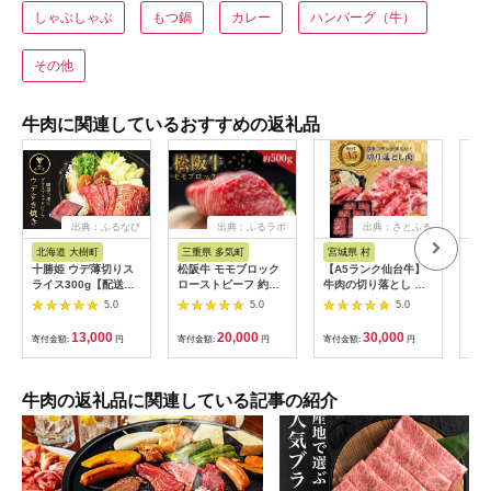
しゃぶしゃぶ
もつ鍋
カレー
ハンバーグ（牛）
その他
牛肉に関連しているおすすめの返礼品
出典：ふるなび
出典：ふるラボ
出典：さとふる
出
北海道 大樹町
三重県 多気町
宮城県 村
岐
十勝姫 ウデ薄切りス
松阪牛 モモブロック
【A5ランク仙台牛】
【ふ
ライス300g【配送不
ローストビーフ 約
牛肉の切り落とし 合
月定
可地域：離島】
500g 国産牛 和牛 ブ
計1.8kg(300g×6) 小
ャト
5.0
5.0
5.0
【1397674】
ランド牛 JGAP家
分けで使い勝手も◎
450
畜・畜産物 農場
蔵便
13,000
20,000
30,000
寄付金額:
円
寄付金額:
円
寄付金額:
円
寄付
HACCP認証農場 牛肉
可地
肉 高級 人気 おすすめ
【4
神戸牛 近江牛 に並ぶ
日本三大和牛 松阪 松
牛肉の返礼品に関連している記事の紹介
坂牛 松坂 モモ ビーフ
シチュー カレー 霜降
り 三重県 多気町 SS-
32