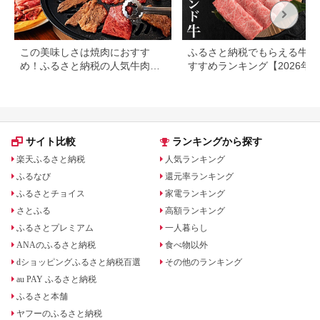
この美味しさは焼肉におすす
ふるさと納税でもらえる牛肉
め！ふるさと納税の人気牛肉還
すすめランキング【2026年
元率ランキング
版】還元率・用途別で徹底比
サイト比較
ランキングから探す
楽天ふるさと納税
人気ランキング
ふるなび
還元率ランキング
ふるさとチョイス
家電ランキング
さとふる
高額ランキング
ふるさとプレミアム
一人暮らし
ANAのふるさと納税
食べ物以外
dショッピングふるさと納税百選
その他のランキング
au PAY ふるさと納税
ふるさと本舗
ヤフーのふるさと納税