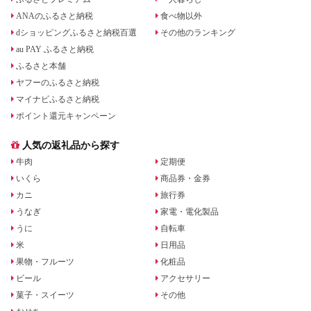
ANAのふるさと納税
食べ物以外
dショッピングふるさと納税百選
その他のランキング
au PAY ふるさと納税
ふるさと本舗
ヤフーのふるさと納税
マイナビふるさと納税
ポイント還元キャンペーン
人気の返礼品から探す
牛肉
定期便
いくら
商品券・金券
カニ
旅行券
うなぎ
家電・電化製品
うに
自転車
米
日用品
果物・フルーツ
化粧品
ビール
アクセサリー
菓子・スイーツ
その他