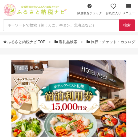
限度額をチェック
お気に入り
メニュー
検索
ふるさと納税ナビ TOP
返礼品検索
旅行・チケット・カタログ
詳細を見る