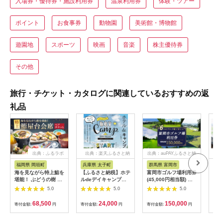
入場券・優待券・施設利用券
温泉利用券
体験・ツアー
ポイント
お食事券
動物園
美術館・博物館
遊園地
スポーツ
映画
音楽
株主優待券
その他
旅行・チケット・カタログに関連しているおすすめの返
礼品
出典：ふるラボ
出典：楽天ふるさと納
出典：auPAYふるさと納
出典
税
税
福岡県 岡垣町
兵庫県 太子町
群馬県 富岡市
長
海を見ながら特上鮨を
【ふるさと納税】ホテ
富岡市ゴルフ場利用券
旅行
堪能！ ぶどうの樹 鮨
ルdeデイキャンプ体
(45,000円相当額) ゴ
運転
屋台ペア お食事券 海
験チケット
ルフ チケット 平日 土
列車
5.0
5.0
5.0
鮮 海 屋台 食事 ペア
【1364991】
日 祝日 プレー券 関東
験 
福岡県 岡垣町
群馬県 首都圏 F20E-
列車
68,500
24,000
150,000
寄付金額:
円
寄付金額:
円
寄付金額:
円
寄付
382
ども
県