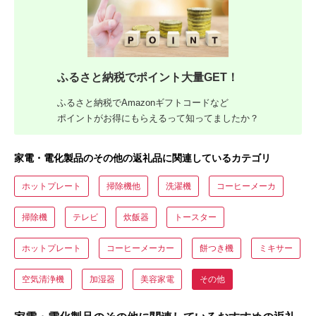
ふるさと納税でポイント大量GET！
ふるさと納税でAmazonギフトコードなど
ポイントがお得にもらえるって知ってましたか？
家電・電化製品のその他の返礼品に関連しているカテゴリ
ホットプレート
掃除機他
洗濯機
コーヒーメーカ
掃除機
テレビ
炊飯器
トースター
ホットプレート
コーヒーメーカー
餅つき機
ミキサー
空気清浄機
加湿器
美容家電
その他