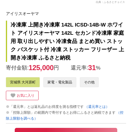
出典：ふるさとチョイス
アイリスオーヤマ
冷凍庫 上開き冷凍庫 142L ICSD-14B-W ホワイ
ト アイリスオーヤマ 142L セカンド冷凍庫 家庭
用 取り出しやすい 冷凍食品 まとめ買い ストッ
ク バスケット付 冷凍 ストッカー フリーザー 上
開き冷凍庫 ふるさと納税
125,000
31
寄付金額:
円
還元率:
%
宮城県 大河原町
家電・電化製品
その他
お気に入り
※「還元率」とは返礼品のお得度を測る指標です
（還元率とは）
※「控除上限額」の範囲内で寄付するとお得にふるさと納税できます
（控
除上限額を調べる）