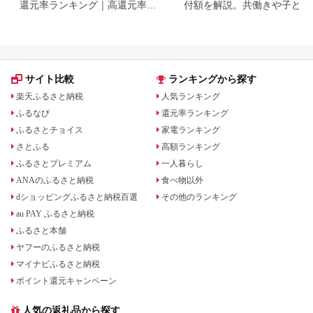
還元率ランキング｜高還元率返
付額を解説。共働きや子ども
礼品をジャンル別に比較
いる場合も
サイト比較
ランキングから探す
楽天ふるさと納税
人気ランキング
ふるなび
還元率ランキング
ふるさとチョイス
家電ランキング
さとふる
高額ランキング
ふるさとプレミアム
一人暮らし
ANAのふるさと納税
食べ物以外
dショッピングふるさと納税百選
その他のランキング
au PAY ふるさと納税
ふるさと本舗
ヤフーのふるさと納税
マイナビふるさと納税
ポイント還元キャンペーン
人気の返礼品から探す