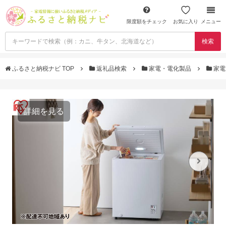
限度額をチェック
お気に入り
メニュー
検索
ふるさと納税ナビ TOP
返礼品検索
家電・電化製品
家電
詳細を見る