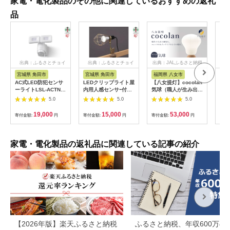
家電・電化製品のその他に関連しているおすすめの返礼
品
出典：ふるさとチョイ
出典：ふるさとチョイ
出典：JALふるさと納税
出
ス
ス
宮城県 角田市
宮城県 角田市
福岡県 八女市
宮
AC式LED防犯センサ
LEDクリップライト屋
【八女提灯】cocolan
【ふ
ーライトLSL-ACTN-
内用人感センサｰ付タ
気球（職人が生み出し
タブ
1200
イプ 60形相当ILW-
たインテリア提灯）
ブル
5.0
5.0
5.0
85GSC3
cocolan 八女提灯 伝
IPD
統工芸品 提灯 灯り 温
キャ
19,000
15,000
53,000
寄付金額:
円
寄付金額:
円
寄付金額:
円
寄付
もり 職人 手作業 手の
バー
ひらサイズ 日本の四
ャン
季 癒し 安らぎ 現代の
かけ
暮らし インテリア 間
マ 
家電・電化製品の返礼品に関連している記事の紹介
接照明 福岡県 八女市
【2026年版】楽天ふるさと納税
ふるさと納税、年収600万の