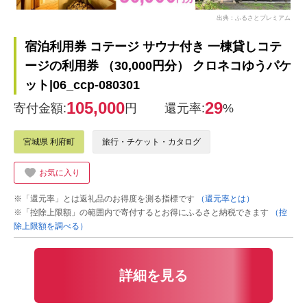
出典：ふるさとプレミアム
宿泊利用券 コテージ サウナ付き 一棟貸しコテ
ージの利用券 （30,000円分） クロネコゆうパケ
ット|06_ccp-080301
105,000
29
寄付金額:
円
還元率:
%
宮城県 利府町
旅行・チケット・カタログ
お気に入り
※「還元率」とは返礼品のお得度を測る指標です
（還元率とは）
※「控除上限額」の範囲内で寄付するとお得にふるさと納税できます
（控
除上限額を調べる）
詳細を見る