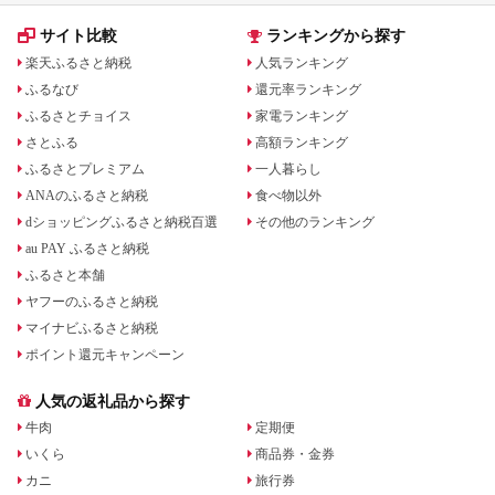
サイト比較
ランキングから探す
楽天ふるさと納税
人気ランキング
ふるなび
還元率ランキング
ふるさとチョイス
家電ランキング
さとふる
高額ランキング
ふるさとプレミアム
一人暮らし
ANAのふるさと納税
食べ物以外
dショッピングふるさと納税百選
その他のランキング
au PAY ふるさと納税
ふるさと本舗
ヤフーのふるさと納税
マイナビふるさと納税
ポイント還元キャンペーン
人気の返礼品から探す
牛肉
定期便
いくら
商品券・金券
カニ
旅行券