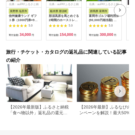
出典：auPAYふるさと納
出典：auPAYふるさと納
出典：auPAYふるさと納
税
税
税
長野県 塩尻市
栃木県 那須町
群馬県 富岡市
三
信州健康ランド ギフ
那須高原を馬とめぐる
富岡市ゴルフ場利用券
34
ト券（1000円券×9
2時間のホーストレッ
(90,000円相当額) ゴ
はら
枚） | 信州健康ランド
キング 外乗ペア利用
ルフ チケット 平日 土
肉御
5.0
5.0
5.0
サウナ 大浴場 ボディ
券【平日限定】チケッ
日 祝日 プレー券 関東
食事
ケア リラクゼーショ
ト 利用券 ペア 体験
群馬県 首都圏 F20E-
34,000
154,000
300,000
寄付金額:
円
寄付金額:
円
寄付金額:
円
寄付
ン 施設 宿泊 家族連れ
乗馬 初心者歓迎〔P-
350
長野県 塩尻市
100〕
旅行・チケット・カタログの返礼品に関連している記事
の紹介
【2026年最新版】ふるさと納税
【2026年最新】ふるなびの
「食べ物以外」返礼品の還元率
ンペーンを解説！最大50%還
ランキング！
も