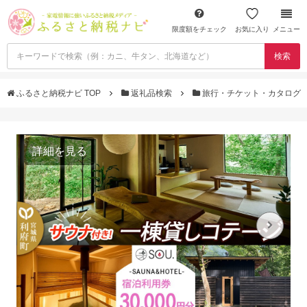
限度額をチェック
お気に入り
メニュー
検索
ふるさと納税ナビ TOP
返礼品検索
旅行・チケット・カタログ
詳細を見る