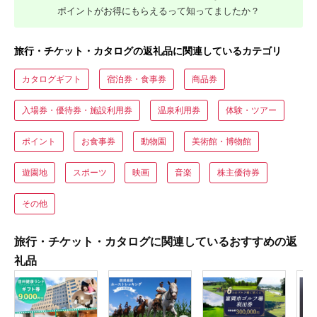
ポイントがお得にもらえるって知ってましたか？
旅行・チケット・カタログの返礼品に関連しているカテゴリ
カタログギフト
宿泊券・食事券
商品券
入場券・優待券・施設利用券
温泉利用券
体験・ツアー
ポイント
お食事券
動物園
美術館・博物館
遊園地
スポーツ
映画
音楽
株主優待券
その他
旅行・チケット・カタログに関連しているおすすめの返
礼品