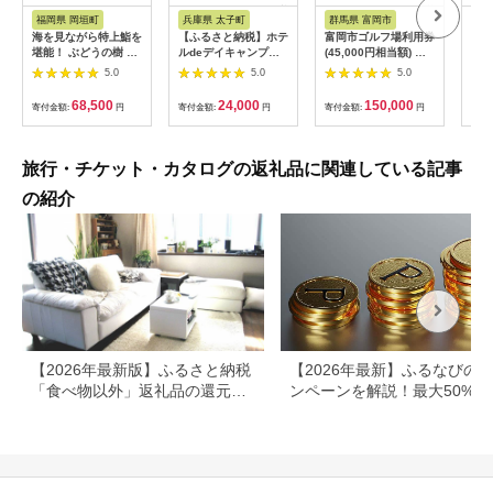
税
税
福岡県 岡垣町
兵庫県 太子町
群馬県 富岡市
長
海を見ながら特上鮨を
【ふるさと納税】ホテ
富岡市ゴルフ場利用券
旅行
堪能！ ぶどうの樹 鮨
ルdeデイキャンプ体
(45,000円相当額) ゴ
運転
屋台ペア お食事券 海
験チケット
ルフ チケット 平日 土
列車
5.0
5.0
5.0
鮮 海 屋台 食事 ペア
【1364991】
日 祝日 プレー券 関東
験 
福岡県 岡垣町
群馬県 首都圏 F20E-
列車
68,500
24,000
150,000
寄付金額:
円
寄付金額:
円
寄付金額:
円
寄付
382
ども
県
旅行・チケット・カタログの返礼品に関連している記事
の紹介
【2026年最新版】ふるさと納税
【2026年最新】ふるなびの
「食べ物以外」返礼品の還元率
ンペーンを解説！最大50%還
ランキング！
も