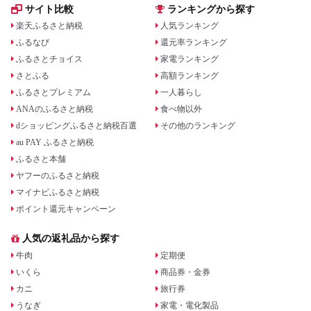
サイト比較
ランキングから探す
楽天ふるさと納税
人気ランキング
ふるなび
還元率ランキング
ふるさとチョイス
家電ランキング
さとふる
高額ランキング
ふるさとプレミアム
一人暮らし
ANAのふるさと納税
食べ物以外
dショッピングふるさと納税百選
その他のランキング
au PAY ふるさと納税
ふるさと本舗
ヤフーのふるさと納税
マイナビふるさと納税
ポイント還元キャンペーン
人気の返礼品から探す
牛肉
定期便
いくら
商品券・金券
カニ
旅行券
うなぎ
家電・電化製品