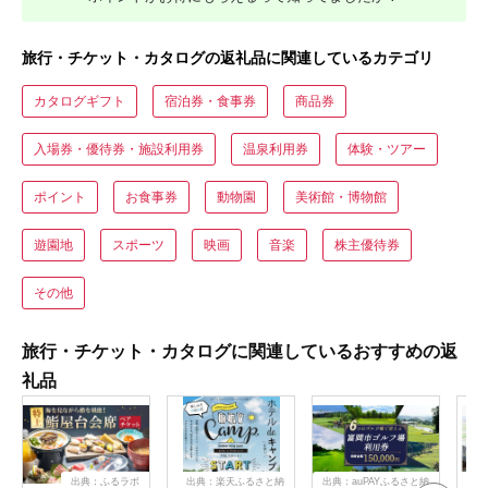
旅行・チケット・カタログの返礼品に関連しているカテゴリ
カタログギフト
宿泊券・食事券
商品券
入場券・優待券・施設利用券
温泉利用券
体験・ツアー
ポイント
お食事券
動物園
美術館・博物館
遊園地
スポーツ
映画
音楽
株主優待券
その他
旅行・チケット・カタログに関連しているおすすめの返
礼品
出典：ふるラボ
出典：楽天ふるさと納
出典：auPAYふるさと納
出典