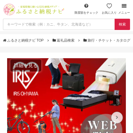
限度額をチェック
お気に入り
メニュー
検索
ふるさと納税ナビ TOP
返礼品検索
旅行・チケット・カタログ
詳細を見る