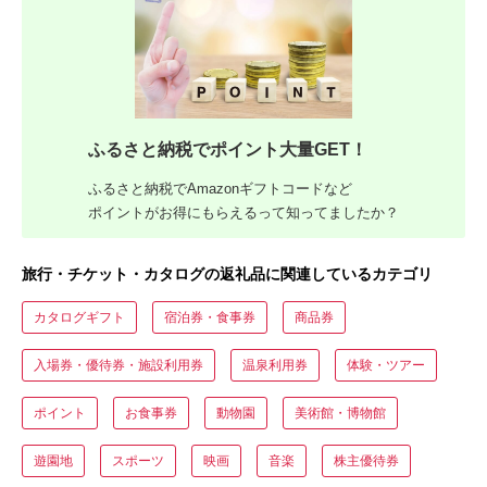
ふるさと納税でポイント大量GET！
ふるさと納税でAmazonギフトコードなど
ポイントがお得にもらえるって知ってましたか？
旅行・チケット・カタログの返礼品に関連しているカテゴリ
カタログギフト
宿泊券・食事券
商品券
入場券・優待券・施設利用券
温泉利用券
体験・ツアー
ポイント
お食事券
動物園
美術館・博物館
遊園地
スポーツ
映画
音楽
株主優待券