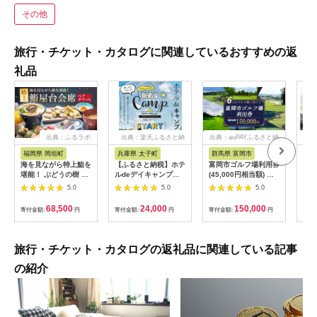
その他
旅行・チケット・カタログに関連しているおすすめの返
礼品
出典：ふるラボ
出典：楽天ふるさと納
出典：auPAYふるさと納
出典
税
税
福岡県 岡垣町
兵庫県 太子町
群馬県 富岡市
長
海を見ながら特上鮨を
【ふるさと納税】ホテ
富岡市ゴルフ場利用券
旅行
堪能！ ぶどうの樹 鮨
ルdeデイキャンプ体
(45,000円相当額) ゴ
運転
屋台ペア お食事券 海
験チケット
ルフ チケット 平日 土
列車
5.0
5.0
5.0
鮮 海 屋台 食事 ペア
【1364991】
日 祝日 プレー券 関東
験 
福岡県 岡垣町
群馬県 首都圏 F20E-
列車
68,500
24,000
150,000
寄付金額:
円
寄付金額:
円
寄付金額:
円
寄付
382
ども
県
旅行・チケット・カタログの返礼品に関連している記事
の紹介