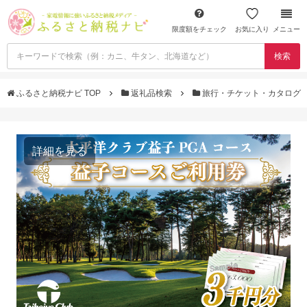
限度額をチェック
お気に入り
メニュー
検索
ふるさと納税ナビ TOP
返礼品検索
旅行・チケット・カタログ
詳細を見る