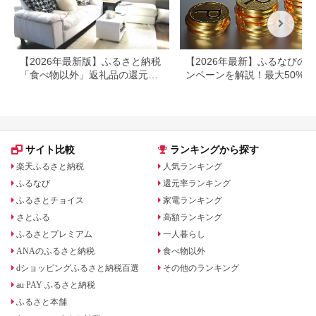
【2026年最新版】ふるさと納税
【2026年最新】ふるなびの
「食べ物以外」返礼品の還元率
ンペーンを解説！最大50%還
ランキング！
も
サイト比較
ランキングから探す
楽天ふるさと納税
人気ランキング
ふるなび
還元率ランキング
ふるさとチョイス
家電ランキング
さとふる
高額ランキング
ふるさとプレミアム
一人暮らし
ANAのふるさと納税
食べ物以外
dショッピングふるさと納税百選
その他のランキング
au PAY ふるさと納税
ふるさと本舗