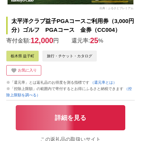
出典：ふるさとプレミアム
太平洋クラブ益子PGAコースご利用券（3,000円
分）ゴルフ PGAコース 金券（CC004）
12,000
25
寄付金額:
円
還元率:
%
栃木県 益子町
旅行・チケット・カタログ
お気に入り
※「還元率」とは返礼品のお得度を測る指標です
（還元率とは）
※「控除上限額」の範囲内で寄付するとお得にふるさと納税できます
（控
除上限額を調べる）
詳細を見る
この返礼品の取扱いサイト