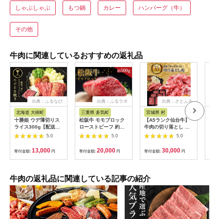
しゃぶしゃぶ
もつ鍋
カレー
ハンバーグ（牛）
その他
牛肉に関連しているおすすめの返礼品
出典：ふるなび
出典：ふるラボ
出典：さとふる
出
北海道 大樹町
三重県 多気町
宮城県 村
岐
十勝姫 ウデ薄切りス
松阪牛 モモブロック
【A5ランク仙台牛】
【ふ
ライス300g【配送不
ローストビーフ 約
牛肉の切り落とし 合
月定
可地域：離島】
500g 国産牛 和牛 ブ
計1.8kg(300g×6) 小
ャト
5.0
5.0
5.0
【1397674】
ランド牛 JGAP家
分けで使い勝手も◎
450
畜・畜産物 農場
蔵便
13,000
20,000
30,000
寄付金額:
円
寄付金額:
円
寄付金額:
円
寄付
HACCP認証農場 牛肉
可地
肉 高級 人気 おすすめ
【4
神戸牛 近江牛 に並ぶ
日本三大和牛 松阪 松
牛肉の返礼品に関連している記事の紹介
坂牛 松坂 モモ ビーフ
シチュー カレー 霜降
り 三重県 多気町 SS-
32