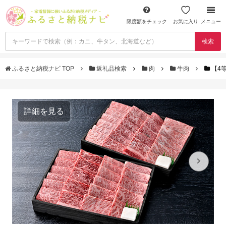
限度額をチェック
お気に入り
メニュー
検索
ふるさと納税ナビ TOP
返礼品検索
肉
牛肉
【4
詳細を見る