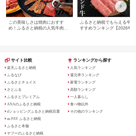
この美味しさは焼肉におすす
ふるさと納税でもらえる牛肉
め！ふるさと納税の人気牛肉還
すすめランキング【2026年
元率ランキング
版】還元率・用途別で徹底比
サイト比較
ランキングから探す
楽天ふるさと納税
人気ランキング
ふるなび
還元率ランキング
ふるさとチョイス
家電ランキング
さとふる
高額ランキング
ふるさとプレミアム
一人暮らし
ANAのふるさと納税
食べ物以外
dショッピングふるさと納税百選
その他のランキング
au PAY ふるさと納税
ふるさと本舗
ヤフーのふるさと納税