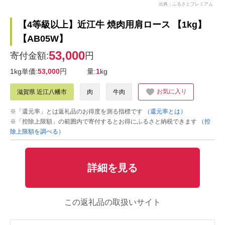
出典：ふるさとプレミアム
【4等級以上】近江牛 焼肉用肩ロース 【1kg】
【AB05W】
53,000
寄付金額:
円
1kg単価:
53,000
円
量:
1
kg
お気に入り
滋賀県 近江八幡市
肉
牛肉
※「還元率」とは返礼品のお得度を測る指標です
（還元率とは）
※「控除上限額」の範囲内で寄付するとお得にふるさと納税できます
（控
除上限額を調べる）
詳細を見る
この返礼品の取扱いサイト