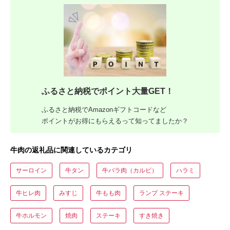
ふるさと納税でポイント大量GET！
ふるさと納税でAmazonギフトコードなど
ポイントがお得にもらえるって知ってましたか？
牛肉の返礼品に関連しているカテゴリ
サーロイン
牛タン
牛バラ肉（カルビ）
ハラミ
牛ヒレ肉
みすじ
牛もも肉
ランプ ステーキ
牛ホルモン
焼肉
ステーキ
すき焼き