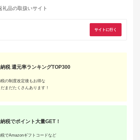
返礼品の取扱いサイト
サイトに行く
納税 還元率ランキングTOP300
納税の制度改定後もお得な
まだまだたくさんあります！
天ふるさと納
出典：ふるなび
出典：ふるなび
出典：楽天ふるさと
納税でポイント大量GET！
税
戸内市
石川県 金沢市
岡山県 総社市
東京都新宿区
と納税】電子
FABRIC TOKYO オー
【パン＆グルメわーる
【ふるさと納税】【
税でAmazonギフトコードなど
瀬戸内市e街
ダーセットアップお仕
ど総社】 共通クーポ
ーガロイヤルホテル
，000円
立て券 19,800円相当
ン券（3000円分）
京/中国料理 皇家龍