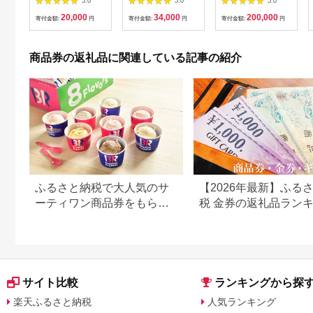
5.0
5.0
5.0
(6,000円相当)
ーシャツお仕立券【ビ
当）Silver np m [N-
20,000
34,000
200,000
ッグヴィジョン】
11401]
寄付金額:
円
寄付金額:
円
寄付金額:
円
商品券の返礼品に関連している記事の紹介
ふるさと納税で大人気のサ
【2026年最新】ふる
ーティワン商品券をもらお
税 金券の返礼品ラン
う！【静岡県小山町】
｜旅行券・食事券・商
を比較
サイト比較
ランキングから探
楽天ふるさと納税
人気ランキング