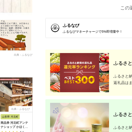
この
ふるなび
ふるなびマネーチャージで5%即増量中！
出典：ふるなび
ふるさと
ふるさと
返礼品は
出典：ふるなび
出典：ふるなび
出典：楽天ふるさと納
出典：楽
ふるさと
税
山形県 河北町
北海道 浜中町
岐阜県 土岐市
岡山県 瀬
商品券 河北町アンテ
ハーゲンダッツ アイ
【ふるさと納税】うな
【ふるさ
ふるさと納
ナショップ かほくら
スクリーム『コンビニ
ぎ横綱 特上・二段敷
商品券 
し 商品券
交換専用チケット 2個
うな重 ペア お食事券
ギフト（3