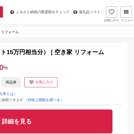
ふるさと納税の
限度額をチェック
返礼品リスト
お気に入り
メニュー
 リフォーム
15万円相当分） | 空き家 リフォーム
0
%
お気に入り
商品券
元率とは）
と納税できます
（控除上限額を調べる）
詳細を見る