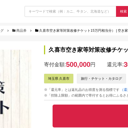
検索
ログ
商品券
久喜市空き家等対策改修チケット15万円相当分） | 空き家
久喜市空き家等対策改修チケット
500,000
3
寄付金額:
円
還元率:
埼玉県 久喜市
旅行・チケット・カタログ
※「還元率」とは返礼品のお得度を測る指標です
（還
※「控除上限額」の範囲内で寄付するとお得にふるさ