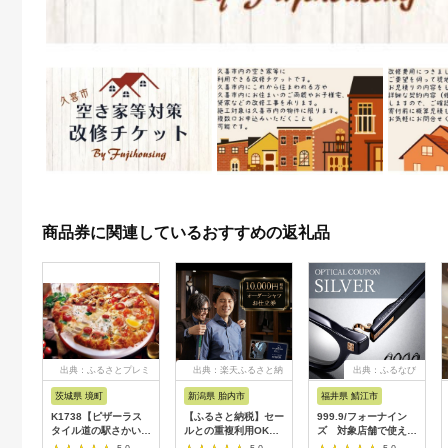
商品券に関連しているおすすめの返礼品
出典：ふるさとプレミ
出典：楽天ふるさと納
出典：ふるなび
アム
税
茨城県 境町
新潟県 胎内市
福井県 鯖江市
K1738【ピザーラス
【ふるさと納税】セー
999.9/フォーナイン
タイル道の駅さかい店
ルとの重複利用OK
ズ 対象店舗で使える
限定】ピザーラ利用券
10,000円相当オーダ
眼鏡引換券（6万円相