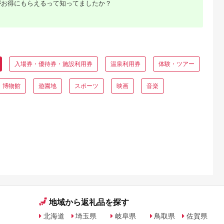
5.0
5.0
5.0
5.0
がお得にもらえるって知ってましたか？
ット チケ
010-029
鳳】ディナーペアお
0,000
66,000
10,000
107,000
事券 中華 ふかひれ 
円
寄付金額:
円
寄付金額:
円
寄付金額:
円
ィナー ペア食事券 チ
ケット ギフト ホテル
記念日 旅行 東京 新
0052-008-S05
入場券・優待券・施設利用券
温泉利用券
体験・ツアー
・博物館
遊園地
スポーツ
映画
音楽
るさと納
おすす
？
地域から返礼品を探す
北海道
埼玉県
岐阜県
鳥取県
佐賀県