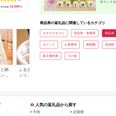
5.0
5.0
5.0
ポイント
(セブン-イレブン)』
/ 鰻 ご飯 チケット
分） チケ
12,000
4,000
35,000
1
_H-svgift102
[MFA001]
ット
寄付金額:
円
寄付金額:
円
寄付金額:
円
寄付金額:
商品券の返礼品に関連しているカテゴリ
カタログギフト
宿泊券・食事券
商品券
ポイント
お食事券
動物園
美術館
株主優待券
その他
さと納
ふるさと納税「ハーゲンダ
フリマアプリのふ
キング
ッツ」返礼品特集！還元率
税返礼品の転売は
品券
情報も
め？それとも禁止
す
人気の返礼品から探す
牛肉
定期便