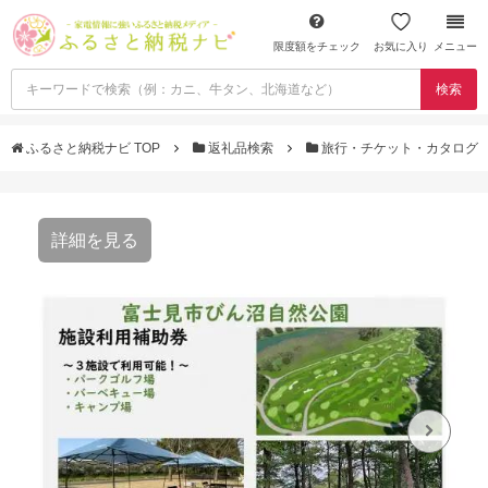
限度額をチェック
お気に入り
メニュー
検索
ふるさと納税ナビ TOP
返礼品検索
旅行・チケット・カタログ
詳細を見る