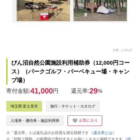
出典：ふるなび
びん沼自然公園施設利用補助券（12,000円コー
ス）（パークゴルフ・バーベキュー場・キャン
プ場）
41,000
29
寄付金額:
円
還元率:
%
埼玉県 富士見市
旅行・チケット・カタログ
お気に入り
入場券・優待券・施設利用券
※「還元率」とは返礼品のお得度を測る指標です
（還元率とは）
※「控除上限額」の範囲内で寄付するとお得にふるさと納税できます
（控