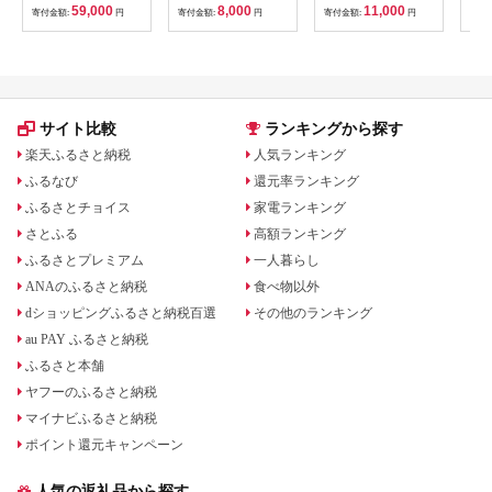
10枚 セット 旅行 旅
59,000
8,000
11,000
寄付金額:
円
寄付金額:
円
寄付金額:
円
寄付
温泉旅行 スパ サウナ
岩盤浴 マッサージ エ
ステ 体験 体験型 子供
大人 チケット 券 ギフ
ト券 ギフト 贈答 レス
トラン 健康 美容 兵庫
県 小野市
サイト比較
ランキングから探す
楽天ふるさと納税
人気ランキング
ふるなび
還元率ランキング
ふるさとチョイス
家電ランキング
さとふる
高額ランキング
ふるさとプレミアム
一人暮らし
ANAのふるさと納税
食べ物以外
dショッピングふるさと納税百選
その他のランキング
au PAY ふるさと納税
ふるさと本舗
ヤフーのふるさと納税
マイナビふるさと納税
ポイント還元キャンペーン
人気の返礼品から探す