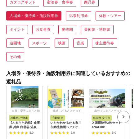
カタログギフト
宿泊券・食事券
商品券
入場券・優待券・施設利用券
温泉利用券
体験・ツアー
ポイント
お食事券
動物園
美術館・博物館
遊園地
スポーツ
映画
音楽
株主優待券
その他
入場券・優待券・施設利用券に関連しているおすすめの
返礼品
出典：楽天ふるさと納
出典：ふるさとチョイ
出典：ふるさとチョイ
出
税
ス
ス
兵庫県 小野市
千葉県 市
群馬県 安中市
静
【ふるさと納税】食事
いちかわかるた＆市川
入園招待券3枚セット
熱川
券 兵庫 白雲谷 温泉
市動植物園ペアチケッ
ANAE001
園 
ゆぴか 入浴券 10枚＋
ト 【12203-0196】
／ 
5.0
5.0
5.0
お食事券 (1,000円)
ット