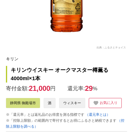
出典：ふるさとチョイス
キリン
キリンウイスキー オークマスター樽薫る
4000ml×1本
21,000
29
寄付金額:
円
還元率:
%
お気に入り
静岡県 御殿場市
酒
ウィスキー
※「還元率」とは返礼品のお得度を測る指標です
（還元率とは）
※「控除上限額」の範囲内で寄付するとお得にふるさと納税できます
（控
除上限額を調べる）