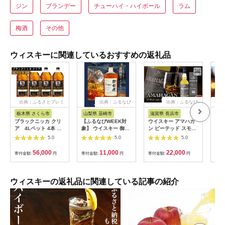
ジン
ブランデー
チューハイ・ハイボール
ラム
梅酒
その他
ウィスキーに関連しているおすすめの返礼品
出典：ふるさとプレミ
出典：ふるなび
出典：ふるなび
出
アム
栃木県 さくら市
山梨県 韮崎市
滋賀県 長浜市
愛
ブラックニッカ クリ
【ふるなびWEEK対
ウイスキー アマハガ
愛知
ア 4Lペット 4本 ｜
象】 ウイスキー 御勅
ン ピーテッド スモー
ー・
栃木県さくら市で熟成
使(みだい) 700ml×3
キーモルト
ット
5.0
5.0
5.0
ウィスキー お酒 酒 ハ
本｜ウィスキー ハイ
[AQBX013]
【1
イボール お湯割り 水
ボール
56,000
11,000
22,000
寄付金額:
円
寄付金額:
円
寄付金額:
円
寄付
割り ロック 飲む 国産
洋酒 ジャパニーズ ウ
イスキー 蒸溜所 家飲
み 洋酒 アルコール 贈
ウィスキーの返礼品に関連している記事の紹介
答 ギフト 贈り物