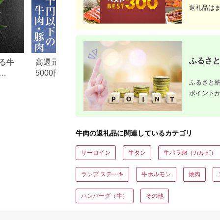
返礼品は
ふるさと
る牛
高還元率！ふるさと納税
【2026年版】楽天
5000円以下でおすすめ牛肉
納税 還元率ランキ
ふるさと納
元率・
＆豚肉ランキング！
還元率返礼品をジ
ポイント
に比較
牛肉の返礼品に関連しているカテゴリ
サーロイン
牛タン
牛バラ肉（カルビ）
ランプ ステーキ
牛ホルモン
焼肉
ハンバーグ（牛）
その他