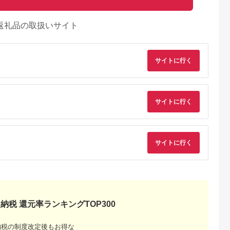
返礼品の取扱いサイト
サイトに行く
サイトに行く
NAのふるさと
出典：ふるさとチョイ
出典：ふるラボ
出典：ふるさとプレ
納税
ス
ア
脇市
山形県 新庄市
北海道 滝川市
宮崎県 えびの市
食材 こだ
4等級以上 山形牛 切
「あか牛」 神内和牛
【訳あり】宮崎牛 切
サイトに行く
ーセット６種
り落とし（ばら、う
の切り落とし(1キロ)
り落とし 牛肉 肩ロー
ぶじゅうた
で）700g にく 肉 お
滝川産玉ねぎを使用し
ス しゃぶしゃぶ すき
5.0
5.0
5.0
5.0
21
肉 牛肉 山形県 新庄市
た特製タレ付き
焼き用 400g 国産 冷
4,000
18,000
12,000
10,000
F3S-2105
凍 数量限定 特別なお
円
寄付金額:
円
寄付金額:
円
寄付金額:
円
肉 宮崎県 九州 送料
料 日本一 祝！宮崎牛
は、史上初和牛オリ
ピック４大会連続 内
納税 還元率ランキングTOP300
閣総理大臣賞受賞！
納税の制度改定後もお得な