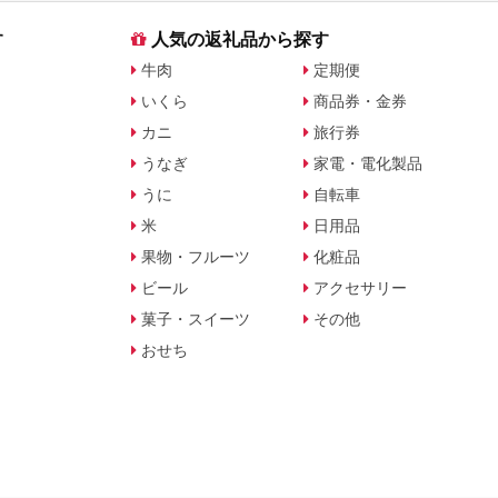
す
人気の返礼品から探す
牛肉
定期便
いくら
商品券・金券
カニ
旅行券
うなぎ
家電・電化製品
うに
自転車
米
日用品
果物・フルーツ
化粧品
ビール
アクセサリー
菓子・スイーツ
その他
おせち