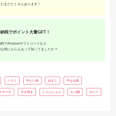
まだまだたくさんあります！
納税でポイント大量GET！
ふるさと
ング｜高
税でAmazonギフトコードなど
ャンル別
がお得にもらえるって知ってましたか？
ハラミ
牛ヒレ肉
みすじ
牛もも肉
ステーキ
すき焼き
しゃぶしゃぶ
もつ鍋
カレー