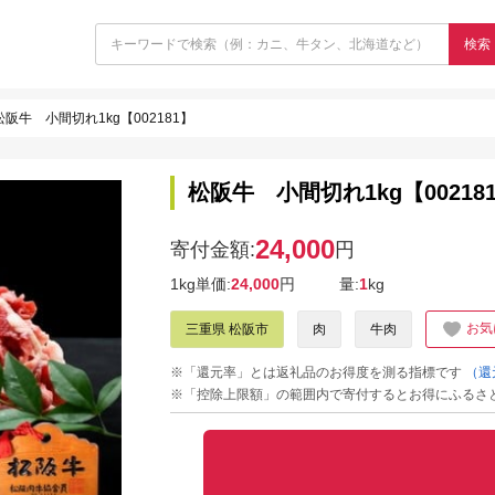
検索
松阪牛 小間切れ1kg【002181】
松阪牛 小間切れ1kg【00218
24,000
寄付金額:
円
1kg単価:
24,000
円
量:
1
kg
お気
三重県 松阪市
肉
牛肉
※「還元率」とは返礼品のお得度を測る指標です
（還
※「控除上限額」の範囲内で寄付するとお得にふるさ