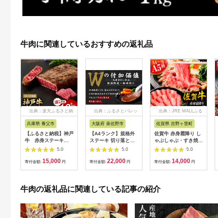
牛肉に関連しているおすすめの返礼品
出典：楽天ふるさと納
出典：ふるさとパレッ
出典：JRE MALLふる
税
ト
さと納税
兵庫県 養父市
大阪府 泉佐野市
佐賀県 吉野ヶ里町
【ふるさと納税】神戸
【A4ランク】規格外
佐賀牛 赤身霜降り し
牛 赤身ステーキ
ステーキ 切り落とし
ゃぶしゃぶ・すき焼き
(200g/300g/400g/55
800g【スピード発送
用 600g 吉野ヶ里町
5.0
5.0
5.0
0g/1200g)_ 神戸牛 神
黒毛和牛 リブロース
[FDB064]
15,000
22,000
14,000
戸ビーフ 黒毛和牛 ス
サーロイン 訳あり サ
寄付金額:
円
寄付金額:
円
寄付金額:
円
テーキ 赤身肉 牛肉 和
イズ不揃い すてーき
牛 ブランド牛 高級肉
氷温熟成×極味付け】
国産牛 ギフト 贈答用
mrz0460
牛肉の返礼品に関連している記事の紹介
プレゼント 焼肉 グル
メ 送料無料 【配送不
可地域：離島】
【G1440980】