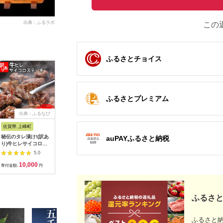
出典：ふるラボ
この
ふるさとチョイス
ふるさとプレミアム
出典：ふるなび
出典：JALふるさと納税
出典：ふるなび
出典：A
佐賀県 上峰町
宮崎県 宮崎市
山形県 寒河江市
兵庫県 西
秘伝のタレ漬け!(訳あ
【数量限定】畜産農家
【30営業日以内配
ひょうごの
auPAYふるさと納税
り)牛ヒレサイコロス
応援！宮崎県産黒毛和
送】幸生牛 ユッケ
わりカレ
テーキ 1000g
牛ロースステーキ
150g（50g×3個) タレ
【そらと
5.0
5.0
5.0
250g×2｜牛肉 肉 お
付 ユッケ 肉 牛肉 生
ん】 14-
10,000
17,000
13,000
1
肉 精肉 国産牛 黒毛和
食 希少 山形 《幸せを
寄付金額:
円
寄付金額:
円
寄付金額:
円
寄付金額:
牛 和牛 ロースステー
運ぶ牛》 013-D-
キ ステーキ ステーキ
YL057
肉 ステーキ用 ロース
焼肉 BBQ お祝い 贈
ふるさと
答 贈り物 ギフト 冷凍
おすすめ 人気
|_M132-091-PU3
ふるさと