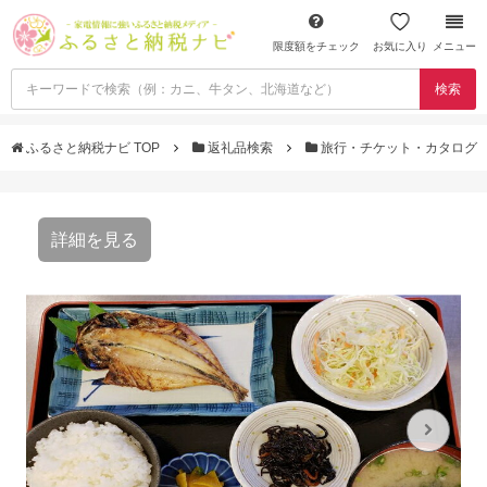
限度額をチェック
お気に入り
メニュー
検索
ふるさと納税ナビ TOP
返礼品検索
旅行・チケット・カタログ
詳細を見る