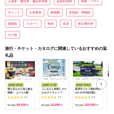
入場券・優待券・施設利用券
温泉利用券
体験・ツアー
ポイント
お食事券
動物園
美術館・博物館
遊園地
スポーツ
映画
音楽
株主優待券
その他
旅行・チケット・カタログに関連しているおすすめの返
礼品
出典：ふるラボ
出典：楽天ふるさと納
出典：auPAYふるさと納
出典
税
税
福岡県 岡垣町
兵庫県 太子町
群馬県 富岡市
長
海を見ながら特上鮨を
【ふるさと納税】ホテ
富岡市ゴルフ場利用券
旅行
堪能！ ぶどうの樹 鮨
ルdeデイキャンプ体
(45,000円相当額) ゴ
運転
屋台ペア お食事券 海
験チケット
ルフ チケット 平日 土
列車
5.0
5.0
5.0
鮮 海 屋台 食事 ペア
【1364991】
日 祝日 プレー券 関東
験 
福岡県 岡垣町
群馬県 首都圏 F20E-
列車
68,500
24,000
150,000
寄付金額:
円
寄付金額:
円
寄付金額:
円
寄付
382
ども
県