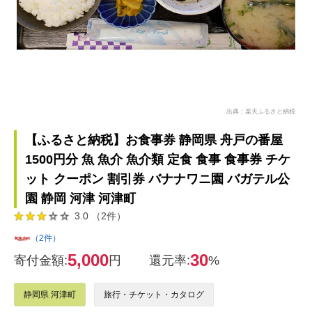
出典：楽天ふるさと納税
【ふるさと納税】お食事券 静岡県 舟戸の番屋
1500円分 魚 魚介 魚介類 定食 食事 食事券 チケ
ット クーポン 割引券 バナナワニ園 バガテル公
園 静岡 河津 河津町
3.0 （2件）
（2件）
5,000
30
寄付金額:
円
還元率:
%
静岡県 河津町
旅行・チケット・カタログ