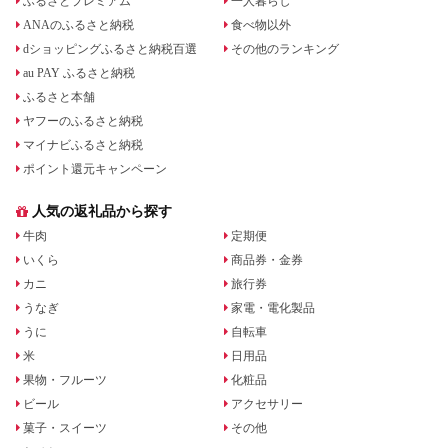
ふるさとプレミアム
一人暮らし
ANAのふるさと納税
食べ物以外
dショッピングふるさと納税百選
その他のランキング
au PAY ふるさと納税
ふるさと本舗
ヤフーのふるさと納税
マイナビふるさと納税
ポイント還元キャンペーン
人気の返礼品から探す
牛肉
定期便
いくら
商品券・金券
カニ
旅行券
うなぎ
家電・電化製品
うに
自転車
米
日用品
果物・フルーツ
化粧品
ビール
アクセサリー
菓子・スイーツ
その他