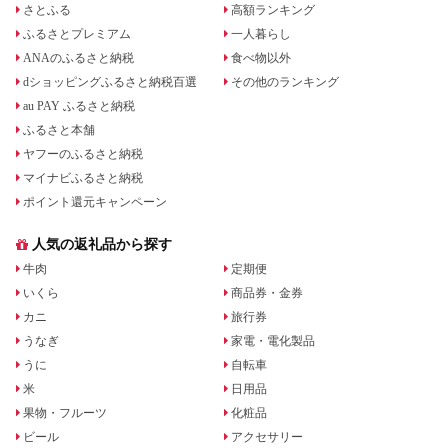
さとふる
高額ランキング
ふるさとプレミアム
一人暮らし
ANAのふるさと納税
食べ物以外
dショッピングふるさと納税百選
その他のランキング
au PAY ふるさと納税
ふるさと本舗
ヤフーのふるさと納税
マイナビふるさと納税
ポイント還元キャンペーン
人気の返礼品から探す
牛肉
定期便
いくら
商品券・金券
カニ
旅行券
うなぎ
家電・電化製品
うに
自転車
米
日用品
果物・フルーツ
化粧品
ビール
アクセサリー