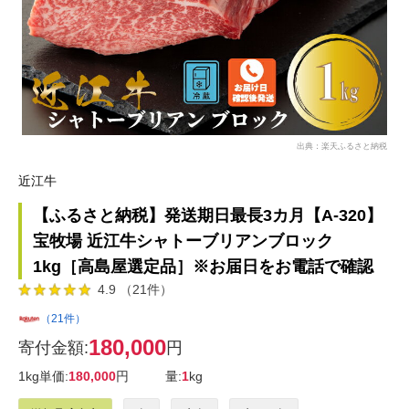
出典：楽天ふるさと納税
近江牛
【ふるさと納税】発送期日最長3カ月【A-320】
宝牧場 近江牛シャトーブリアンブロック
1kg［高島屋選定品］※お届日をお電話で確認
4.9 （21件）
（21件）
180,000
寄付金額:
円
1kg単価:
180,000
円
量:
1
kg