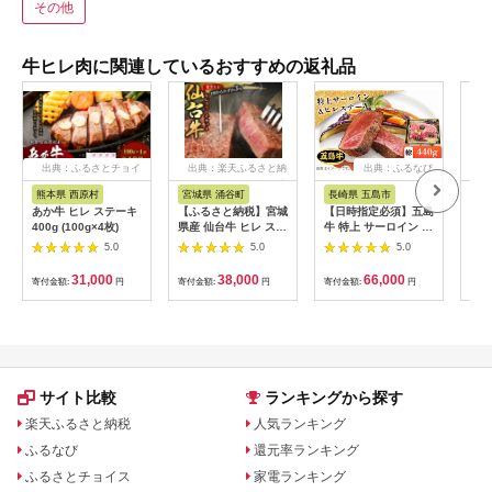
その他
牛ヒレ肉に関連しているおすすめの返礼品
出典：ふるさとチョイ
出典：楽天ふるさと納
出典：ふるなび
出
ス
税
熊本県 西原村
宮城県 涌谷町
長崎県 五島市
長
あか牛 ヒレ ステーキ
【ふるさと納税】宮城
【日時指定必須】五島
【ふ
400g (100g×4枚)
県産 仙台牛 ヒレ ステ
牛 特上 サーロイン 約
ステ
ーキカット 300g ( 約
200g-300g・ヒレ ス
牛 
5.0
5.0
5.0
150g × 2枚 ) 2食入り
テーキ 約120g×2 五
120
島市/鬼岳牧場
川ス
31,000
38,000
66,000
寄付金額:
円
寄付金額:
円
寄付金額:
円
寄付
[PEK001] 牛肉 ブラ
彼杵
ンド牛 ヒレ ステーキ
hs4
サーロイン 国産牛 セ
れ 
ット 牛 肉 お肉 九州
長崎 五島列島 サーロ
インステーキ ヒレス
テーキ 豪華 ご褒美
サイト比較
ランキングから探す
楽天ふるさと納税
人気ランキング
ふるなび
還元率ランキング
ふるさとチョイス
家電ランキング