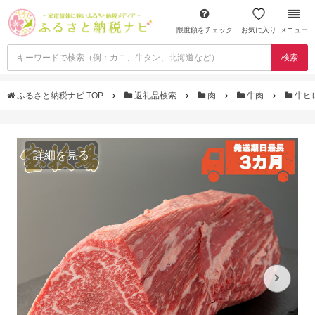
限度額をチェック
お気に入り
メニュー
検索
ふるさと納税ナビ TOP
返礼品検索
肉
牛肉
牛ヒ
詳細を見る