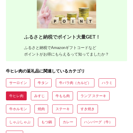
ふるさと納税でポイント大量GET！
ふるさと納税でAmazonギフトコードなど
ポイントがお得にもらえるって知ってましたか？
牛ヒレ肉の返礼品に関連しているカテゴリ
サーロイン
牛タン
牛バラ肉（カルビ）
ハラミ
牛ヒレ肉
みすじ
牛もも肉
ランプ ステーキ
牛ホルモン
焼肉
ステーキ
すき焼き
しゃぶしゃぶ
もつ鍋
カレー
ハンバーグ（牛）