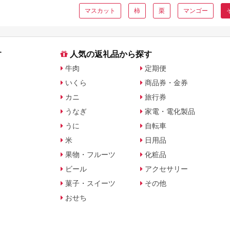
マスカット
柿
栗
マンゴー
す
人気の返礼品から探す
牛肉
定期便
いくら
商品券・金券
カニ
旅行券
うなぎ
家電・電化製品
うに
自転車
米
日用品
果物・フルーツ
化粧品
ビール
アクセサリー
菓子・スイーツ
その他
おせち