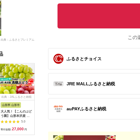
この
出典：ふるさとプレミアム
品
ふるさとチョイス
JRE MALLふるさと納税
出典：JALふるさと納税
出典：ANAのふるさと
出典：ふるなび
出典：JA
納税
山形県 山形市
山形県 西川町
宮城県 山元町
山形県 山
auPAYふるさと納税
大人気！【こんのぶど
FYN6-060 《2025年
【2026年 秋発送
山形市産 
う園】山形本沢産 高
先行予約》 ご家庭用
分】～シャインマスカ
ンマスカッ
級ぶどう 3種食べくら
山形県産 シャインマ
ット～ 2～3房(約
上 2房 
5.0
5.0
5.0
べD 秀以上 約2kg
スカット ピオーネ 詰
1.1kg)Domaine
行予約】FS
27,000
17,000
18,000
1
【令和8年産先行予
合せ 約1.6kg(2～4房)
MARUTA【配送不可
寄付金額:
円
寄付金額:
円
寄付金額:
円
寄付金額:
約】FU22-336
2025年8月下旬から順
地域：離島】
次発送 葡萄 ブドウ 種
【1048875】