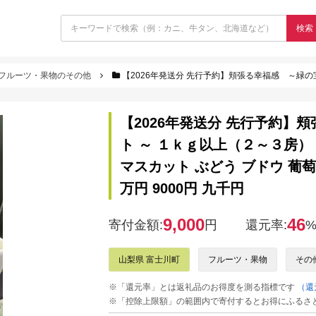
検索
フルーツ・果物のその他
【2026年発送分 先行予約】頬張る幸福感 ～緑の宝石・ シャインマスカット ～ １ｋｇ以上（２～３房） 
【2026年発送分 先行予約】
ト ～ １ｋｇ以上（２～３房）
マスカット ぶどう ブドウ 葡萄 
万円 9000円 九千円
9,000
46
寄付金額:
円
還元率:
山梨県 富士川町
フルーツ・果物
その
※「還元率」とは返礼品のお得度を測る指標です
（還
※「控除上限額」の範囲内で寄付するとお得にふるさ