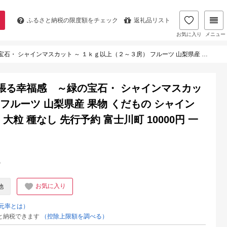
ふるさと納税の
限度額をチェック
返礼品リスト
お気に入り
メニュー
フルーツ 山梨県産 果物 くだもの シャイン マスカット ぶどう ブドウ 葡萄 大粒 種なし 先行予約 富士川町 10000円 一万円 9000円 九千円
頬張る幸福感 ～緑の宝石・ シャインマスカッ
 フルーツ 山梨県産 果物 くだもの シャイン
大粒 種なし 先行予約 富士川町 10000円 一
%
お気に入り
他
元率とは）
と納税できます
（控除上限額を調べる）