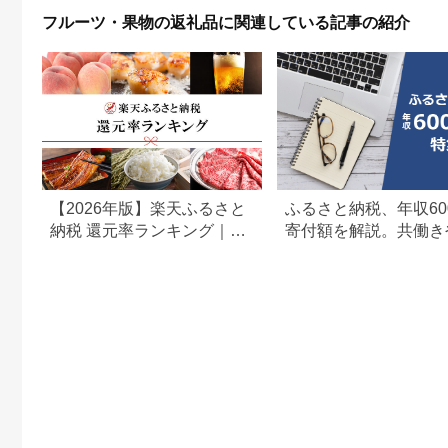
と おやつ
福連携 [0965]
果物大国 ハレノフル
フルーツ・果物の返礼品に関連している記事の紹介
ーツ
【2026年版】楽天ふるさと
ふるさと納税、年収60
納税 還元率ランキング｜高
寄付額を解説。共働き
還元率返礼品をジャンル別
どもがいる場合も
に比較