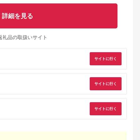
詳細を見る
返礼品の取扱いサイト
サイトに行く
サイトに行く
Lふるさと納税
出典：ふるさとプレミ
出典：ふるさとチョイ
出典：ふるさとプレ
アム
ス
ア
形市
岡山県 里庄町
岡山県 里庄町
宮崎県 小林市
サイトに行く
大粒シャイ
【2026年先行予約】
ぶどう 2026年 先行予
【産直もぎたて】シ
ト 1kg以
ぶどう 岡山県産 たた
約 クイーンニーナ 2
インマスカット 1.2k
【令和7年産先
らみねらる シャイン
～3房 約1.2kg ブドウ
程度（果実 くだもの
5.0
5.0
5.0
5.0
24-763
マスカット 1房(約
葡萄 岡山 国産 フルー
フルーツ ブドウ マス
8,000
13,000
17,000
12,000
650g) 《2026年8月下
ツ 果物
カット 贈答用 限定）
円
寄付金額:
円
寄付金額:
円
寄付金額:
円
旬-10月下旬頃出荷》
葡萄 ブドウ フルーツ