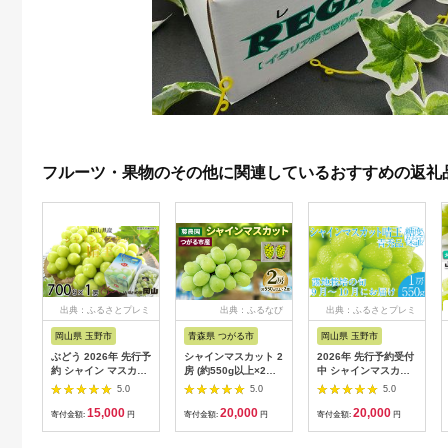
フルーツ・果物のその他に関連しているおすすめの返礼
出典：ふるさとプレミ
出典：ふるなび
出典：ふるさとプレミ
アム
アム
岡山県 玉野市
青森県 つがる市
岡山県 玉野市
ぶどう 2026年 先行予
シャインマスカット 2
2026年 先行予約受付
約 シャイン マスカッ
房 (約550g以上×2房)
中 シャインマスカッ
ト 晴王 約700g×1房
糖度18度以上｜つが
ト晴王1房 約550g 岡
5.0
5.0
5.0
ブドウ 葡萄 岡山県産
る市産 種なし ぶどう
山県産 種無し 皮ごと
15,000
20,000
20,000
国産 フルーツ 果物 ギ
フルーツ 果物 贈答 青
食べる みずみずしい
寄付金額:
円
寄付金額:
円
寄付金額:
円
フト 食後 デザート 大
森 つがる市 藤農園
甘い フレッシュ 瀬戸
粒 高糖度 種なし 皮ご
2026年産 令和8年農
内 晴れの国 おかやま