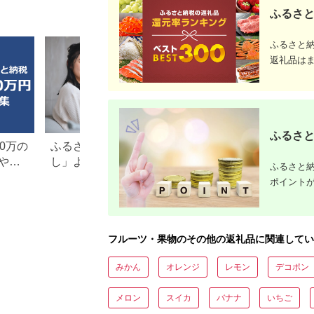
無し 夏果実 秋果実 果
ふるさと
物 くだもの フルーツ
訳あり 家庭用 自宅用
産地直送 山形県 西川
ふるさと
町 月山
返礼品は
ふるさと
0万の
ふるさと納税「一人暮ら
楽天ふるさと納税
や子
し」よかったもの特集。お
り」返礼品特集！
ふるさと納
すすめ返礼品を紹介
キングも紹介
ポイント
フルーツ・果物のその他の返礼品に関連してい
みかん
オレンジ
レモン
デコポン
メロン
スイカ
バナナ
いちご