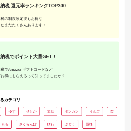
果物 スイーツ 数量限
納税 還元率ランキングTOP300
定 期間限定 岡山 里庄
町
納税の制度改定後もお得な
まだまだたくさんあります！
納税でポイント大量GET！
「訳あ
人気ラン
税でAmazonギフトコードなど
がお得にもらえるって知ってましたか？
るカテゴリ
ゆず
せとか
文旦
ポンカン
りんご
梨
もも
さくらんぼ
びわ
ぶどう
巨峰