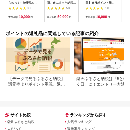
らゆっくり特産品を選
福井市ふるさと納税ポ
限】旅行ポイント墨田
るさ
べる】北海道北広島市
イント【15,000円
区ふるなびトラベルポ
K99
5.0
5.0
5.0
カタログポイント
分】 [E-198004] / 選
イント
べる金額 デジタル地
10,000
50,000
10,000
寄付金額:
円
寄付金額:
円
寄付金額:
円
寄付
域通貨 ホテル 観光 レ
ジャー PAY アプリ オ
ンライン キャッシュ
レス スマホ ポイント
ポイントの返礼品に関連している記事の紹介
スマホ 便利 簡単 デジ
タル 支払い 地域通貨
送料無料
【データで見るふるさと納税】
楽天ふるさと納税は「5と0の
還元率よりポイント重視。返礼
く日」に！エントリー方法や
品の選び方に変化の兆し
天ポイントの上限も解説
サイト比較
ランキングから探す
楽天ふるさと納税
人気ランキング
ふるなび
還元率ランキング