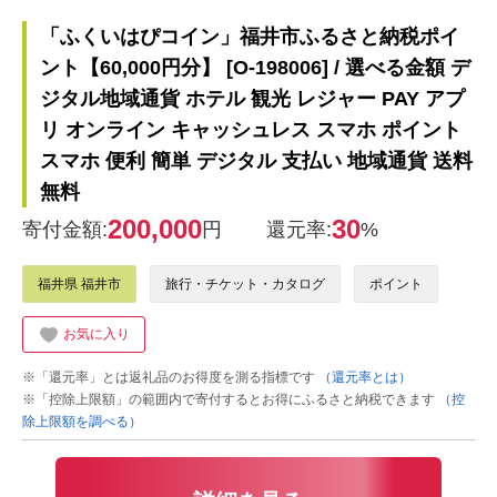
「ふくいはぴコイン」福井市ふるさと納税ポイ
ント【60,000円分】 [O-198006] / 選べる金額 デ
ジタル地域通貨 ホテル 観光 レジャー PAY アプ
リ オンライン キャッシュレス スマホ ポイント
スマホ 便利 簡単 デジタル 支払い 地域通貨 送料
無料
200,000
30
寄付金額:
円
還元率:
%
福井県 福井市
旅行・チケット・カタログ
ポイント
お気に入り
※「還元率」とは返礼品のお得度を測る指標です
（還元率とは）
※「控除上限額」の範囲内で寄付するとお得にふるさと納税できます
（控
除上限額を調べる）