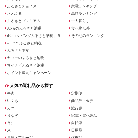
ふるさとチョイス
家電ランキング
さとふる
高額ランキング
ふるさとプレミアム
一人暮らし
ANAのふるさと納税
食べ物以外
dショッピングふるさと納税百選
その他のランキング
au PAY ふるさと納税
ふるさと本舗
ヤフーのふるさと納税
マイナビふるさと納税
ポイント還元キャンペーン
人気の返礼品から探す
牛肉
定期便
いくら
商品券・金券
カニ
旅行券
うなぎ
家電・電化製品
うに
自転車
米
日用品
果物・フルーツ
化粧品