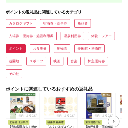
ポイントの返礼品に関連しているカテゴリ
カタログギフト
宿泊券・食事券
商品券
入場券・優待券・施設利用券
温泉利用券
体験・ツアー
ポイント
お食事券
動物園
美術館・博物館
遊園地
スポーツ
映画
音楽
株主優待券
その他
ポイントに関連しているおすすめの返礼品
出典：ふるなび
出典：ふるなび
出典：ふるなび
出
北海道 北広島市
福井県 福井市
東京都墨田区
宮
【有効期限なし！後か
「ふくいはぴコイン」
【旅行支援・宿泊無期
あと