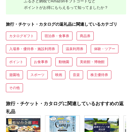
ふるさと納税でAmazonギフトコードなど
ポイントがお得にもらえるって知ってましたか？
旅行・チケット・カタログの返礼品に関連しているカテゴリ
カタログギフト
宿泊券・食事券
商品券
入場券・優待券・施設利用券
温泉利用券
体験・ツアー
ポイント
お食事券
動物園
美術館・博物館
遊園地
スポーツ
映画
音楽
株主優待券
その他
旅行・チケット・カタログに関連しているおすすめの返
礼品