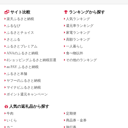
サイト比較
ランキングから探す
楽天ふるさと納税
人気ランキング
ふるなび
還元率ランキング
ふるさとチョイス
家電ランキング
さとふる
高額ランキング
ふるさとプレミアム
一人暮らし
ANAのふるさと納税
食べ物以外
dショッピングふるさと納税百選
その他のランキング
au PAY ふるさと納税
ふるさと本舗
ヤフーのふるさと納税
マイナビふるさと納税
ポイント還元キャンペーン
人気の返礼品から探す
牛肉
定期便
いくら
商品券・金券
カニ
旅行券