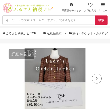
限度額をチェック
お気に入り
メニュー
検索
ふるさと納税ナビ TOP
返礼品検索
旅行・チケット・カタログ
詳細を見る