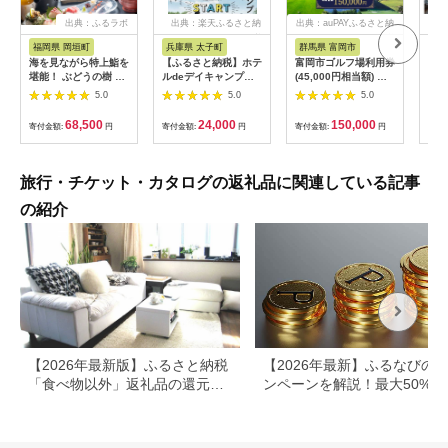
出典：ふるラボ
出典：楽天ふるさと納
出典：auPAYふるさと納
出典
税
税
福岡県 岡垣町
兵庫県 太子町
群馬県 富岡市
長
海を見ながら特上鮨を
【ふるさと納税】ホテ
富岡市ゴルフ場利用券
旅行
堪能！ ぶどうの樹 鮨
ルdeデイキャンプ体
(45,000円相当額) ゴ
運転
屋台ペア お食事券 海
験チケット
ルフ チケット 平日 土
列車
5.0
5.0
5.0
鮮 海 屋台 食事 ペア
【1364991】
日 祝日 プレー券 関東
験 
福岡県 岡垣町
群馬県 首都圏 F20E-
列車
68,500
24,000
150,000
寄付金額:
円
寄付金額:
円
寄付金額:
円
寄付
382
ども
県
旅行・チケット・カタログの返礼品に関連している記事
の紹介
【2026年最新版】ふるさと納税
【2026年最新】ふるなびの
「食べ物以外」返礼品の還元率
ンペーンを解説！最大50%還
ランキング！
も