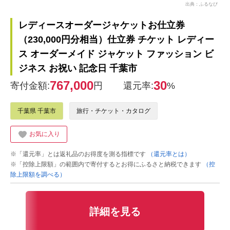
出典：ふるなび
レディースオーダージャケットお仕立券
（230,000円分相当）仕立券 チケット レディー
ス オーダーメイド ジャケット ファッション ビ
ジネス お祝い 記念日 千葉市
767,000
30
寄付金額:
円
還元率:
%
千葉県 千葉市
旅行・チケット・カタログ
お気に入り
※「還元率」とは返礼品のお得度を測る指標です
（還元率とは）
※「控除上限額」の範囲内で寄付するとお得にふるさと納税できます
（控
除上限額を調べる）
詳細を見る