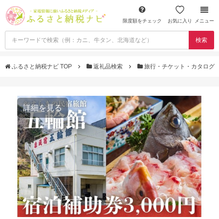
限度額をチェック
お気に入り
メニュー
検索
ふるさと納税ナビ TOP
返礼品検索
旅行・チケット・カタログ
詳細を見る