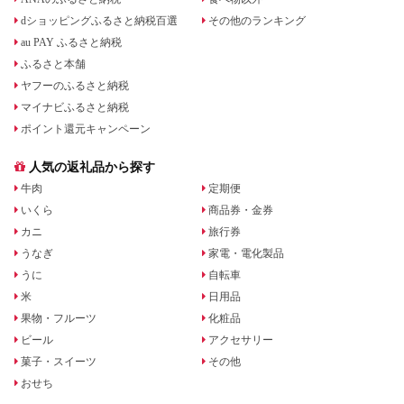
dショッピングふるさと納税百選
その他のランキング
au PAY ふるさと納税
ふるさと本舗
ヤフーのふるさと納税
マイナビふるさと納税
ポイント還元キャンペーン
人気の返礼品から探す
牛肉
定期便
いくら
商品券・金券
カニ
旅行券
うなぎ
家電・電化製品
うに
自転車
米
日用品
果物・フルーツ
化粧品
ビール
アクセサリー
菓子・スイーツ
その他
おせち