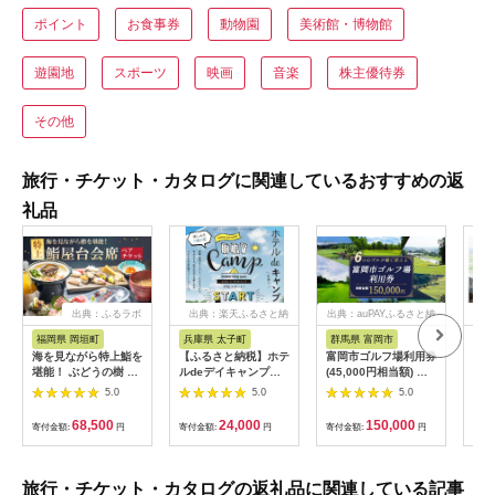
ポイント
お食事券
動物園
美術館・博物館
遊園地
スポーツ
映画
音楽
株主優待券
その他
旅行・チケット・カタログに関連しているおすすめの返
礼品
出典：ふるラボ
出典：楽天ふるさと納
出典：auPAYふるさと納
出典
税
税
福岡県 岡垣町
兵庫県 太子町
群馬県 富岡市
長
海を見ながら特上鮨を
【ふるさと納税】ホテ
富岡市ゴルフ場利用券
旅行
堪能！ ぶどうの樹 鮨
ルdeデイキャンプ体
(45,000円相当額) ゴ
運転
屋台ペア お食事券 海
験チケット
ルフ チケット 平日 土
列車
5.0
5.0
5.0
鮮 海 屋台 食事 ペア
【1364991】
日 祝日 プレー券 関東
験 
福岡県 岡垣町
群馬県 首都圏 F20E-
列車
68,500
24,000
150,000
寄付金額:
円
寄付金額:
円
寄付金額:
円
寄付
382
ども
県
旅行・チケット・カタログの返礼品に関連している記事