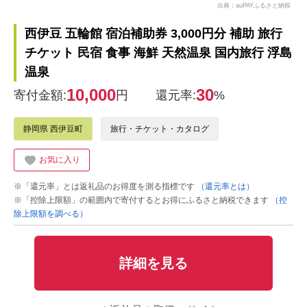
出典：auPAYふるさと納税
西伊豆 五輪館 宿泊補助券 3,000円分 補助 旅行
チケット 民宿 食事 海鮮 天然温泉 国内旅行 浮島
温泉
10,000
30
寄付金額:
円
還元率:
%
静岡県 西伊豆町
旅行・チケット・カタログ
お気に入り
※「還元率」とは返礼品のお得度を測る指標です
（還元率とは）
※「控除上限額」の範囲内で寄付するとお得にふるさと納税できます
（控
除上限額を調べる）
詳細を見る