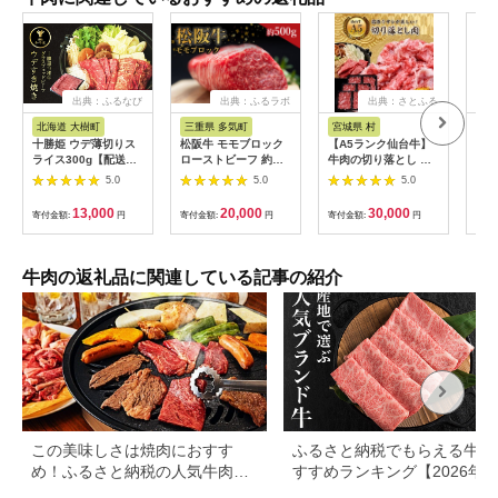
出典：ふるなび
出典：ふるラボ
出典：さとふる
出
北海道 大樹町
三重県 多気町
宮城県 村
長
十勝姫 ウデ薄切りス
松阪牛 モモブロック
【A5ランク仙台牛】
幻の
ライス300g【配送不
ローストビーフ 約
牛肉の切り落とし 合
肉用
可地域：離島】
500g 国産牛 和牛 ブ
計1.8kg(300g×6) 小
バラ
5.0
5.0
5.0
【1397674】
ランド牛 JGAP家
分けで使い勝手も◎
肉 
畜・畜産物 農場
焼き
13,000
20,000
30,000
寄付金額:
円
寄付金額:
円
寄付金額:
円
寄付
HACCP認証農場 牛肉
限定
肉 高級 人気 おすすめ
信州
神戸牛 近江牛 に並ぶ
日本三大和牛 松阪 松
牛肉の返礼品に関連している記事の紹介
坂牛 松坂 モモ ビーフ
シチュー カレー 霜降
り 三重県 多気町 SS-
32
この美味しさは焼肉におすす
ふるさと納税でもらえる牛肉
め！ふるさと納税の人気牛肉還
すすめランキング【2026年
元率ランキング
版】還元率・用途別で徹底比