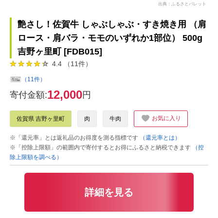
出典：ふるさとパレット
艶さし！佐賀牛 しゃぶしゃぶ・すき焼き用 （肩
ロース・肩バラ・モモのいずれか1部位） 500g
吉野ヶ里町 [FDB015]
4.4 （11件）
（11件）
12,000
寄付金額:
円
お気に入り
佐賀県 吉野ヶ里町
肉
牛肉
※「還元率」とは返礼品のお得度を測る指標です
（還元率とは）
※「控除上限額」の範囲内で寄付するとお得にふるさと納税できます
（控
除上限額を調べる）
詳細を見る