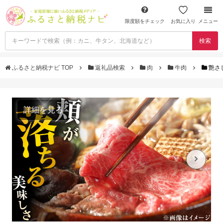
限度額をチェック
お気に入り
メニュー
検索
ふるさと納税ナビ TOP
返礼品検索
肉
牛肉
艶さ
詳細を見る