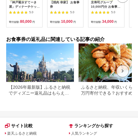
「神戸菊水すてーき
【焼肉 幸家】 お食事
京寿司グループ
【 
屋」ディナーチケット
券
10,000円分 お食事券
レン
（2枚）
1000円×10枚 食事チ
テ 
5.0
5.0
5.0
ケット チケット 寿司
コー
福岡県 北九州市
様分
80,000
10,000
34,000
寄付金額:
円
寄付金額:
円
寄付金額:
円
寄付
お食事券の返礼品に関連している記事の紹介
【2026年最新版】ふるさと納税
ふるさと納税、年収いくらで3
でディズニー返礼品はもらえ
万円寄付できる？おすすめ返
る？ホテル・チケット・公式グ
品も紹介
ッズを徹底解説
サイト比較
ランキングから探す
楽天ふるさと納税
人気ランキング