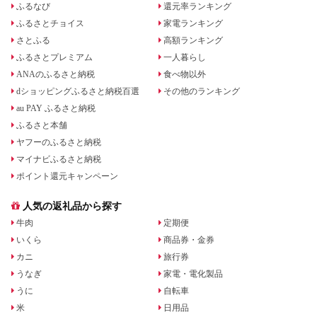
ふるなび
還元率ランキング
ふるさとチョイス
家電ランキング
さとふる
高額ランキング
ふるさとプレミアム
一人暮らし
ANAのふるさと納税
食べ物以外
dショッピングふるさと納税百選
その他のランキング
au PAY ふるさと納税
ふるさと本舗
ヤフーのふるさと納税
マイナビふるさと納税
ポイント還元キャンペーン
人気の返礼品から探す
牛肉
定期便
いくら
商品券・金券
カニ
旅行券
うなぎ
家電・電化製品
うに
自転車
米
日用品