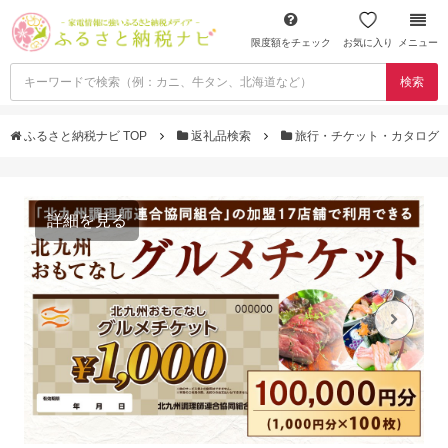
限度額をチェック
お気に入り
メニュー
検索
ふるさと納税ナビ TOP
返礼品検索
旅行・チケット・カタログ
詳細を見る