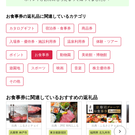
お食事券の返礼品に関連しているカテゴリ
カタログギフト
宿泊券・食事券
商品券
入場券・優待券・施設利用券
温泉利用券
体験・ツアー
ポイント
お食事券
動物園
美術館・博物館
遊園地
スポーツ
映画
音楽
株主優待券
その他
お食事券に関連しているおすすめの返礼品
出典：ふるさとチョイ
出典：JRE MALLふる
出典：ふるさとチョイ
出
ス
さと納税
ス
兵庫県 神戸市
東京都新宿区
福岡県 北九州市
愛