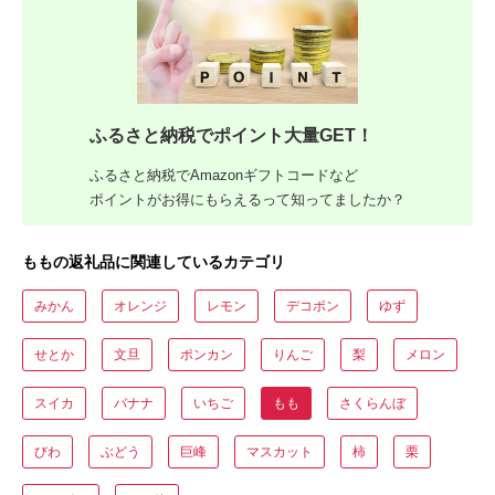
ふるさと納税でポイント大量GET！
ふるさと納税でAmazonギフトコードなど
ポイントがお得にもらえるって知ってましたか？
ももの返礼品に関連しているカテゴリ
みかん
オレンジ
レモン
デコポン
ゆず
せとか
文旦
ポンカン
りんご
梨
メロン
スイカ
バナナ
いちご
もも
さくらんぼ
びわ
ぶどう
巨峰
マスカット
柿
栗