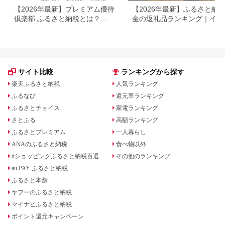
【2026年最新】プレミアム優待
【2026年最新】ふるさと納税
倶楽部 ふるさと納税とは？
金の返礼品ランキング｜イン
WILLsCoinで寄付する方法を解
ット・アクセサリーを徹底比
説
サイト比較
ランキングから探す
楽天ふるさと納税
人気ランキング
ふるなび
還元率ランキング
ふるさとチョイス
家電ランキング
さとふる
高額ランキング
ふるさとプレミアム
一人暮らし
ANAのふるさと納税
食べ物以外
dショッピングふるさと納税百選
その他のランキング
au PAY ふるさと納税
ふるさと本舗
ヤフーのふるさと納税
マイナビふるさと納税
ポイント還元キャンペーン