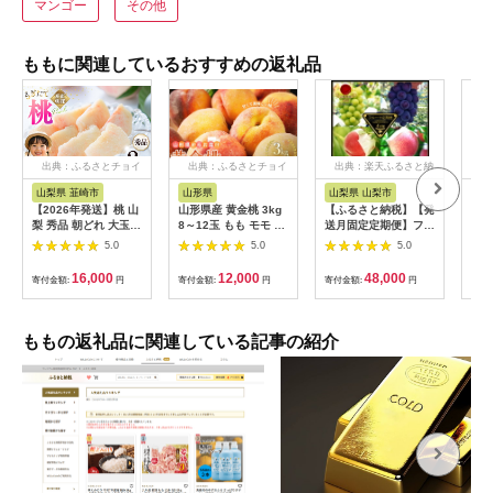
マンゴー
その他
ももに関連しているおすすめの返礼品
出典：ふるさとチョイ
出典：ふるさとチョイ
出典：楽天ふるさと納
出
ス
ス
税
山梨県 韮崎市
山形県
山梨県 山梨市
山
【2026年発送】桃 山
山形県産 黄金桃 3kg
【ふるさと納税】【発
桃
梨 秀品 朝どれ 大玉
8～12玉 もも モモ 桃
送月固定定期便】フル
特秀
約 2.0kg 4～6玉 朝獲
デザート フルーツ 果
ーツ定期便全4回【配
5.0
5.0
5.0
れ もぎたて もも モモ
物 くだもの 果実 食品
送不可地域：離島】
フルーツ 果物 山梨県
山形県 FSY-0741
【4066761】
16,000
12,000
48,000
寄付金額:
円
寄付金額:
円
寄付金額:
円
寄付
産 産地直送 期間限定
季節限定 冷蔵 農家直
送 白鳳 夢みずき 浅間
白桃 なつっこ 紅くに
ももの返礼品に関連している記事の紹介
か 川中島白桃 [韮崎市
桃農家の産直 山梨県
韮崎市 20745235]