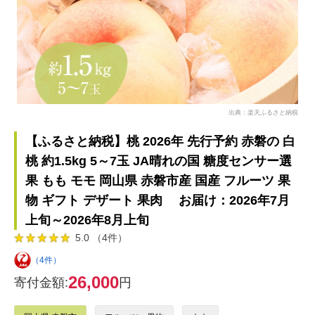
出典：楽天ふるさと納税
【ふるさと納税】桃 2026年 先行予約 赤磐の 白
桃 約1.5kg 5～7玉 JA晴れの国 糖度センサー選
果 もも モモ 岡山県 赤磐市産 国産 フルーツ 果
物 ギフト デザート 果肉 お届け：2026年7月
上旬～2026年8月上旬
5.0 （4件）
（4件）
26,000
寄付金額:
円