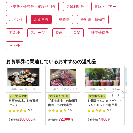
入場券・優待券・施設利用券
温泉利用券
体験・ツアー
ポイント
お食事券
動物園
美術館・博物館
遊園地
スポーツ
映画
音楽
株主優待券
その他
お食事券に関連しているおすすめの返礼品
出典：ふるさとチョイ
出典：ふるさとチョイ
出典：ふるさとチョイ
出
ス
ス
ス
石川県 金沢市
京都 府久御山町
東京都渋谷区
兵
料亭金城樓のお食事券
『多来多来』の特撰牛
お花屋さんのカフェ
「ホ
(ペア）
肉コースお食事券 4
ランチセットご利用券
ト神
名様分【1131614】
ド」
5.0
5.0
5.0
ー券
100,000
72,000
7,000
寄付金額:
円
寄付金額:
円
寄付金額:
円
寄付