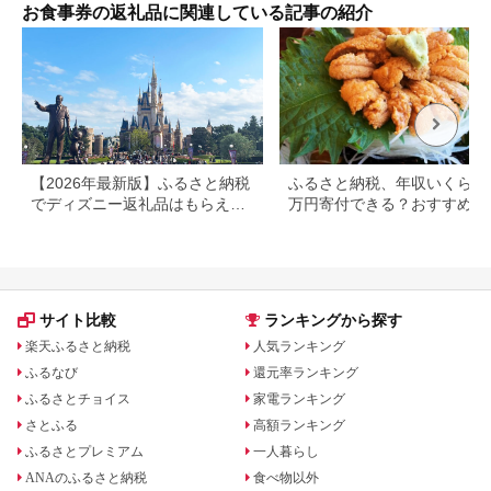
お食事券の返礼品に関連している記事の紹介
【2026年最新版】ふるさと納税
ふるさと納税、年収いくらで3
でディズニー返礼品はもらえ
万円寄付できる？おすすめ返
る？ホテル・チケット・公式グ
品も紹介
ッズを徹底解説
サイト比較
ランキングから探す
楽天ふるさと納税
人気ランキング
ふるなび
還元率ランキング
ふるさとチョイス
家電ランキング
さとふる
高額ランキング
ふるさとプレミアム
一人暮らし
ANAのふるさと納税
食べ物以外