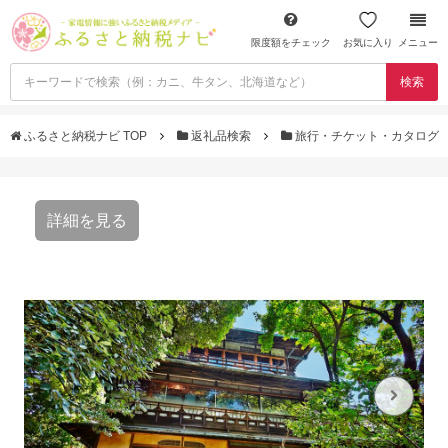
限度額をチェック
お気に入り
メニュー
検索
ふるさと納税ナビ TOP
返礼品検索
旅行・チケット・カタログ
詳細を見る