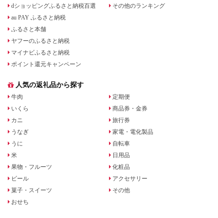
dショッピングふるさと納税百選
その他のランキング
au PAY ふるさと納税
ふるさと本舗
ヤフーのふるさと納税
マイナビふるさと納税
ポイント還元キャンペーン
人気の返礼品から探す
牛肉
定期便
いくら
商品券・金券
カニ
旅行券
うなぎ
家電・電化製品
うに
自転車
米
日用品
果物・フルーツ
化粧品
ビール
アクセサリー
菓子・スイーツ
その他
おせち