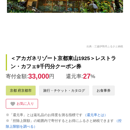
出典：三越伊勢丹ふるさと納税
＜アカガネリゾート京都東山1925＞レストラ
ン・カフェ9千円分クーポン券
33,000
27
寄付金額:
円
還元率:
%
京都 府京都市
旅行・チケット・カタログ
お食事券
お気に入り
※「還元率」とは返礼品のお得度を測る指標です
（還元率とは）
※「控除上限額」の範囲内で寄付するとお得にふるさと納税できます
（控
除上限額を調べる）