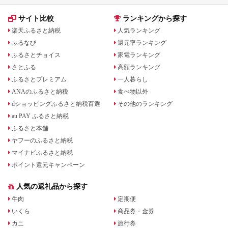
サイト比較
ランキングから探す
楽天ふるさと納税
人気ランキング
ふるなび
還元率ランキング
ふるさとチョイス
家電ランキング
さとふる
高額ランキング
ふるさとプレミアム
一人暮らし
ANAのふるさと納税
食べ物以外
dショッピングふるさと納税百選
その他のランキング
au PAY ふるさと納税
ふるさと本舗
ヤフーのふるさと納税
マイナビふるさと納税
ポイント還元キャンペーン
人気の返礼品から探す
牛肉
定期便
いくら
商品券・金券
カニ
旅行券