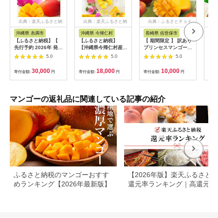
出典：楽天ふるさと納
出典：楽天ふるさと納
出典：ふるさとチョイ
出
税
税
ス
沖縄県 糸満市
沖縄県 今帰仁村
長崎県 佐世保市
沖
【ふるさと納税】【
【ふるさと納税】
【 期間限定 】 訳あり
【期
先行予約 2026年 発送
【沖縄県今帰仁村産】
プリンセスマンゴー
あり
】 沖縄県知事賞4度受
急速冷凍カットマンゴ
生果実 選べる 容量
ィン種
5.0
5.0
5.0
賞 サンフルーツ糸満
ー 3種食べ比べセッ
1kg ~ 3kg 産地直送
玉)
マンゴー 2kg アップ
ト（限定70セット）
高級 マンゴー 家庭用
会 
30,000
18,000
10,000
寄付金額:
円
寄付金額:
円
寄付金額:
円
寄付
ルマンゴー アーウィ
旬 ブランド フレッシ
ie4
ンマンゴー 国産 完熟
ュ フルーツ 果物 果実
縄 
マンゴー 果物 南国 く
デザート スイーツ FA
夏 
だもの フルーツ 完熟
ながさき 長崎県 佐世
果実
マンゴーの返礼品に関連している記事の紹介
夏 旬 特産品 沖縄 お
保市
取り寄せ お土産 甘い
濃厚 沖縄県 糸満市 送
料無料
ふるさと納税のマンゴーおすす
【2026年版】楽天ふるさと
めランキング【2026年最新版】
還元率ランキング｜高還元率
礼品をジャンル別に比較