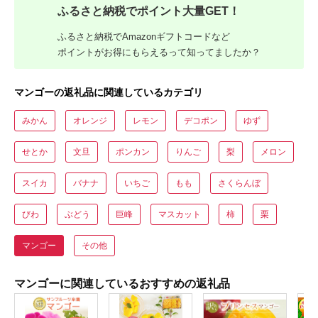
ふるさと納税でポイント大量GET！
ふるさと納税でAmazonギフトコードなど
ポイントがお得にもらえるって知ってましたか？
マンゴーの返礼品に関連しているカテゴリ
みかん
オレンジ
レモン
デコポン
ゆず
せとか
文旦
ポンカン
りんご
梨
メロン
スイカ
バナナ
いちご
もも
さくらんぼ
びわ
ぶどう
巨峰
マスカット
柿
栗
マンゴー
その他
マンゴーに関連しているおすすめの返礼品