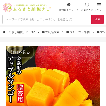
限度額をチェック
お気に入り
メニュー
検索
ふるさと納税ナビ TOP
返礼品検索
フルーツ・果物
マン
詳細を見る