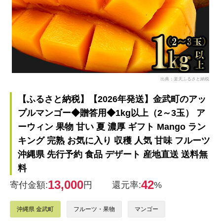
出典：楽天ふるさと納税
【ふるさと納税】【2026年発送】金武町のアッ
プルマンゴー◆贈答用◆1kg以上（2～3玉） ア
ーウィン 果物 甘い 夏 濃厚 ギフト Mango ラン
キング 完熟 お気に入り 収穫 人気 甘味 フルーツ
沖縄県 先行予約 食品 デザート 産地直送 送料無
料
13,000
42
寄付金額:
円
還元率:
%
沖縄県 金武町
フルーツ・果物
マンゴー