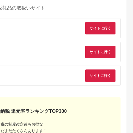
返礼品の取扱いサイト
サイトに行く
サイトに行く
サイトに行く
納税 還元率ランキングTOP300
納税の制度改定後もお得な
るさとチョイ
出典：ふるさとチョイ
出典：ふるさとチョイ
出典：ふるさとチョ
まだまだたくさんあります！
ス
ス
ス