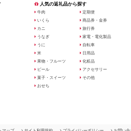
す
人気の返礼品から探す
牛肉
定期便
いくら
商品券・金券
カニ
旅行券
うなぎ
家電・電化製品
うに
自転車
米
日用品
果物・フルーツ
化粧品
ビール
アクセサリー
菓子・スイーツ
その他
おせち
トマップ
サイト利用規約
プライバシーポリシー
お問い合