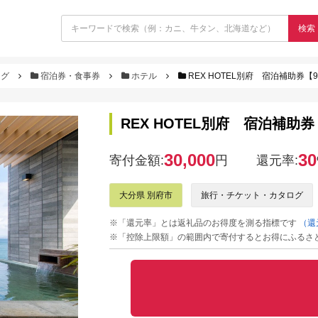
検索
ログ
宿泊券・食事券
ホテル
REX HOTEL別府 宿泊補助券【9
REX HOTEL別府 宿泊補助券
30,000
30
寄付金額:
円
還元率:
大分県 別府市
旅行・チケット・カタログ
※「還元率」とは返礼品のお得度を測る指標です
（還
※「控除上限額」の範囲内で寄付するとお得にふるさ