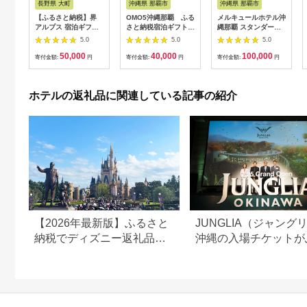
長野県 大町
沖縄県 那覇市
沖縄県 那覇市
【ふるさと納税】界
OMO5沖縄那覇 ふる
メルキュールホテル沖
アルプス 宿泊ギフト
さと納税宿泊ギフト券
縄那覇 スタンダード
券（15,000円分）
(12,000円)
ルーム（1泊朝食付き
5.0
5.0
5.0
【星野リゾート】
ペア宿泊券） ★特典
50,000
40,000
100,000
スパークリングワイン
寄付金額:
円
寄付金額:
円
寄付金額:
円
１本★
ホテルの返礼品に関連している記事の紹介
【2026年最新版】ふるさと
JUNGLIA（ジャング
納税でディズニー返礼品は
沖縄の入場チケットが
もらえる？ホテル・チケッ
さと納税でもらえる！
ト・公式グッズを徹底解説