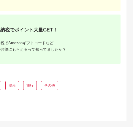
戸市
千葉県 木更津市
山梨県 北杜市
千葉県 浦安市
ぶつ王国入場
KA001 龍宮城スパホ
清里高原 清泉寮 ホテ
ホテルオークラ東京
戸ポートピア
テル三日月「龍宮亭」
ル＆コテージ 宿泊補
イ ギフト券30,000
宿泊プラン
基準室 大人２名 宿
助券 (30,000円分)
円分
5.0
5.0
5.0
5.0
）1泊朝食付
泊券 （平日限定） ふ
【選べる ホテルorコ
00,000
133,000
100,000
100,000
るさと納税 宿泊券 宿
テージ】 宿泊 チケッ
円
寄付金額:
円
寄付金額:
円
寄付金額:
円
泊 旅行券 旅行 ホテル
ト プライベート空間
納税でポイント大量GET！
プール 温泉 オーシャ
地産地消 レストラン
ンビュー 1泊2日 バイ
ショップ ミュージア
キング 飲み放題 割引
ム 八ヶ岳 観光
税でAmazonギフトコードなど
クーポン 千葉県 木更
がお得にもらえるって知ってましたか？
津市 送料無料
温泉
旅行
その他
るさと納