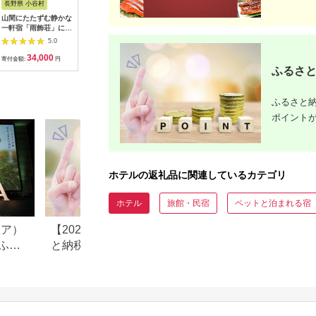
長野県 小谷村
大阪府 泉佐野市
熊本県 熊本市
兵庫県 神
山間にたたずむ静かな
ホテル日航関西空港
【レフ熊本 by ベッセ
神戸どう
一軒宿「雨飾荘」に泊
利用券（3,000円分）
ルホテルズ】ご宿泊券
券付「神
まる！小谷村宿泊券
【旅行 宿泊 出張 前泊
モデレートルーム 2名
ホテル」
5.0
5.0
5.0
10,000円分
後泊 ファミリー 空港
様 朝食付 チケット ご
（2名1室
34,000
10,000
65,000
1
ターミナルビル 徒歩
利用券 ペア宿泊券
寄付金額:
円
寄付金額:
円
寄付金額:
円
寄付金額:
直結】
ふるさと
ふるさと納
ポイント
ホテルの返礼品に関連しているカテゴリ
ホテル
旅館・民宿
ペットと泊まれる宿
リア）
【2025年10月以降】ふるさ
長野県小谷村のふ
ふる
と納税でポイントは貯ま
税のご紹介
る？ポータル還元廃止後
の“今できる”獲得方法を解説