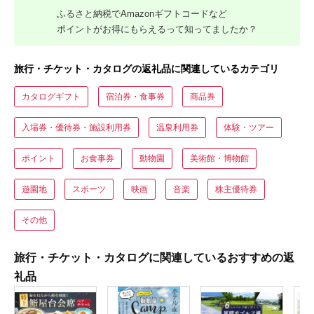
ふるさと納税でAmazonギフトコードなど
ポイントがお得にもらえるって知ってましたか？
旅行・チケット・カタログの返礼品に関連しているカテゴリ
カタログギフト
宿泊券・食事券
商品券
入場券・優待券・施設利用券
温泉利用券
体験・ツアー
ポイント
お食事券
動物園
美術館・博物館
遊園地
スポーツ
映画
音楽
株主優待券
その他
旅行・チケット・カタログに関連しているおすすめの返
礼品