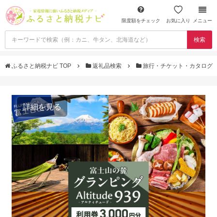
限度額をチェック
お気に入り
メニュー
検索
ふるさと納税ナビ TOP
返礼品検索
旅行・チケット・カタログ
詳細を見る