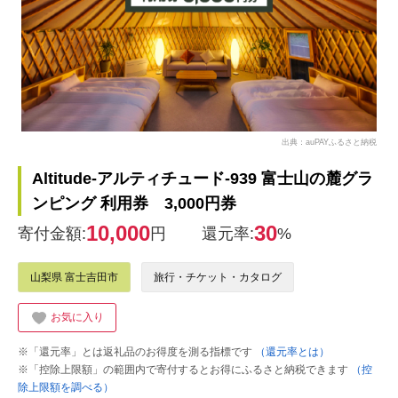
出典：auPAYふるさと納税
Altitude-アルティチュード-939 富士山の麓グラ
ンピング 利用券 3,000円券
10,000
30
寄付金額:
円
還元率:
%
山梨県 富士吉田市
旅行・チケット・カタログ
お気に入り
※「還元率」とは返礼品のお得度を測る指標です
（還元率とは）
※「控除上限額」の範囲内で寄付するとお得にふるさと納税できます
（控
除上限額を調べる）