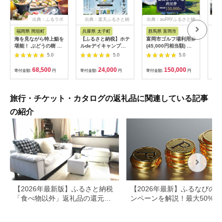
出典：ふるラボ
出典：楽天ふるさと納
出典：auPAYふるさと納
出典
税
税
福岡県 岡垣町
兵庫県 太子町
群馬県 富岡市
長
海を見ながら特上鮨を
【ふるさと納税】ホテ
富岡市ゴルフ場利用券
旅行
堪能！ ぶどうの樹 鮨
ルdeデイキャンプ体
(45,000円相当額) ゴ
運転
屋台ペア お食事券 海
験チケット
ルフ チケット 平日 土
列車
5.0
5.0
5.0
鮮 海 屋台 食事 ペア
【1364991】
日 祝日 プレー券 関東
験 
福岡県 岡垣町
群馬県 首都圏 F20E-
列車
68,500
24,000
150,000
寄付金額:
円
寄付金額:
円
寄付金額:
円
寄付
382
ども
県
旅行・チケット・カタログの返礼品に関連している記事
の紹介
【2026年最新版】ふるさと納税
【2026年最新】ふるなびの
「食べ物以外」返礼品の還元率
ンペーンを解説！最大50%還
ランキング！
も