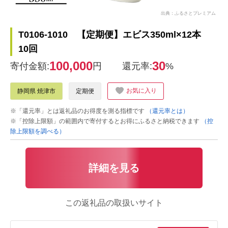
出典：ふるさとプレミアム
T0106-1010 【定期便】エビス350ml×12本
10回
100,000
30
寄付金額:
円
還元率:
%
お気に入り
静岡県 焼津市
定期便
※「還元率」とは返礼品のお得度を測る指標です
（還元率とは）
※「控除上限額」の範囲内で寄付するとお得にふるさと納税できます
（控
除上限額を調べる）
詳細を見る
この返礼品の取扱いサイト