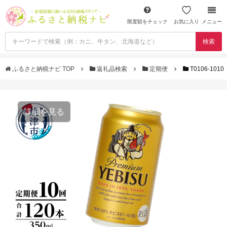
限度額をチェック
お気に入り
メニュー
検索
ふるさと納税ナビ TOP
返礼品検索
定期便
T0106-10
詳細を見る