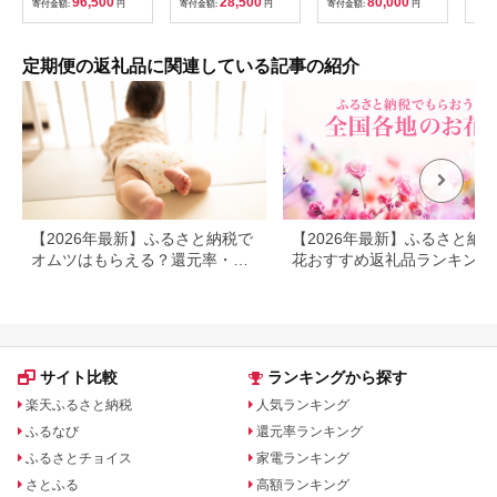
96,500
28,500
80,000
寄付金額:
円
寄付金額:
円
寄付金額:
円
寄付
ット】 │水溶性食物繊
ノンカフェイン ペッ
期便 野菜セット やさ
維 酪酸菌 医療 介護
トボトル 国産 まとめ
いセット 春野菜 夏野
シンバイオティクス
買い 伊藤園]|10_itn-
菜 秋野菜 冬野菜 旬新
プレバイオティクス
270603
鮮 / 南島原市 /長崎県
定期便の返礼品に関連している記事の紹介
プロバイオティクス
農産品流通合同会社
発酵性食物繊維 健康
[SCB091]
食品 サプリ 個包装 太
陽化学 三重県 四日市
市 ふるさと納税
【2026年最新】ふるさと納税で
【2026年最新】ふるさと納
オムツはもらえる？還元率・
花おすすめ返礼品ランキング
量・定期便を徹底比較
花束・鉢植え・定期便まで人
順に紹介
サイト比較
ランキングから探す
楽天ふるさと納税
人気ランキング
ふるなび
還元率ランキング
ふるさとチョイス
家電ランキング
さとふる
高額ランキング