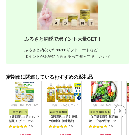
ふるさと納税でポイント大量GET！
ふるさと納税でAmazonギフトコードなど
ポイントがお得にもらえるって知ってましたか？
定期便に関連しているおすすめの返礼品
出典：JRE MALLふる
出典：ふるさとプレミ
出典：JRE MALLふる
出
さと納税
アム
さと納税
三重県 四日市
群馬県 明和町
長崎県 南島原市
佐
＜定期便6ヶ月＞TVで
《定期便3ヶ月》伝承
【6回定期便】毎月連
【全
話題！ グアーガム分
の健康茶 健康焙煎 そ
続 「旬の野菜・フル
牛モ
解物 サンファイバー
ば茶 伊藤園 ＜2L×6本
ーツ」 詰め合わせ セ
総計8
5.0
5.0
5.0
プラス（粉末スティッ
＞【1ケース】 [ふる
ット（13品〜15品）/
ク）6g×30包【2箱セ
さと納税 お茶 そば茶
野菜 定期便 やさい 定