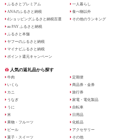
ふるさとプレミアム
一人暮らし
ANAのふるさと納税
食べ物以外
dショッピングふるさと納税百選
その他のランキング
au PAY ふるさと納税
ふるさと本舗
ヤフーのふるさと納税
マイナビふるさと納税
ポイント還元キャンペーン
人気の返礼品から探す
牛肉
定期便
いくら
商品券・金券
カニ
旅行券
うなぎ
家電・電化製品
うに
自転車
米
日用品
果物・フルーツ
化粧品
ビール
アクセサリー
菓子・スイーツ
その他