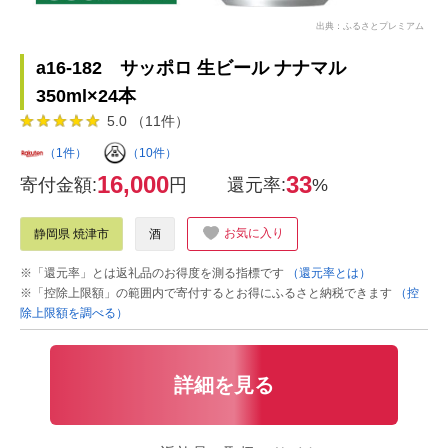
出典：ふるさとプレミアム
a16-182 サッポロ 生ビール ナナマル
350ml×24本
5.0 （11件）
（1件）
（10件）
16,000
33
寄付金額:
円
還元率:
%
お気に入り
静岡県 焼津市
酒
※「還元率」とは返礼品のお得度を測る指標です
（還元率とは）
※「控除上限額」の範囲内で寄付するとお得にふるさと納税できます
（控
除上限額を調べる）
詳細を見る