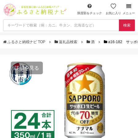
限度額をチェック
お気に入り
メニュー
検索
ふるさと納税ナビ TOP
返礼品検索
酒
a16-182 サッポ
詳細を見る