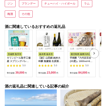
ジン
ブランデー
チューハイ・ハイボール
ラム
梅酒
その他
酒に関連しているおすすめの返礼品
出典：ふるさとプレミ
出典：auPAYふるさと納
出典：auPAYふるさと納
出典
アム
税
税
茨城県 取手市
栃木県 栃木市
鹿児島県 薩摩川内市
鹿
キリンビール取手工場
【姿】山田錦 純米大
芋焼酎『六代目百合
K-
産 スプリングバレー
吟醸 無濾過 生原酒・
(35度)』1800ml×6本
焼酎
ジャパンエール〈香〉
純米吟醸生原酒Black
セット 塩田酒造 ISR-
ヒ・
5.0
5.0
5.0
350ml缶-24本×2ケー
Impact セット｜ お酒
708
つま
ス|KIRIN 麒麟 ビール
さけ 日本酒 地酒 純米
分」
39,000
23,000
84,000
寄付金額:
円
寄付金額:
円
寄付金額:
円
寄付
クラフトビール
大吟醸 無濾過 原酒 人
鉾・
SPRING VALLEY
気 ギフト 栃木
72
BREWERY 茨城県 取
ト！
手市（AB076-1）
霧島
酒の返礼品に関連している記事の紹介
格芋
み比
み 