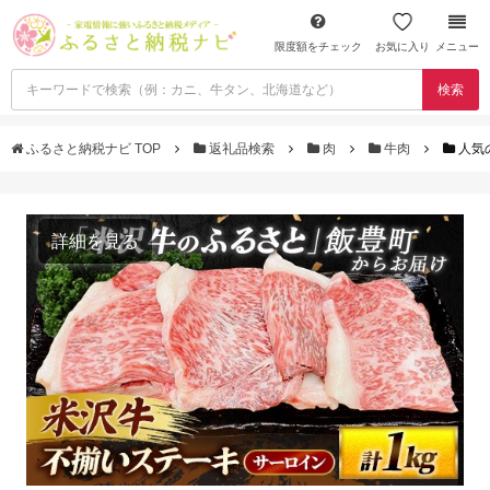
限度額をチェック
お気に入り
メニュー
検索
ふるさと納税ナビ TOP
返礼品検索
肉
牛肉
人気
詳細を見る