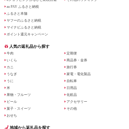
au PAY ふるさと納税
ふるさと本舗
ヤフーのふるさと納税
マイナビふるさと納税
ポイント還元キャンペーン
人気の返礼品から探す
牛肉
定期便
いくら
商品券・金券
カニ
旅行券
うなぎ
家電・電化製品
うに
自転車
米
日用品
果物・フルーツ
化粧品
ビール
アクセサリー
菓子・スイーツ
その他
おせち
地域から返礼品を探す