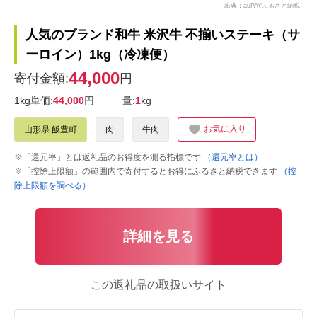
出典：auPAYふるさと納税
人気のブランド和牛 米沢牛 不揃いステーキ（サ
ーロイン）1kg（冷凍便）
44,000
寄付金額:
円
1kg単価:
44,000
円
量:
1
kg
お気に入り
山形県 飯豊町
肉
牛肉
※「還元率」とは返礼品のお得度を測る指標です
（還元率とは）
※「控除上限額」の範囲内で寄付するとお得にふるさと納税できます
（控
除上限額を調べる）
詳細を見る
この返礼品の取扱いサイト