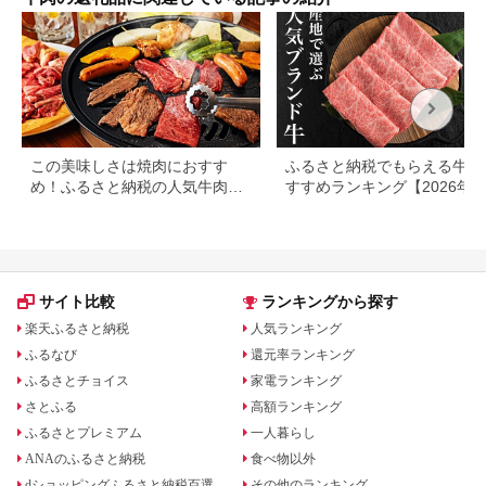
メ 送料無料 【配送不
可地域：離島】
【G1440980】
この美味しさは焼肉におすす
ふるさと納税でもらえる牛肉
め！ふるさと納税の人気牛肉還
すすめランキング【2026年
元率ランキング
版】還元率・用途別で徹底比
サイト比較
ランキングから探す
楽天ふるさと納税
人気ランキング
ふるなび
還元率ランキング
ふるさとチョイス
家電ランキング
さとふる
高額ランキング
ふるさとプレミアム
一人暮らし
ANAのふるさと納税
食べ物以外
dショッピングふるさと納税百選
その他のランキング