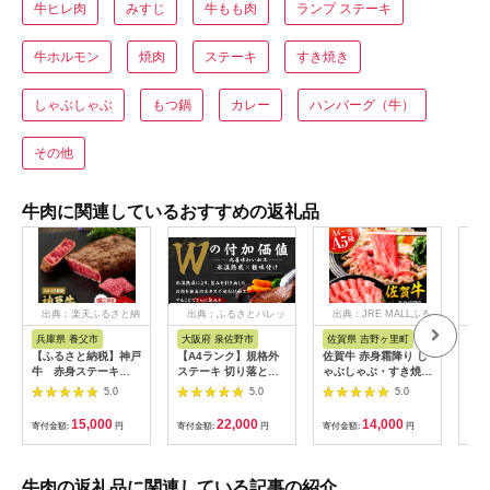
牛ヒレ肉
みすじ
牛もも肉
ランプ ステーキ
牛ホルモン
焼肉
ステーキ
すき焼き
しゃぶしゃぶ
もつ鍋
カレー
ハンバーグ（牛）
その他
牛肉に関連しているおすすめの返礼品
出典：楽天ふるさと納
出典：ふるさとパレッ
出典：JRE MALLふる
税
ト
さと納税
兵庫県 養父市
大阪府 泉佐野市
佐賀県 吉野ヶ里町
佐
【ふるさと納税】神戸
【A4ランク】規格外
佐賀牛 赤身霜降り し
秘伝
牛 赤身ステーキ
ステーキ 切り落とし
ゃぶしゃぶ・すき焼き
り)
(200g/300g/400g/55
800g【スピード発送
用 600g 吉野ヶ里町
テー
5.0
5.0
5.0
0g/1200g)_ 神戸牛 神
黒毛和牛 リブロース
[FDB064]
戸ビーフ 黒毛和牛 ス
サーロイン 訳あり サ
15,000
22,000
14,000
寄付金額:
円
寄付金額:
円
寄付金額:
円
寄付
テーキ 赤身肉 牛肉 和
イズ不揃い すてーき
牛 ブランド牛 高級肉
氷温熟成×極味付け】
国産牛 ギフト 贈答用
mrz0460
プレゼント 焼肉 グル
牛肉の返礼品に関連している記事の紹介