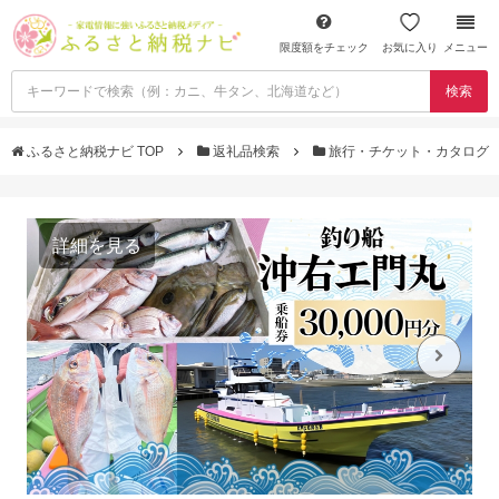
限度額をチェック
お気に入り
メニュー
検索
ふるさと納税ナビ TOP
返礼品検索
旅行・チケット・カタログ
詳細を見る