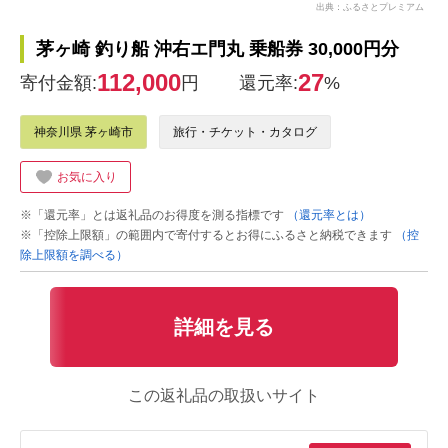
出典：ふるさとプレミアム
茅ヶ崎 釣り船 沖右エ門丸 乗船券 30,000円分
112,000
27
寄付金額:
円
還元率:
%
神奈川県 茅ヶ崎市
旅行・チケット・カタログ
お気に入り
※「還元率」とは返礼品のお得度を測る指標です
（還元率とは）
※「控除上限額」の範囲内で寄付するとお得にふるさと納税できます
（控
除上限額を調べる）
詳細を見る
この返礼品の取扱いサイト