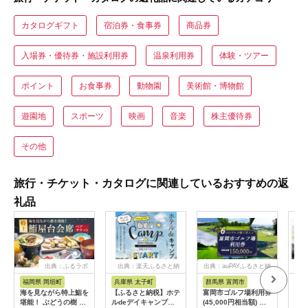
カタログギフト
宿泊券・食事券
商品券
入場券・優待券・施設利用券
温泉利用券
体験・ツアー
ポイント
お食事券
動物園
美術館・博物館
遊園地
スポーツ
映画
音楽
株主優待券
その他
旅行・チケット・カタログに関連しているおすすめの返
礼品
出典：ふるラボ
出典：楽天ふるさと納
出典：auPAYふるさと納
出典
税
税
福岡県 岡垣町
兵庫県 太子町
群馬県 富岡市
長
海を見ながら特上鮨を
【ふるさと納税】ホテ
富岡市ゴルフ場利用券
旅行
堪能！ ぶどうの樹 鮨
ルdeデイキャンプ体
(45,000円相当額) ゴ
運転