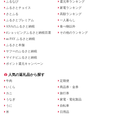
ふるなび
還元率ランキング
ふるさとチョイス
家電ランキング
さとふる
高額ランキング
ふるさとプレミアム
一人暮らし
ANAのふるさと納税
食べ物以外
dショッピングふるさと納税百選
その他のランキング
au PAY ふるさと納税
ふるさと本舗
ヤフーのふるさと納税
マイナビふるさと納税
ポイント還元キャンペーン
人気の返礼品から探す
牛肉
定期便
いくら
商品券・金券
カニ
旅行券
うなぎ
家電・電化製品
うに
自転車
米
日用品