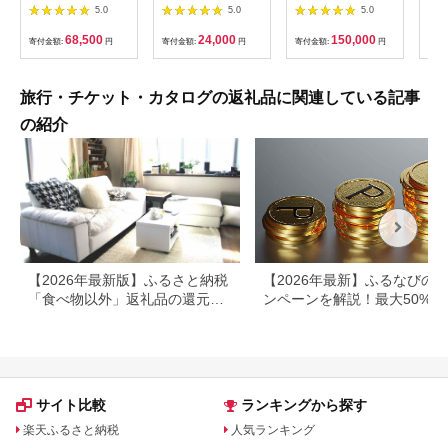
屋台ペア お食事券 海
験チケット
ルフ チケット 平日 土
列車
5.0
5.0
5.0
鮮 海 屋台 食事 ペア
【1364991】
日 祝日 プレー券 関東
験 
福岡県 岡垣町
群馬県 首都圏 F20E-
列車
68,500
24,000
150,000
寄付金額:
円
寄付金額:
円
寄付金額:
円
寄付
382
ども
県
旅行・チケット・カタログの返礼品に関連している記事
の紹介
【2026年最新版】ふるさと納税
【2026年最新】ふるなびの
「食べ物以外」返礼品の還元率
ンペーンを解説！最大50%還
ランキング！
も
サイト比較
ランキングから探す
楽天ふるさと納税
人気ランキング