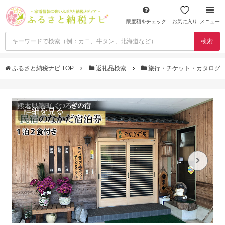
限度額をチェック
お気に入り
メニュー
検索
ふるさと納税ナビ TOP
返礼品検索
旅行・チケット・カタログ
詳細を見る