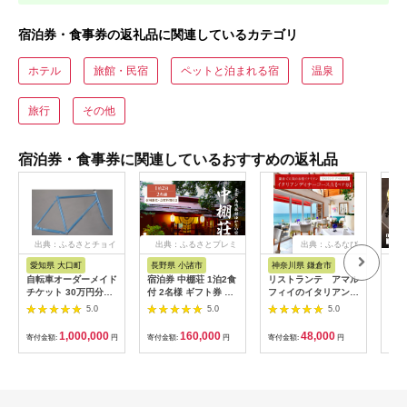
宿泊券・食事券の返礼品に関連しているカテゴリ
ホテル
旅館・民宿
ペットと泊まれる宿
温泉
旅行
その他
宿泊券・食事券に関連しているおすすめの返礼品
出典：ふるさとチョイ
出典：ふるさとプレミ
出典：ふるなび
ス
アム
愛知県 大口町
長野県 小諸市
神奈川県 鎌倉市
京
自転車オーダーメイド
宿泊券 中棚荘 1泊2食
リストランテ アマル
専門
チケット 30万円分
付 2名様 ギフト券 チ
フィイのイタリアンデ
菜と
【1360365】
ケット 券 宿泊 旅行
ィナーコースA ペア
池】
5.0
5.0
5.0
温泉 食事
券
鳥コ
064
1,000,000
160,000
48,000
寄付金額:
円
寄付金額:
円
寄付金額:
円
寄付